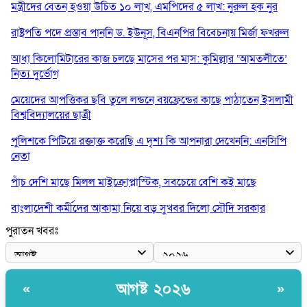
মন্ত্রীদের বেতন হওয়া উচিত ১০ লাখ, এমপিদের ৫ লাখ: নুরুল হক নুর
রাষ্ট্রপতি পদে প্রস্তাব পাননি ড. ইউনূস, বিএনপির বিবেচনায় মির্জা ফখরুল
আধা কিলোমিটারের কাজ চলছে মাসের পর মাস: কুমিল্লার ‘আমতলীতে’
নিত্য দুর্ভোগ
মেয়েদের আপত্তিকর ছবি তুলে লন্ডনে বয়ফ্রেন্ডের কাছে পাঠাতেন ইসলামী
বিশ্ববিদ্যালয়ের ছাত্রী
পুলিশকে পিটিয়ে রক্তাক্ত করেছি এ দৃশ্য কি আপনারা দেখেননি: এনসিপি
নেতা
পাঁচ দেশি মাছে মিলল মাইক্রোপ্লাস্টিক, সবচেয়ে বেশি কই মাছে
বাংলাদেশী কর্মীদের আকামা নিয়ে বড় সুখবর দিলো সৌদি সরকার
পুরাতন খবরঃ
ভারতের পূর্ব সীমান্তে এখন ‘আরেকটি পাকিস্তান’ গড়ে উঠেছে: সজীব
ওয়াজেদ জয়
সাকিব আল হাসানের বাড়িতে আগুন, পেট্রলবোমা বিস্ফোরণ
আগষ্ট ২০২৬
«
»
যে ডকুমেন্টারিতে আবু সাঈদের ছবি নেই, সেটা কোনো ডকুমেন্টারি নয়: