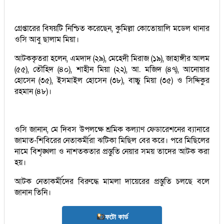
গ্রেপ্তারের বিষয়টি নিশ্চিত করেছেন, কুমিল্লা কোতোয়ালি মডেল থানার
ওসি আবু ছালাম মিয়া।
আটককৃতরা হলেন, এমদাদ (২৯), মেহেদী মিরাজ (১৯), জাহাঙ্গীর আলম
(৫৫), তৌহিদ (৪০), শাহীন মিয়া (২২), আ. মজিদ (৪৭), আনোয়ার
হোসেন (৩৫), ইসমাইল হোসেন (৩৮), বাচ্চু মিয়া (৩৫) ও সিদ্দিকুর
রহমান (৪৮)।
ওসি জানান, মে দিবস উপলক্ষে শ্রমিক কল্যাণ ফেডারেশনের ব্যানারে
জামাত-শিবিরের নেতাকর্মীরা ঝটিকা মিছিল বের করে। পরে মিছিলের
নামে বিশৃঙ্খলা ও নাশতকতার প্রস্তুতি নেয়ার সময় তাদের আটক করা
হয়।
আটক নেতাকর্মীদের বিরুদ্ধে মামলা দায়েরের প্রস্তুতি চলছে বলে
জানান তিনি।
ফটো কার্ড