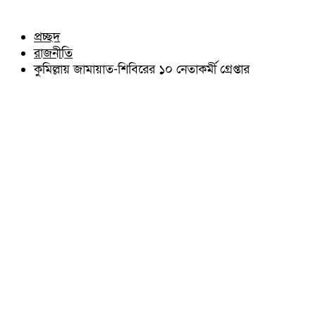
চৌদ্দগ্রাম
অন্যান্য
নাঙ্গলকোট
আইন আদালত
প্রচ্ছদ
মনোহরগঞ্জ
মতামত
রাজনীতি
বরুড়া
কুমিল্লার ঐতিহ্য
লালমাই
কুমিল্লায় জামায়াত-শিবিরের ১০ নেতাকর্মী গ্রেপ্তার
বিখ্যাত ব্যাক্তিত্ব
দাউদকান্দি
কুমিল্লা বিভাগ চাই
চান্দিনা
কুমিল্লা ভিক্টোরিয়ানস্
মুরাদনগর
দেবিদ্বার
হোমনা
তিতাস
মেঘনা