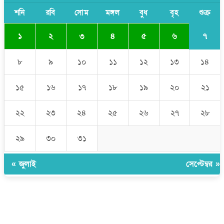
ভারপ্রাপ্ত রাষ্ট্রপতি
শনি
রবি
সোম
মঙ্গল
বুধ
বৃহ
শুক্র
৭
১
২
৩
৪
৫
৬
৮
৯
১০
১১
১২
১৩
১৪
১৫
১৬
১৭
১৮
১৯
২০
২১
২২
২৩
২৪
২৫
২৬
২৭
২৮
২৯
৩০
৩১
« জুলাই
সেপ্টেম্বর »
উপদেষ্টা সম্পাদক:
ইঞ্জিনিয়ার রাজীব হাসান
সম্পাদক:
মোঃ সোহরাব হোসেন (সুমন)