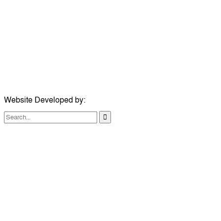
ঠিকানা:
গোল্ডেন টাওয়ার, আমতলী, কুমিল্লা সদর, কুমিল্লা-৩৫০০
মোবাইল:
+৮৮০১৭১৭৯৬০০৯৭
ইমেইল:
news@dailycomillanews.com
ঠিকানা:
১০৮ হোয়াইট চ্যাপেল রোড, লন্ডন ই১ ১ডিই
মোবাইল:
০৭৪১১৯৩৩২৬১
ইমেইল:
london@dailycomillanews.com
Website Developed by:
TechSmartBD.com