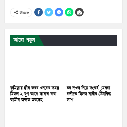
Share
আরো পড়ুন
কুমিল্লায় স্ত্রীর কবর খননের সময়
চর দখল নিয়ে সংঘর্ষ, মেঘনা
মিলল ২ যুগ আগে দাফন করা
নদীতে মিলল নারীর টেঁটাবিদ্ধ
স্বামীর অক্ষত মরদেহ
লাশ