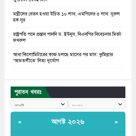
মন্ত্রীদের বেতন হওয়া উচিত ১০ লাখ, এমপিদের ৫ লাখ: নুরুল
হক নুর
রাষ্ট্রপতি পদে প্রস্তাব পাননি ড. ইউনূস, বিএনপির বিবেচনায় মির্জা
ফখরুল
আধা কিলোমিটারের কাজ চলছে মাসের পর মাস: কুমিল্লার
‘আমতলীতে’ নিত্য দুর্ভোগ
মেয়েদের আপত্তিকর ছবি তুলে লন্ডনে বয়ফ্রেন্ডের কাছে
পাঠাতেন ইসলামী বিশ্ববিদ্যালয়ের ছাত্রী
পুরাতন খবরঃ
পুলিশকে পিটিয়ে রক্তাক্ত করেছি এ দৃশ্য কি আপনারা দেখেননি:
এনসিপি নেতা
পাঁচ দেশি মাছে মিলল মাইক্রোপ্লাস্টিক, সবচেয়ে বেশি কই মাছে
আগষ্ট ২০২৬
«
»
বাংলাদেশী কর্মীদের আকামা নিয়ে বড় সুখবর দিলো সৌদি