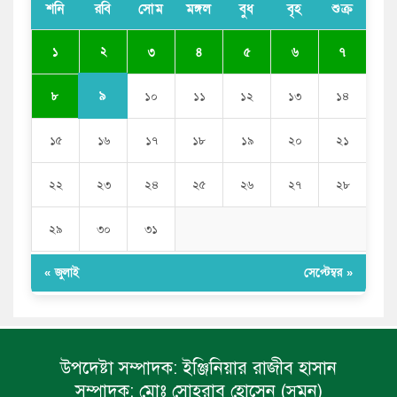
সরকার
শনি
রবি
সোম
মঙ্গল
বুধ
বৃহ
শুক্র
ভারতের পূর্ব সীমান্তে এখন ‘আরেকটি পাকিস্তান’ গড়ে উঠেছে:
২
১
৩
৪
৫
৬
৭
সজীব ওয়াজেদ জয়
৯
৮
১০
১১
১২
১৩
১৪
১৫
১৬
১৭
১৮
১৯
২০
২১
২২
২৩
২৪
২৫
২৬
২৭
২৮
২৯
৩০
৩১
« জুলাই
সেপ্টেম্বর »
উপদেষ্টা সম্পাদক:
ইঞ্জিনিয়ার রাজীব হাসান
সম্পাদক:
মোঃ সোহরাব হোসেন (সুমন)