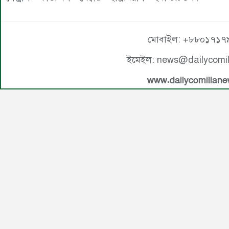
মোবাইল: +৮৮০১৭১৭
ইমেইল: news@dailycomi
www.dailycomillan