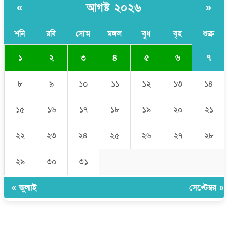
আগষ্ট ২০২৬
«
»
যে ডকুমেন্টারিতে আবু সাঈদের ছবি নেই, সেটা কোনো ডকুমেন্টারি নয়:
ভারপ্রাপ্ত রাষ্ট্রপতি
শনি
রবি
সোম
মঙ্গল
বুধ
বৃহ
শুক্র
৭
১
২
৩
৪
৫
৬
৮
৯
১০
১১
১২
১৩
১৪
১৫
১৬
১৭
১৮
১৯
২০
২১
২২
২৩
২৪
২৫
২৬
২৭
২৮
২৯
৩০
৩১
« জুলাই
সেপ্টেম্বর »
উপদেষ্টা সম্পাদক:
ইঞ্জিনিয়ার রাজীব হাসান