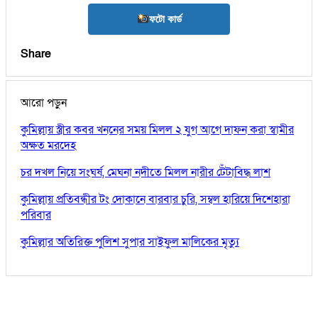
ফটো কার্ড
Share
আরো পড়ুন
কুমিল্লায় স্ত্রীর কবর খননের সময় মিলল ২ যুগ আগে দাফন করা স্বামীর
অক্ষত মরদেহ
চর দখল নিয়ে সংঘর্ষ, মেঘনা নদীতে মিলল নারীর টেঁটাবিদ্ধ লাশ
কুমিল্লায় প্রতিবন্ধীর টং দোকানে বারবার চুরি, সম্বল হারিয়ে দিশেহারা
পরিবার
কুমিল্লার অতিরিক্ত পুলিশ সুপার সাইফুল মালিকের মৃত্যু