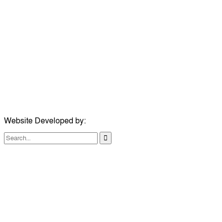
সম্পাদক:
মোঃ সোহরাব হোসেন (সুমন)
ঠিকানা:
গোল্ডেন টাওয়ার, আমতলী, কুমিল্লা সদর, কুমিল্লা-৩৫০০
মোবাইল:
+৮৮০১৭১৭৯৬০০৯৭
ইমেইল:
news@dailycomillanews.com
ঠিকানা:
১০৮ হোয়াইট চ্যাপেল রোড, লন্ডন ই১ ১ডিই
মোবাইল:
০৭৪১১৯৩৩২৬১
ইমেইল:
london@dailycomillanews.com
Website Developed by:
TechSmartBD.com