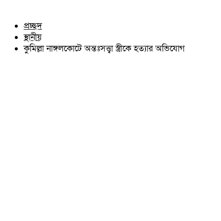
চৌদ্দগ্রাম
অন্যান্য
নাঙ্গলকোট
আইন আদালত
প্রচ্ছদ
মনোহরগঞ্জ
মতামত
স্থানীয়
বরুড়া
কুমিল্লার ঐতিহ্য
লালমাই
কুমিল্লা নাঙ্গলকোটে অন্তঃসত্ত্বা স্ত্রীকে হত্যার অভিযোগ
বিখ্যাত ব্যাক্তিত্ব
দাউদকান্দি
কুমিল্লা বিভাগ চাই
চান্দিনা
কুমিল্লা ভিক্টোরিয়ানস্
মুরাদনগর
দেবিদ্বার
হোমনা
তিতাস
মেঘনা