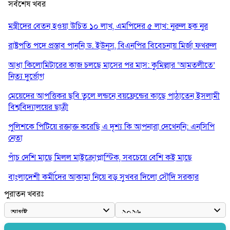
সর্বশেষ খবর
মন্ত্রীদের বেতন হওয়া উচিত ১০ লাখ, এমপিদের ৫ লাখ: নুরুল হক নুর
রাষ্ট্রপতি পদে প্রস্তাব পাননি ড. ইউনূস, বিএনপির বিবেচনায় মির্জা ফখরুল
আধা কিলোমিটারের কাজ চলছে মাসের পর মাস: কুমিল্লার ‘আমতলীতে’
নিত্য দুর্ভোগ
মেয়েদের আপত্তিকর ছবি তুলে লন্ডনে বয়ফ্রেন্ডের কাছে পাঠাতেন ইসলামী
বিশ্ববিদ্যালয়ের ছাত্রী
পুলিশকে পিটিয়ে রক্তাক্ত করেছি এ দৃশ্য কি আপনারা দেখেননি: এনসিপি
নেতা
পাঁচ দেশি মাছে মিলল মাইক্রোপ্লাস্টিক, সবচেয়ে বেশি কই মাছে
বাংলাদেশী কর্মীদের আকামা নিয়ে বড় সুখবর দিলো সৌদি সরকার
পুরাতন খবরঃ
ভারতের পূর্ব সীমান্তে এখন ‘আরেকটি পাকিস্তান’ গড়ে উঠেছে: সজীব
ওয়াজেদ জয়
সাকিব আল হাসানের বাড়িতে আগুন, পেট্রলবোমা বিস্ফোরণ