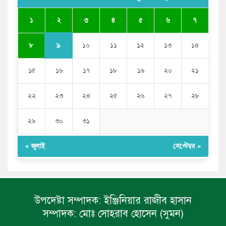
পুলিশকে পিটিয়ে রক্তাক্ত করেছি এ দৃশ্য কি আপনারা দেখেননি:
২
১
৩
৪
৫
৬
৭
এনসিপি নেতা
৯
৮
১০
১১
১২
১৩
১৪
১৫
১৬
১৭
১৮
১৯
২০
২১
২২
২৩
২৪
২৫
২৬
২৭
২৮
২৯
৩০
৩১
« জুলাই
সেপ্টেম্বর »
উপদেষ্টা সম্পাদক:
ইঞ্জিনিয়ার রাজীব হাসান
সম্পাদক:
মোঃ সোহরাব হোসেন (সুমন)