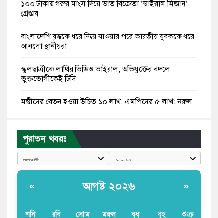
১০০ টাকায় গরুর মাংস দিয়ে ভাত বিক্রেতা ‘ভাইরাল মিজান’
গ্রেপ্তার
বাংলাদেশি বৃদ্ধকে ধরে নিয়ে যাওয়ার পরে ভারতীয় যুবককে ধরে
আনলো স্থানীয়রা
স্কুলছাত্রীকে লাথির ভিডিও ভাইরাল, অভিযুক্তের বদলে
ভুক্তভোগীকেই টিসি
মন্ত্রীদের বেতন হওয়া উচিত ১০ লাখ, এমপিদের ৫ লাখ: নুরুল
হক নুর
রাষ্ট্রপতি পদে প্রস্তাব পাননি ড. ইউনূস, বিএনপির বিবেচনায় মির্জা
পুরাতন খবরঃ
ফখরুল
আধা কিলোমিটারের কাজ চলছে মাসের পর মাস: কুমিল্লার
‘আমতলীতে’ নিত্য দুর্ভোগ
আগষ্ট ২০২৬
«
»
মেয়েদের আপত্তিকর ছবি তুলে লন্ডনে বয়ফ্রেন্ডের কাছে
পাঠাতেন ইসলামী বিশ্ববিদ্যালয়ের ছাত্রী
শনি
রবি
সোম
মঙ্গল
বুধ
বৃহ
শুক্র