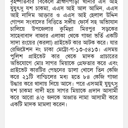
বৃহষ্পতিবার বিকেলে ব্রাহ্মণপাড়া থানার এস আই
যুযুৎসু যশ চাকমা, এএস আই আল আমিন, এএস
আই নাদিম আক্তার ও এএস আই হেলাল উদ্দিন
গোপন সংবাদের বিত্তিতে সঙ্গীয় ফোর্স সহ অভিাযান
চালিয়ে উপজেলার কুমিল্লা মিরপুর সড়কের
সাহেবাবাদ বাজার এলাকা থেকে গাজা ভর্তি একটি
সাদা রংয়ের (করলা) প্রাইভেট কার আটক করে। যার
রেজিষ্টেশন নং ঢাকা মেট্টো-গ-১৩-৫৪১৩। এসময়
পুলিশ প্রাইভেট কার থেকে মাদক প্রাচারের
অভিযোগে মোঃ সাগর মিয়াকে গ্রেফতার করে এবং
প্রাইভেট কারটির পেছনের ডালা খোলে তিন কেজি
করে ২১টি বান্ডিলের মধ্য হতে ৮৪ কেজি গাজা
উদ্ধার করে থানায় নিয়ে আসে। পরে এসআই যুযুৎসু
যশ চাকমা বাদী হয়ে সাগর মিয়াকে প্রদান আসামী
করে আরো ৪/৫ জনকে অজ্ঞাত নামা আসামী করে
একটি মাদক মামলা করেন।