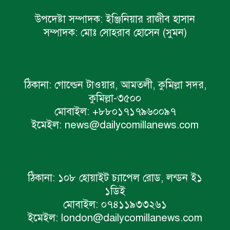
উপদেষ্টা সম্পাদক:
ইঞ্জিনিয়ার রাজীব হাসান
সম্পাদক:
মোঃ সোহরাব হোসেন (সুমন)
ঠিকানা:
গোল্ডেন টাওয়ার, আমতলী, কুমিল্লা সদর,
কুমিল্লা-৩৫০০
মোবাইল:
+৮৮০১৭১৭৯৬০০৯৭
ইমেইল:
news@dailycomillanews.com
ঠিকানা:
১০৮ হোয়াইট চ্যাপেল রোড, লন্ডন ই১
১ডিই
মোবাইল:
০৭৪১১৯৩৩২৬১
ইমেইল:
london@dailycomillanews.com