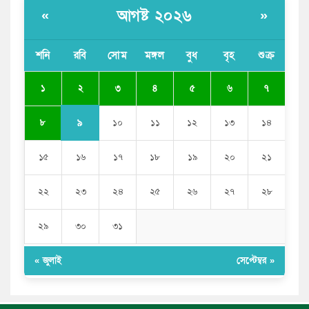
পাঁচ দেশি মাছে মিলল মাইক্রোপ্লাস্টিক, সবচেয়ে বেশি কই মাছে
আগষ্ট ২০২৬
«
»
বাংলাদেশী কর্মীদের আকামা নিয়ে বড় সুখবর দিলো সৌদি
সরকার
শনি
রবি
সোম
মঙ্গল
বুধ
বৃহ
শুক্র
ভারতের পূর্ব সীমান্তে এখন ‘আরেকটি পাকিস্তান’ গড়ে উঠেছে:
২
১
৩
৪
৫
৬
৭
সজীব ওয়াজেদ জয়
৯
৮
১০
১১
১২
১৩
১৪
১৫
১৬
১৭
১৮
১৯
২০
২১
২২
২৩
২৪
২৫
২৬
২৭
২৮
২৯
৩০
৩১
« জুলাই
সেপ্টেম্বর »