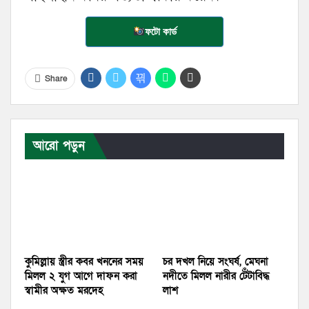
ফটো কার্ড
Share
আরো পড়ুন
কুমিল্লায় স্ত্রীর কবর খননের সময়
চর দখল নিয়ে সংঘর্ষ, মেঘনা
মিলল ২ যুগ আগে দাফন করা
নদীতে মিলল নারীর টেঁটাবিদ্ধ
স্বামীর অক্ষত মরদেহ
লাশ