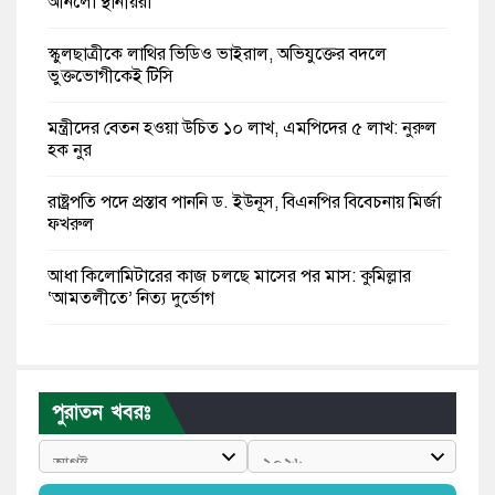
আনলো স্থানীয়রা
স্কুলছাত্রীকে লাথির ভিডিও ভাইরাল, অভিযুক্তের বদলে
ভুক্তভোগীকেই টিসি
মন্ত্রীদের বেতন হওয়া উচিত ১০ লাখ, এমপিদের ৫ লাখ: নুরুল
হক নুর
রাষ্ট্রপতি পদে প্রস্তাব পাননি ড. ইউনূস, বিএনপির বিবেচনায় মির্জা
ফখরুল
আধা কিলোমিটারের কাজ চলছে মাসের পর মাস: কুমিল্লার
‘আমতলীতে’ নিত্য দুর্ভোগ
মেয়েদের আপত্তিকর ছবি তুলে লন্ডনে বয়ফ্রেন্ডের কাছে
পাঠাতেন ইসলামী বিশ্ববিদ্যালয়ের ছাত্রী
পুরাতন খবরঃ
পুলিশকে পিটিয়ে রক্তাক্ত করেছি এ দৃশ্য কি আপনারা দেখেননি:
এনসিপি নেতা