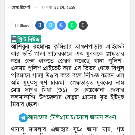
১১ মে, ২০১৮
ডেস্ক রিপোর্ট
প্রকাশঃ
Share
আশিকুর রহমানঃ
কুমিল্লার ব্রাহ্মণপাড়ায় প্রাইভেট
কার ভর্তি গাজা প্রাচারকালে এক যুবককে গ্রেফতার
করে জেল হাজতে প্রেরণ করেছে থানা পুলিশ।
এসময় পুলিশ প্রাইভেট কার এর ভিতর থেকে বিপুল
পরিমানে গাজা উদ্ধার করে বলে নিশ্চিত করেন এস
আই যুযুৎসু যশ চাকমা। গ্রেফতাকৃত যুবকের নাম
মোঃ সাগর মিয়া (৩১), সে নেত্রকোনা জেলার
কলমাকান্দি উপজেলার বেতুয়া গ্রামের মৃত ইউনুছ
মিয়ার ছেলে।
আমাদের টেলিগ্রাম চ্যানেলে জয়েন করুন
থানার মামলার এজাহার সূত্রে জানা যায়, গত