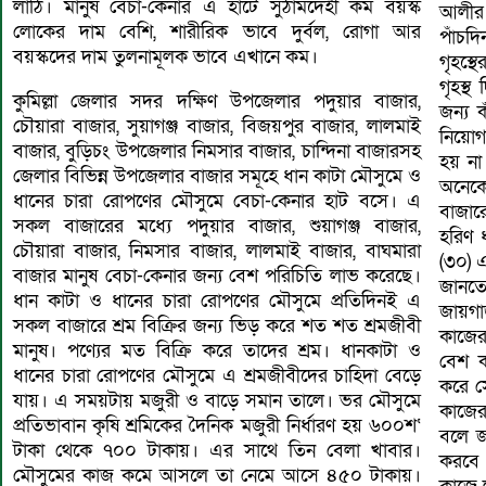
লাঠি। মানুষ বেচা-কেনার এ হাটে সুঠামদেহী কম বয়স্ক
আলীর
লোকের দাম বেশি, শারীরিক ভাবে দুর্বল, রোগা আর
পাঁচদ
বয়স্কদের দাম তুলনামূলক ভাবে এখানে কম।
গৃহস্
গৃহস্
কুমিল্লা জেলার সদর দক্ষিণ উপজেলার পদুয়ার বাজার,
জন্য 
চৌয়ারা বাজার, সুয়াগঞ্জ বাজার, বিজয়পুর বাজার, লালমাই
নিয়োগ
বাজার, বুড়িচং উপজেলার নিমসার বাজার, চান্দিনা বাজারসহ
হয় না
জেলার বিভিন্ন উপজেলার বাজার সমূহে ধান কাটা মৌসুমে ও
অনেকে
ধানের চারা রোপণের মৌসুমে বেচা-কেনার হাট বসে। এ
বাজা
সকল বাজারের মধ্যে পদুয়ার বাজার, শুয়াগঞ্জ বাজার,
হরিণ 
চৌয়ারা বাজার, নিমসার বাজার, লালমাই বাজার, বাঘমারা
(৩০) 
বাজার মানুষ বেচা-কেনার জন্য বেশ পরিচিতি লাভ করেছে।
জানত
ধান কাটা ও ধানের চারা রোপণের মৌসুমে প্রতিদিনই এ
জায়গ
সকল বাজারে শ্রম বিক্রির জন্য ভিড় করে শত শত শ্রমজীবী
কাজের
মানুষ। পণ্যের মত বিক্রি করে তাদের শ্রম। ধানকাটা ও
বেশ ক
ধানের চারা রোপণের মৌসুমে এ শ্রমজীবীদের চাহিদা বেড়ে
করে স
যায়। এ সময়টায় মজুরী ও বাড়ে সমান তালে। ভর মৌসুমে
কাজের
প্রতিভাবান কৃষি শ্রমিকের দৈনিক মজুরী নির্ধারণ হয় ৬০০শ‘
বলে জ
টাকা থেকে ৭০০ টাকায়। এর সাথে তিন বেলা খাবার।
করবে 
মৌসুমের কাজ কমে আসলে তা নেমে আসে ৪৫০ টাকায়।