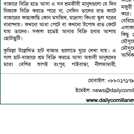
কাজে 
বাজারে বিক্রি হতে আসা এ সব শ্রমজীবী মানুষগুলো যে দিন
মজুরী
নিজকে বিক্রি করতে পারে না, সেদিন তাদের রাত কাটে
করে।
বাজারের কাছাকাছি কোন মসজিদ, মাদ্রাসা কিংবা স্কুল ঘরের
বেরিয়
বারান্দায়। কখনো আধা পেটে বা কখনো উপোষ রাত কেটে
এলাকা
যায় তাদের। সকাল হতেই আবার বিক্রি হবার আশায়
কিছু
ছোটাছুটি।
মৌসুম
মৌসুম
কুমিল্লা উল্লেখিত হাট বাজার গুলোতে ঘুরে দেখা যায়। এ
আর্থি
সাল হাট-বাজারে শ্রম বিক্রি করতে আসা অভাবী মানুষদের
মধ্যে বেশির ভাগই রংপুর, গাইবান্ধা, নীলফামারী,
মোবাইল: +৮৮০১৭১৭
ইমেইল: news@dailycomi
www.dailycomillan