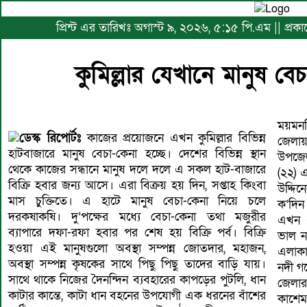
প্রিন্ট এর তারিখঃ অগাস্ট ৯, ২০২৬, ৫:১৫ পি.এম || প্রকাশ
কুমিল্লার যেখানে মানুষ বে
ময়মনস
ডেস্ক রিপোর্টঃ
কাজের প্রয়োজনে এখন কুমিল্লার বিভিন্ন
জেলায়
হাটবাজারে মানুষ বেচা-কেনা হচ্ছে। দেশের বিভিন্ন স্থান
উপজেল
থেকে কাজের সন্ধানে মানুষ দলে দলে এ সকল হাট-বাজারে
(২২) 
বিক্রি হবার জন্য আসে। এরা বিক্রয় হয় দিন, সপ্তাহ কিংবা
উদ্দি
মাস চুক্তিতে। এ হাটে মানুষ বেচা-কেনা নিয়ে চলে
ক‘দি
দরকষাকষি। দু’পক্ষের মধ্যে বেচা-কেনা তথা মজুরীর
এখন এ
ব্যাপারে দফা-রফা হবার পর শেষ হয় বিক্রি পর্ব। বিক্রি
ভাল ন
হওয়া এই মানুষগুলো অবস্থা সম্পন্ন জোতদার, মহাজন,
এলাকা
অবস্থা সম্পন্ন কৃষকের সাথে পিছু পিছু তাদের বাড়ি যায়।
নদী গ
সাথে থাকে নিজের দৈনন্দিন ব্যবহারের কাপড়ের পুটলি, ধান
জেলার
কাটার কান্তে, কাটা ধান বহনের উপযোগী এক ধরনের বাঁশের
কাশে