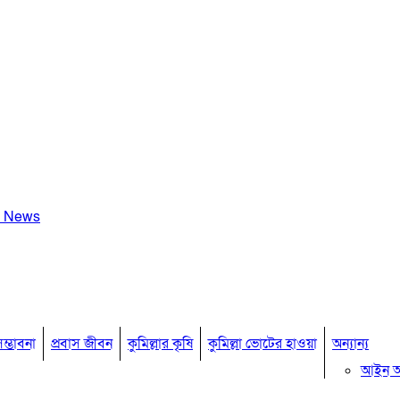
a News
ম্ভাবনা
প্রবাস জীবন
কুমিল্লার কৃষি
কুমিল্লা ভোটের হাওয়া
অন্যান্য
আইন 
মতামত