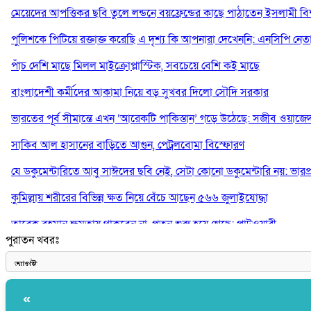
মেয়েদের আপত্তিকর ছবি তুলে লন্ডনে বয়ফ্রেন্ডের কাছে পাঠাতেন ইসলামী বিশ্ব
পুলিশকে পিটিয়ে রক্তাক্ত করেছি এ দৃশ্য কি আপনারা দেখেননি: এনসিপি নেত
পাঁচ দেশি মাছে মিলল মাইক্রোপ্লাস্টিক, সবচেয়ে বেশি কই মাছে
বাংলাদেশী কর্মীদের আকামা নিয়ে বড় সুখবর দিলো সৌদি সরকার
ভারতের পূর্ব সীমান্তে এখন ‘আরেকটি পাকিস্তান’ গড়ে উঠেছে: সজীব ওয়াজে
সাকিব আল হাসানের বাড়িতে আগুন, পেট্রলবোমা বিস্ফোরণ
যে ডকুমেন্টারিতে আবু সাঈদের ছবি নেই, সেটা কোনো ডকুমেন্টারি নয়: ভারপ্রাপ্ত
কুমিল্লায় শরীরের বিভিন্ন ক্ষত নিয়ে বেঁচে আছেন ৫৬৬ জুলাইযোদ্ধা
তারেক রহমান ক্ষমতায় থাকবেন না, পতন শুরু হয়ে গেছে: পাটওয়ারী
পুরাতন খবরঃ
শেখ হাসিনাকে আর রাখতে চাচ্ছে না ভারত: আসিফ মাহমুদ
«