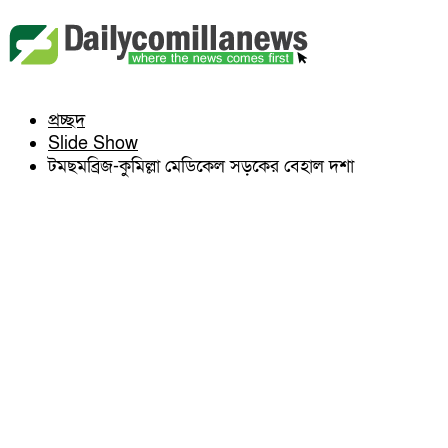
বুড়িচং
ব্রাহ্মণপাড়া
লাকসাম
চৌদ্দগ্রাম
নাঙ্গলকোট
প্রচ্ছদ
মনোহরগঞ্জ
Slide Show
বরুড়া
লালমাই
টমছমব্রিজ-কুমিল্লা মেডিকেল সড়কের বেহাল দশা
দাউদকান্দি
চান্দিনা
মুরাদনগর
দেবিদ্বার
হোমনা
তিতাস
মেঘনা