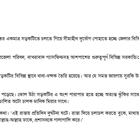
ায়াতের একমাত্র সড়কটিতে চলতে গিয়ে সীমাহীন দুর্ভোগ পোহাতে হচ্ছে জেলার বি
পরিষদ, বাখরাবাদ গ্যাসফিল্ডসহ আশপাশের গুরুত্বপূর্ণ বিভিন্ন সরকারি/বেসক
 সড়কটির বিভিন্ন স্থানে খানা-খন্দক তৈরি হয়েছে। আর যে সমস্ত জায়গায় সুরকি
ে। ঝোল উঠা সড়কটির এ অংশ পারাপার হতে হচ্ছে অত্যন্ত ঝুঁকির সাথে। তার
নজিচালিত অটো চালক মানিক মিয়ার সাথে।
া। ‘এই রাস্তায় প্রতিদিন দুর্ঘটনা ঘটে। রাস্তা দিয়ে চলাচল করতে বুকে, মাথায়
ল্লাহ-আল্লাহ ডাকে, প্রশাসনকে গালাগালি করে।’