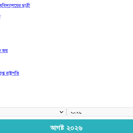
বিদ্যালয়ের ছাত্রী
া
দ জয়
 রাষ্ট্রপতি
আগষ্ট ২০২৬