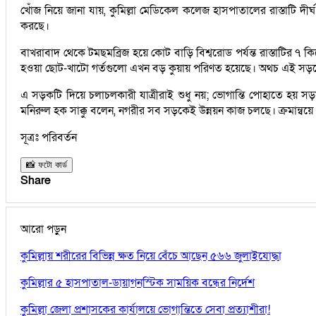
খোঁজ নিয়ে জানা যায়, কুমিল্লা মেডিকেল কলেজ হাসপাতালের রাস্তাটি দীর
করছে।
বাখরাবাদ থেকে টমছমব্রিজ হয়ে কোট বাড়ি বিশ্বরোড পর্যন্ত রাস্তাটির 
হওয়া ছোট-খাটো গর্তগুলো এখন বড় কুয়ায় পরিণত হয়েছে। অথচ এই সড়কে 
এ সড়কটি দিয়ে চলাচলকারী যাত্রীরাই শুধু নয়; ভোগান্তি পোহাতে হয় সড়
মনিরুল হক সাক্কু বলেন, নগরীর সব সড়কেই উন্নয়ন কাজ চলছে। ক্রমান্বয়
সূত্রঃ পরিবর্তন
📸 ফটো কার্ড
Share
আরো পড়ুন
কুমিল্লায় শরীরের বিভিন্ন ক্ষত নিয়ে বেঁচে আছেন ৫৬৬ জুলাইযোদ্ধা
কুমিল্লার ৫ হাসপাতাল-ডায়াগনস্টিক সাময়িক বন্ধের নির্দেশ
কুমিল্লা জেলা প্রশাসকের কার্যালয়ে ভোগান্তিতে সেবা প্রত্যাশীরা!