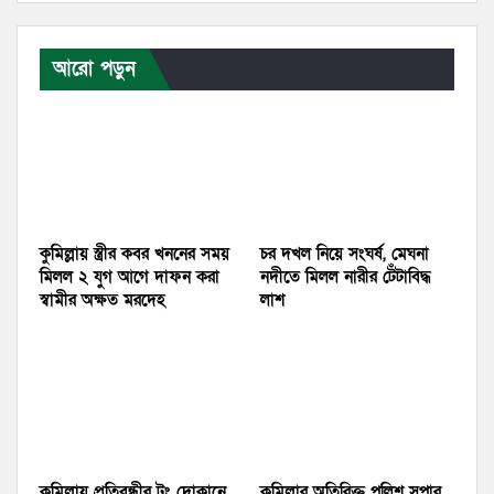
আরো পড়ুন
কুমিল্লায় স্ত্রীর কবর খননের সময়
চর দখল নিয়ে সংঘর্ষ, মেঘনা
মিলল ২ যুগ আগে দাফন করা
নদীতে মিলল নারীর টেঁটাবিদ্ধ
স্বামীর অক্ষত মরদেহ
লাশ
কুমিল্লায় প্রতিবন্ধীর টং দোকানে
কুমিল্লার অতিরিক্ত পুলিশ সুপার