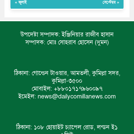
« জুলাই
সেপ্টেম্বর »
উপদেষ্টা সম্পাদক:
ইঞ্জিনিয়ার রাজীব হাসান
সম্পাদক:
মোঃ সোহরাব হোসেন (সুমন)
ঠিকানা:
গোল্ডেন টাওয়ার, আমতলী, কুমিল্লা সদর,
কুমিল্লা-৩৫০০
মোবাইল:
+৮৮০১৭১৭৯৬০০৯৭
ইমেইল:
news@dailycomillanews.com
ঠিকানা:
১০৮ হোয়াইট চ্যাপেল রোড, লন্ডন ই১