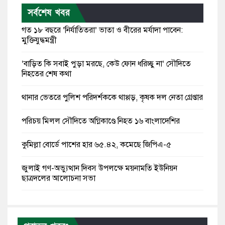
সর্বশেষ খবর
গত ১৮ বছরে ‘নির্যাতিতরা’ ভাতা ও বীরের মর্যাদা পাবেন:
মুক্তিযুদ্ধমন্ত্রী
‘বাড়িত কি সবাই পুড়া মরছে, কেউ ফোন ধরিচ্ছু না’ সৌদিতে
নিহতের শেষ কথা
থানার ভেতরে পুলিশ পরিদর্শককে থাপ্পড়, কৃষক দল নেতা গ্রেপ্তার
পরিচয় মিলল সৌদিতে অগ্নিকাণ্ডে নিহত ১৬ বাংলাদেশির
কুমিল্লা বোর্ডে পাশের হার ৬৫.৪২, কমেছে জিপিএ-৫
জুলাই গণ-অভ্যুত্থান দিবস উপলক্ষে ময়নামতি ইউনিয়ন
ছাত্রদলের আলোচনা সভা
রাষ্ট্রপতি পদে মির্জা ফখরুলের নাম চূড়ান্ত