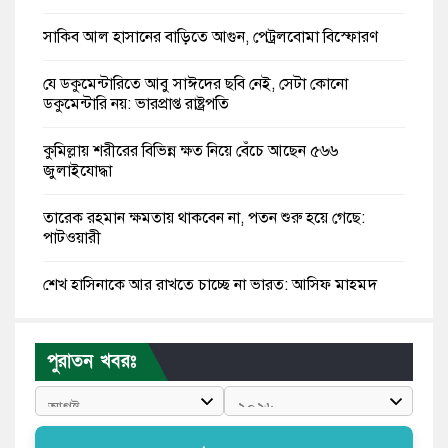
সাকিব আল হাসানের বাড়িতে আগুন, পেট্রলবোমা বিস্ফোরণ
যে ডকুমেন্টারিতে আবু সাঈদের ছবি নেই, সেটা কোনো
ডকুমেন্টারি নয়: ভারপ্রাপ্ত রাষ্ট্রপতি
কুমিল্লায় শরীরের বিভিন্ন ক্ষত নিয়ে বেঁচে আছেন ৫৬৬
জুলাইযোদ্ধা
তারেক রহমান ক্ষমতায় থাকবেন না, পতন শুরু হয়ে গেছে:
পাটওয়ারী
শেখ হাসিনাকে আর রাখতে চাচ্ছে না ভারত: আসিফ মাহমুদ
জুলাই কোনো শ্রেণি বা গোষ্ঠীর নয়, এটি সর্বস্তরের মানুষের: ড.
ইউনূস
পুরাতন খবরঃ
আলিয়া মাদ্রাসায় ছাত্রদল-শিবির সংঘর্ষ, হাতে পাইপ মাথায়
হেলমেট পড়ে মাঠে যুবদল নেতা নয়ন