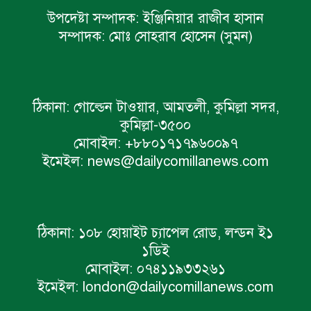
উপদেষ্টা সম্পাদক:
ইঞ্জিনিয়ার রাজীব হাসান
সম্পাদক:
মোঃ সোহরাব হোসেন (সুমন)
ঠিকানা:
গোল্ডেন টাওয়ার, আমতলী, কুমিল্লা সদর,
কুমিল্লা-৩৫০০
মোবাইল:
+৮৮০১৭১৭৯৬০০৯৭
ইমেইল:
news@dailycomillanews.com
ঠিকানা:
১০৮ হোয়াইট চ্যাপেল রোড, লন্ডন ই১
১ডিই
মোবাইল:
০৭৪১১৯৩৩২৬১
ইমেইল:
london@dailycomillanews.com