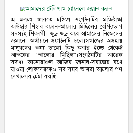
আমাদের টেলিগ্রাম চ্যানেলে জয়েন করুন
এ প্রসঙ্গে জানতে চাইলে সংগঠনটির প্রতিষ্ঠাতা
কাউছার শিহাব বলেন-আলোর মিছিলের বেশিরভাগ
সদস্যই শিক্ষার্থী। ক্ষুদ্র ক্ষদ্র্র করে আমাদের নিজেদের
জমানো অর্থায়নে সংগঠনটি চলে।সমাজের অসহায়
মানুষদের জন্য ভালো কিছু করার ইচ্ছে থেকেই
আজকের “আলোর মিছিল”।সংগঠনটির আরেক
সদস্য আনোয়ারুল আজিম জানান-সমাজের বখে
যাওয়া লোকদেরকেও সব সময় আমরা আলোর পথ
দেখানোর চেষ্টা করছি।