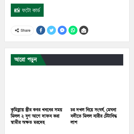
📸 ফটো কার্ড
Share
আরো পড়ুন
কুমিল্লায় স্ত্রীর কবর খননের সময়
চর দখল নিয়ে সংঘর্ষ, মেঘনা
মিলল ২ যুগ আগে দাফন করা
নদীতে মিলল নারীর টেঁটাবিদ্ধ
স্বামীর অক্ষত মরদেহ
লাশ