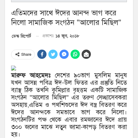
এতিমদের সাথে ঈদের আনন্দ ভাগ করে
নিলো সামাজিক সংগঠন “আলোর মিছিল”
১৪ জুন, ২০১৮
ডেস্ক রিপোর্ট
প্রকাশঃ
Share
মারুফ আহমেদঃ
দেশের ৯০ভাগ মুসলিম মানুষ
যখন আসন্ন পবিত্র ঈদ-উল ফিতর এর প্রস্তুতি নিতে
ব্যাস্থ ঠিক তখনি কুমিল্লার বৃহত্তম একটি সামাজিক
সংগঠন “আলোর মিছিল” এর তরুণ সেচ্ছাসেবকরা
অসহায়,এতিম ও পথশিশুদের ঈদ বস্ত্র বিতরণ করে
ঈদের আনন্দকে সমভাবে ভাগ করে নিলো।
সংগঠনটির পক্ষ থেকে এবার রমজানের ঈদে প্রায়
৩০০ জনের মাঝে নতুন জামা-কাপড় বিতরণ করা
হয়।