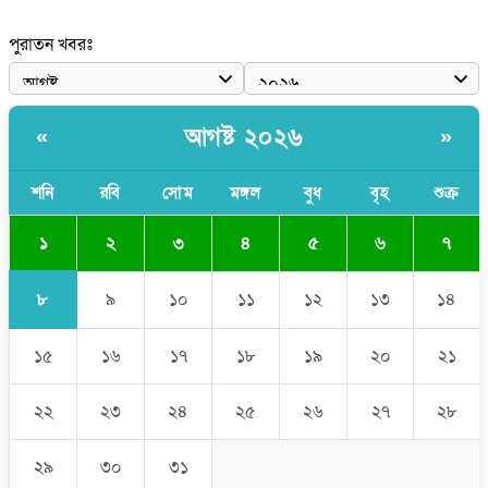
পাঁচ দেশি মাছে মিলল মাইক্রোপ্লাস্টিক, সবচেয়ে বেশি কই মাছে
পুরাতন খবরঃ
বাংলাদেশী কর্মীদের আকামা নিয়ে বড় সুখবর দিলো সৌদি সরকার
ভারতের পূর্ব সীমান্তে এখন ‘আরেকটি পাকিস্তান’ গড়ে উঠেছে: সজীব
আগষ্ট ২০২৬
«
»
ওয়াজেদ জয়
সাকিব আল হাসানের বাড়িতে আগুন, পেট্রলবোমা বিস্ফোরণ
শনি
রবি
সোম
মঙ্গল
বুধ
বৃহ
শুক্র
১
২
৩
৪
৫
৬
৭
৮
৯
১০
১১
১২
১৩
১৪
১৫
১৬
১৭
১৮
১৯
২০
২১
২২
২৩
২৪
২৫
২৬
২৭
২৮
২৯
৩০
৩১