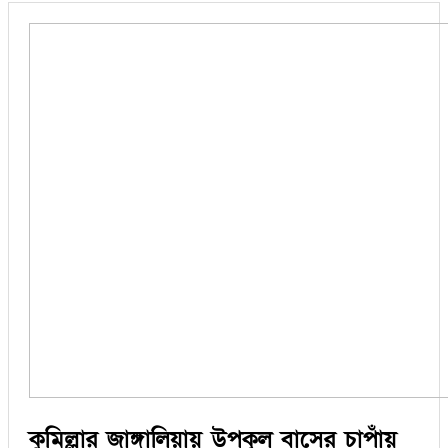
কুমিল্লার জাঙ্গালিয়ায় উপকূল বাসের চাপাঁয়