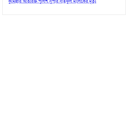
কুমিল্লার অতিরিক্ত পুলিশ সুপার সাইফুল মালিকের মৃত্যু