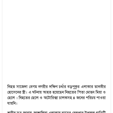
নিহত সাজেদা বেগম নগরীর দক্ষিণ চর্থার বড়পুকুর এলাকার তানভীর
হোসেনের স্ত্রী। এ ঘটনায় আহত হয়েছেন নিহতের পিতা মোহন মিয়া ও
ছেলে । নিহতের ছেলে ও অটোরিক্সা চালকসহ ৪ জনের পরিচয় পাওয়া
যায়নি।
স্থানীয় সূত্র জানায়, জাঙ্গালিয়া এলাকায় বাসের হেলপার উপকূল গাড়িটি