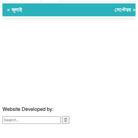
« জুলাই
সেপ্টেম্বর »
উপদেষ্টা সম্পাদক:
ইঞ্জিনিয়ার রাজীব হাসান
সম্পাদক:
মোঃ সোহরাব হোসেন (সুমন)
ঠিকানা:
গোল্ডেন টাওয়ার, আমতলী, কুমিল্লা সদর, কুমিল্লা-৩৫০০
মোবাইল:
+৮৮০১৭১৭৯৬০০৯৭
ইমেইল:
news@dailycomillanews.com
ঠিকানা:
১০৮ হোয়াইট চ্যাপেল রোড, লন্ডন ই১ ১ডিই
মোবাইল:
০৭৪১১৯৩৩২৬১
ইমেইল:
london@dailycomillanews.com
Website Developed by:
TechSmartBD.com