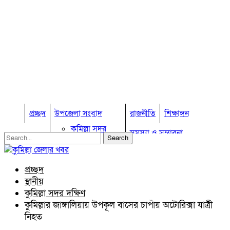
প্রচ্ছদ
উপজেলা সংবাদ
রাজনীতি
শিক্ষাঙ্গন
কুমিল্লা সদর
সমস্যা ও সম্ভাবনা
কুমিল্লা সদর দক্ষিণ
বুড়িচং
প্রবাস জীবন
কুমিল্লার কৃষি
ব্রাহ্মণপাড়া
প্রচ্ছদ
কুমিল্লা ভোটের হাওয়া
লাকসাম
স্থানীয়
চৌদ্দগ্রাম
অন্যান্য
কুমিল্লা সদর দক্ষিণ
নাঙ্গলকোট
কুমিল্লার জাঙ্গালিয়ায় উপকূল বাসের চাপাঁয় অটোরিক্সা যাত্রী
আইন আদালত
মনোহরগঞ্জ
নিহত
মতামত
বরুড়া
কুমিল্লার ঐতিহ্য