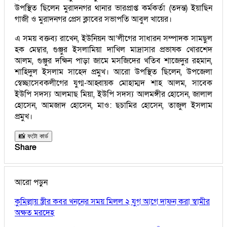
উপস্থিত ছিলেন মুরাদনগর থানার ভারপ্রাপ্ত কর্মকর্তা (তদন্ত) ইয়াছিন
গাজী ও মুরাদনগর প্রেস ক্লাবের সভাপতি আবুল খায়ের।
এ সময় বক্তব্য রাখেন, ইউনিয়ন আ’লীগের সাধারন সম্পাদক সামছুল
হক মেম্বার, গুঞ্জুর ইসলামিয়া দাখিল মাদ্রাসার প্রভাষক খোরশেদ
আলম, গুঞ্জুর দক্ষিন পাড়া জামে মসজিদের খতিব শাজেদুর রহমান,
শাহিদুল ইসলাম সাহেদ প্রমুখ। আরো উপস্থিত ছিলেন, উপজেলা
স্বেচ্ছাসেবকলীগের যুগ্ম-আহ্বায়ক মোহাম্মদ শাহ আলম, সাবেক
ইউপি সদস্য আলমাছ মিয়া, ইউপি সদস্য আলমঙ্গীর হোসেন, জালাল
হোসেন, আমজাদ হোসেন, মাও: ছচামির হোসেন, তাজুল ইসলাম
প্রমুখ।
📸 ফটো কার্ড
Share
আরো পড়ুন
কুমিল্লায় স্ত্রীর কবর খননের সময় মিলল ২ যুগ আগে দাফন করা স্বামীর
অক্ষত মরদেহ