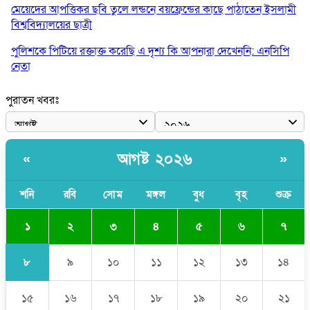
মেয়েদের আপত্তিকর ছবি তুলে লন্ডনে বয়ফ্রেন্ডের কাছে পাঠাতেন ইসলামী
বিশ্ববিদ্যালয়ের ছাত্রী
পুলিশকে পিটিয়ে রক্তাক্ত করেছি এ দৃশ্য কি আপনারা দেখেননি: এনসিপি
নেতা
পাঁচ দেশি মাছে মিলল মাইক্রোপ্লাস্টিক, সবচেয়ে বেশি কই মাছে
পুরাতন খবরঃ
বাংলাদেশী কর্মীদের আকামা নিয়ে বড় সুখবর দিলো সৌদি সরকার
ভারতের পূর্ব সীমান্তে এখন ‘আরেকটি পাকিস্তান’ গড়ে উঠেছে: সজীব
আগষ্ট ২০২৬
«
»
ওয়াজেদ জয়
সাকিব আল হাসানের বাড়িতে আগুন, পেট্রলবোমা বিস্ফোরণ
শনি
রবি
সোম
মঙ্গল
বুধ
বৃহ
শুক্র
১
২
৩
৪
৫
৬
৭
৮
৯
১০
১১
১২
১৩
১৪
১৫
১৬
১৭
১৮
১৯
২০
২১