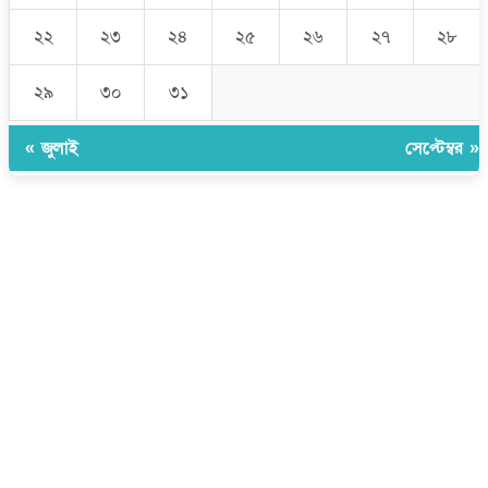
২২
২৩
২৪
২৫
২৬
২৭
২৮
২৯
৩০
৩১
« জুলাই
সেপ্টেম্বর »
উপদেষ্টা সম্পাদক:
ইঞ্জিনিয়ার রাজীব হাসান
সম্পাদক:
মোঃ সোহরাব হোসেন (সুমন)
ঠিকানা:
গোল্ডেন টাওয়ার, আমতলী, কুমিল্লা সদর, কুমিল্লা-৩৫০০
মোবাইল:
+৮৮০১৭১৭৯৬০০৯৭
ইমেইল:
news@dailycomillanews.com
ঠিকানা:
১০৮ হোয়াইট চ্যাপেল রোড, লন্ডন ই১ ১ডিই
মোবাইল:
০৭৪১১৯৩৩২৬১
ইমেইল:
london@dailycomillanews.com