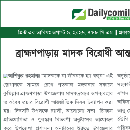
প্রিন্ট এর তারিখঃ অগাস্ট ৬, ২০২৬, ৪:৪৮ পি.এম || প্র
ব্রাহ্মণপাড়ায় মাদক বিরোধী আন
আশিকুর রহমানঃ
“মাদককে না জীবনকে হ্যা বলুন” এই
অনুষ্
সহকার
স্লোগানকে সামনে রেখে গতকাল মঙ্গলবার সকালে
সম্পদ 
কুমিল্লার ব্রাহ্মণপাড়া উপজেলায় মাদকদ্রব্যের অপব্যবহার
অফিসা
ও অবৈধ প্রচার বিরোধী আন্তর্জাতিক দিবস উদ্যাপন করা
আবু ম
হয়। দিবসটি উপলক্ষে র‌্যালী, আলোচনা সভা, চিত্রঙ্কন
ইউপি 
প্রতিযোগিতা ও পুরস্কার বিতরণী অনুষ্টানের আয়োজন
পরিকল
করে উপজেলা প্রশাসন। অনুষ্ঠানের শুরুতে উপজেলার