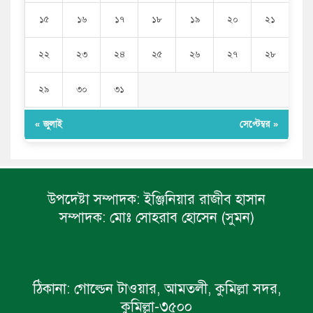
১৫
১৬
১৭
১৮
১৯
২০
২১
২২
২৩
২৪
২৫
২৬
২৭
২৮
২৯
৩০
৩১
« জুলাই
সেপ্টেম্বর »
উপদেষ্টা সম্পাদক:
ইঞ্জিনিয়ার রাজীব হাসান
সম্পাদক:
মোঃ সোহরাব হোসেন (সুমন)
ঠিকানা:
গোল্ডেন টাওয়ার, আমতলী, কুমিল্লা সদর,
কুমিল্লা-৩৫০০