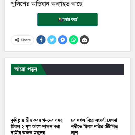
পুলিশের অভিযান অব্যাহত আছে।
ফটো কার্ড
Share
আরো পড়ুন
কুমিল্লায় স্ত্রীর কবর খননের সময়
চর দখল নিয়ে সংঘর্ষ, মেঘনা
মিলল ২ যুগ আগে দাফন করা
নদীতে মিলল নারীর টেঁটাবিদ্ধ
স্বামীর অক্ষত মরদেহ
লাশ