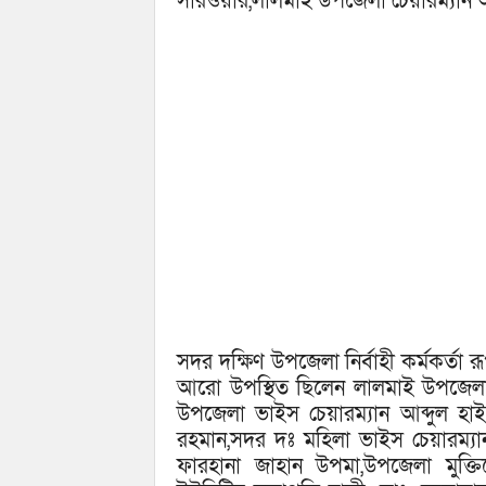
সারওয়ার,লালমাই উপজেলা চেয়ারম্যান আ
সদর দক্ষিণ উপজেলা নির্বাহী কর্মকর্তা 
আরো উপস্থিত ছিলেন লালমাই উপজেলা ন
উপজেলা ভাইস চেয়ারম্যান আব্দুল হাই
রহমান,সদর দঃ মহিলা ভাইস চেয়ারম্যা
ফারহানা জাহান উপমা,উপজেলা মুক্তিয