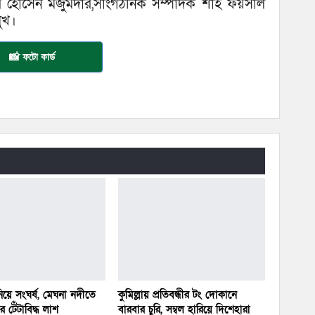
 হোসেন মজুমদার,সাংগঠনিক সম্পাদক শাহ ফয়সাল
মুখ।
📸 ফটো কার্ড
য়ে সংঘর্ষ, মেঘনা নদীতে
কুমিল্লায় প্রতিবন্ধীর টং দোকানে
 টেঁটাবিদ্ধ লাশ
বারবার চুরি, সম্বল হারিয়ে দিশেহারা