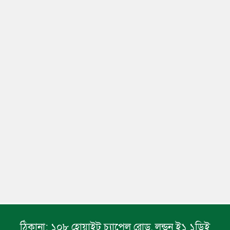
ঠিকানা:
১০৮ হোয়াইট চ্যাপেল রোড, লন্ডন ই১ ১ডিই