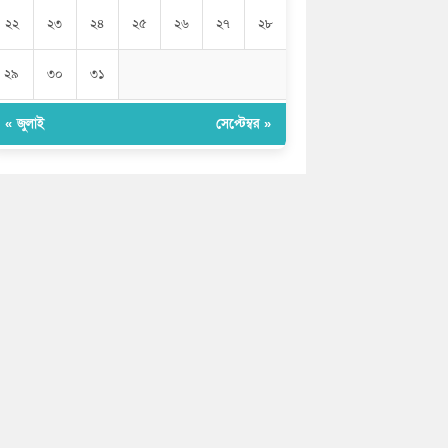
২২
২৩
২৪
২৫
২৬
২৭
২৮
২৯
৩০
৩১
« জুলাই
সেপ্টেম্বর »