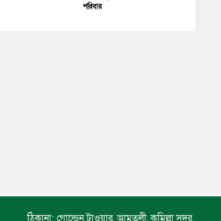
পরিবার
ঠিকানা:
গোল্ডেন টাওয়ার, আমতলী, কুমিল্লা সদর,