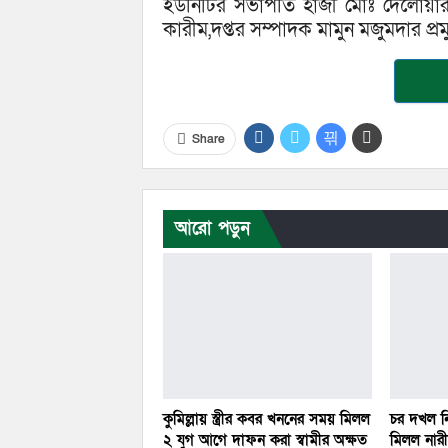
ইউনিটির সভাপতি হাজী মোঃ দেলোয়ার
কারীম,দপ্তর সম্পাদক মামুন মজুমদার প্র
Share
আরো পড়ুন
কুমিল্লায় স্ত্রীর কবর খননের সময় মিলল
চর দখল নি
২ যুগ আগে দাফন করা স্বামীর অক্ষত
মিলল নারীর