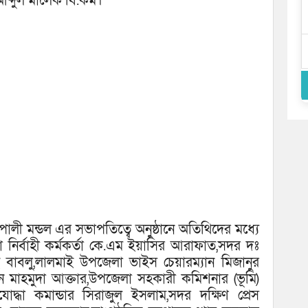
ব্দুল মালেক বি.কম।
রূপালী মন্ডল এর সভাপতিত্বে অনুষ্ঠানে অতিথিদের মধ্যে
ির্বাহী কর্মকর্তা কে.এম ইয়াসির আরাফাত,সদর দঃ
 বাবলু,লালমাই উপজেলা ভাইস চেয়ারম্যান মিজানুর
ন মাহমুদা আক্তার,উপজেলা সহকারী কমিশনার (ভূমি)
োদ্ধা কমান্ডার সিরাজুল ইসলাম,সদর দক্ষিণ প্রেস