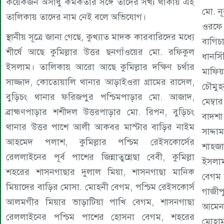
কয়েকজন অসাধু কর্মকর্তার সঙ্গে তাদের সখ্য থাকায় এই
মো. 
তালিকায় তাদের নাম নেই বলে অভিযোগ।
ওরফে
স্থানীয় সূত্রে জানা গেছে, কুখ্যাত মাদক কারবারিদের মধ্যে
বাগিচা
শীর্ষে আছে কুমিল্লার উত্তর ছনগাঁওয়ের মো. রফিকুল
ধানসি
ইসলাম। তালিকায় আরো আছে কুমিল্লার দক্ষিণ চর্থার
মাফিয়
সাজ্জাদ, কোতোয়ালি থানার আড়াইওরা গ্রামের রাসেল,
চৌমুহ
বুড়িচং থানার ফরিজপুর পশ্চিমপাড়ার মো. আজাদ,
মেম্ব
ব্রাহ্মণপাড়ার শশীদল উত্তরপাড়ার মো. রিপন, বুড়িচং
বাদশা
থানার উত্তর পাশে আলী আকবর মাস্টার বাড়ির নাইম
সাদ্
আহমেদ পলাশ, কুমিল্লার পশ্চিম রেইসকোর্সের
শাহজ
রেললাইনের পূর্ব পাশের জিন্নাতুন্নেছা বেবী, কুমিল্লা
ইসলাম
শহরের শাসনগাছার দুলাল মিয়া, শাসনগাছা মানিক
বেগম 
মিয়াদের বাড়ির মোসা. মোহনী বেগম, পশ্চিম রেইসকোর্স
গাজীপ
আলমগীর মিয়ার ভাড়াটিয়া পাখি বেগম, শাসনগাছা
আমেনা
রেললাইনের পশ্চিম পাশের হোসনা বেগম, শহরের
মোহাম