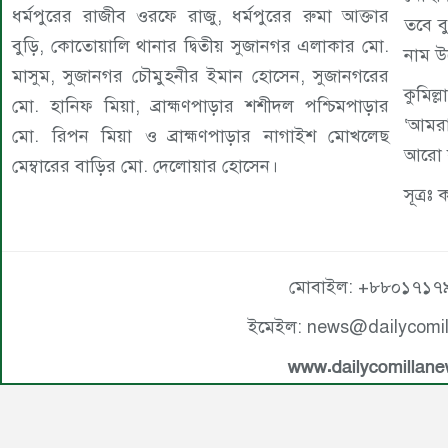
ধর্মপুরের রাজীব ওরফে রাজু, ধর্মপুরের রুমা আক্তার
তবে ব
বুড়ি, কোতোয়ালি থানার দ্বিতীয় সুজানগর এলাকার মো.
নাম উ
মাসুম, সুজানগর চৌমুহনীর ইমান হোসেন, সুজানগরের
কুমিল
মো. হানিফ মিয়া, ব্রাহ্মণপাড়ার শশীদল পশ্চিমপাড়ার
‘আমরা
মো. রিপন মিয়া ও ব্রাহ্মণপাড়ার নাগাইশ মোখলেছ
আরো কা
মেম্বারের বাড়ির মো. দেলোয়ার হোসেন।
সূত্রঃ
মোবাইল: +৮৮০১৭১৭
ইমেইল: news@dailycomi
www.dailycomillan