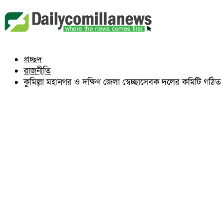
বুড়িচং
ব্রাহ্মণপাড়া
লাকসাম
চৌদ্দগ্রাম
নাঙ্গলকোট
প্রচ্ছদ
মনোহরগঞ্জ
রাজনীতি
বরুড়া
লালমাই
কুমিল্লা মহানগর ও দক্ষিণ জেলা স্বেচ্ছাসেবক দলের কমিটি গঠিত
দাউদকান্দি
চান্দিনা
মুরাদনগর
দেবিদ্বার
হোমনা
তিতাস
মেঘনা