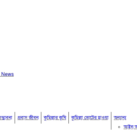
a News
ম্ভাবনা
প্রবাস জীবন
কুমিল্লার কৃষি
কুমিল্লা ভোটের হাওয়া
অন্যান্য
আইন 
মতামত