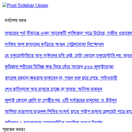
সর্বশেষ খবর
ভারতের পূর্ব সীমান্তে এখন ‘আরেকটি পাকিস্তান’ গড়ে উঠেছে: সজীব ওয়াজে
সাকিব আল হাসানের বাড়িতে আগুন, পেট্রলবোমা বিস্ফোরণ
যে ডকুমেন্টারিতে আবু সাঈদের ছবি নেই, সেটা কোনো ডকুমেন্টারি নয়: ভারপ্রাপ্ত
কুমিল্লায় শরীরের বিভিন্ন ক্ষত নিয়ে বেঁচে আছেন ৫৬৬ জুলাইযোদ্ধা
তারেক রহমান ক্ষমতায় থাকবেন না, পতন শুরু হয়ে গেছে: পাটওয়ারী
শেখ হাসিনাকে আর রাখতে চাচ্ছে না ভারত: আসিফ মাহমুদ
জুলাই কোনো শ্রেণি বা গোষ্ঠীর নয়, এটি সর্বস্তরের মানুষের: ড. ইউনূস
আলিয়া মাদ্রাসায় ছাত্রদল-শিবির সংঘর্ষ, হাতে পাইপ মাথায় হেলমেট পড়ে মা
কুমিল্লার ৫ হাসপাতাল-ডায়াগনস্টিক সাময়িক বন্ধের নির্দেশ
পুরাতন খবরঃ