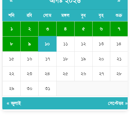
আগষ্ট ২০২৬
«
»
মেয়েদের আপত্তিকর ছবি তুলে লন্ডনে বয়ফ্রেন্ডের কাছে পাঠাতেন ইসলামী
বিশ্ববিদ্যালয়ের ছাত্রী
শনি
রবি
সোম
মঙ্গল
বুধ
বৃহ
শুক্র
৩
১
২
৪
৫
৬
৭
১০
৮
৯
১১
১২
১৩
১৪
১৫
১৬
১৭
১৮
১৯
২০
২১
২২
২৩
২৪
২৫
২৬
২৭
২৮
২৯
৩০
৩১
« জুলাই
সেপ্টেম্বর »
উপদেষ্টা সম্পাদক:
ইঞ্জিনিয়ার রাজীব হাসান
সম্পাদক:
মোঃ সোহরাব হোসেন (সুমন)