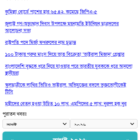
কুমিল্লা বোর্ডে পাশের হার ৬৫.৪২, কমেছে জিপিএ-৫
জুলাই গণ-অভ্যুত্থান দিবস উপলক্ষে ময়নামতি ইউনিয়ন ছাত্রদলের
আলোচনা সভা
রাষ্ট্রপতি পদে মির্জা ফখরুলের নাম চূড়ান্ত
১০০ টাকায় গরুর মাংস দিয়ে ভাত বিক্রেতা ‘ভাইরাল মিজান’ গ্রেপ্তার
বাংলাদেশি বৃদ্ধকে ধরে নিয়ে যাওয়ার পরে ভারতীয় যুবককে ধরে আনলো
স্থানীয়রা
স্কুলছাত্রীকে লাথির ভিডিও ভাইরাল, অভিযুক্তের বদলে ভুক্তভোগীকেই
টিসি
মন্ত্রীদের বেতন হওয়া উচিত ১০ লাখ, এমপিদের ৫ লাখ: নুরুল হক নুর
পুরাতন খবরঃ
রাষ্ট্রপতি পদে প্রস্তাব পাননি ড. ইউনূস, বিএনপির বিবেচনায় মির্জা ফখরুল
আধা কিলোমিটারের কাজ চলছে মাসের পর মাস: কুমিল্লার ‘আমতলীতে’
নিত্য দুর্ভোগ