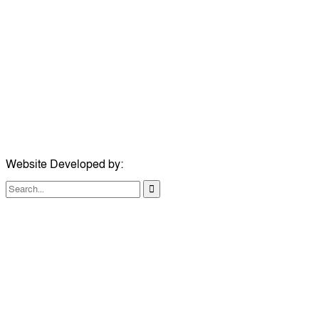
ঠিকানা:
গোল্ডেন টাওয়ার, আমতলী, কুমিল্লা সদর, কুমিল্লা-৩৫০০
মোবাইল:
+৮৮০১৭১৭৯৬০০৯৭
ইমেইল:
news@dailycomillanews.com
ঠিকানা:
১০৮ হোয়াইট চ্যাপেল রোড, লন্ডন ই১ ১ডিই
মোবাইল:
০৭৪১১৯৩৩২৬১
ইমেইল:
london@dailycomillanews.com
Website Developed by:
TechSmartBD.com