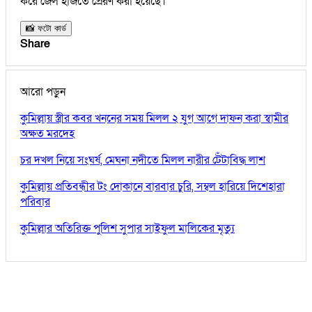
করে জেল হাজতে প্রেরণ করা হয়েছে।
📸 ফটো কার্ড
Share
আরো পড়ুন
কুমিল্লায় স্ত্রীর কবর খননের সময় মিলল ২ যুগ আগে দাফন করা স্বামীর
অক্ষত মরদেহ
চর দখল নিয়ে সংঘর্ষ, মেঘনা নদীতে মিলল নারীর টেঁটাবিদ্ধ লাশ
কুমিল্লায় প্রতিবন্ধীর টং দোকানে বারবার চুরি, সম্বল হারিয়ে দিশেহারা
পরিবার
কুমিল্লার অতিরিক্ত পুলিশ সুপার সাইফুল মালিকের মৃত্যু