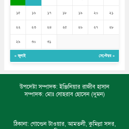
১৫
১৬
১৭
১৮
১৯
২০
২১
২২
২৩
২৪
২৫
২৬
২৭
২৮
২৯
৩০
৩১
« জুলাই
সেপ্টেম্বর »
উপদেষ্টা সম্পাদক:
ইঞ্জিনিয়ার রাজীব হাসান
সম্পাদক:
মোঃ সোহরাব হোসেন (সুমন)
ঠিকানা:
গোল্ডেন টাওয়ার, আমতলী, কুমিল্লা সদর,