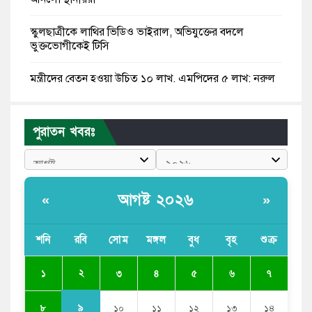
স্কুলছাত্রীকে লাথির ভিডিও ভাইরাল, অভিযুক্তের বদলে
ভুক্তভোগীকেই টিসি
মন্ত্রীদের বেতন হওয়া উচিত ১০ লাখ, এমপিদের ৫ লাখ: নুরুল
হক নুর
রাষ্ট্রপতি পদে প্রস্তাব পাননি ড. ইউনূস, বিএনপির বিবেচনায় মির্জা
পুরাতন খবরঃ
ফখরুল
আধা কিলোমিটারের কাজ চলছে মাসের পর মাস: কুমিল্লার
‘আমতলীতে’ নিত্য দুর্ভোগ
আগষ্ট ২০২৬
«
»
মেয়েদের আপত্তিকর ছবি তুলে লন্ডনে বয়ফ্রেন্ডের কাছে
পাঠাতেন ইসলামী বিশ্ববিদ্যালয়ের ছাত্রী
শনি
রবি
সোম
মঙ্গল
বুধ
বৃহ
শুক্র
পুলিশকে পিটিয়ে রক্তাক্ত করেছি এ দৃশ্য কি আপনারা দেখেননি:
২
১
৩
৪
৫
৬
৭
এনসিপি নেতা
৯
৮
১০
১১
১২
১৩
১৪