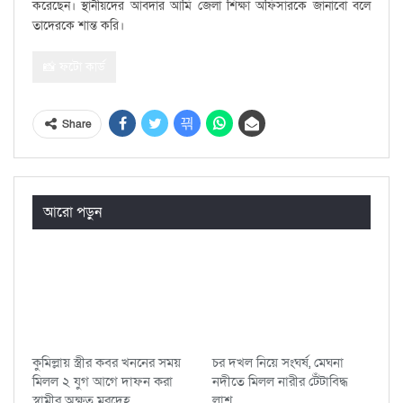
করেছেন। স্থানীয়দের আবদার আমি জেলা শিক্ষা অফিসারকে জানাবো বলে
তাদেরকে শান্ত করি।
📸 ফটো কার্ড
Share
আরো পড়ুন
কুমিল্লায় স্ত্রীর কবর খননের সময়
চর দখল নিয়ে সংঘর্ষ, মেঘনা
মিলল ২ যুগ আগে দাফন করা
নদীতে মিলল নারীর টেঁটাবিদ্ধ
স্বামীর অক্ষত মরদেহ
লাশ