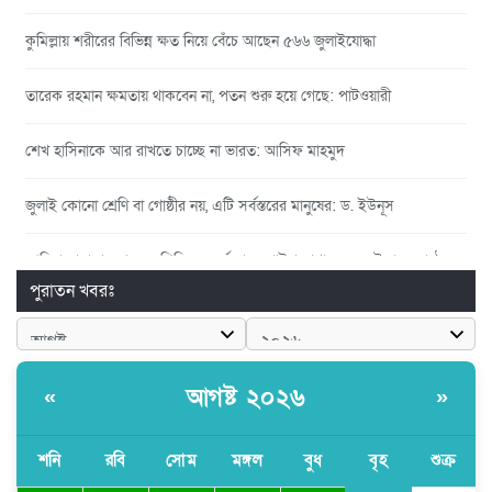
কুমিল্লায় শরীরের বিভিন্ন ক্ষত নিয়ে বেঁচে আছেন ৫৬৬ জুলাইযোদ্ধা
তারেক রহমান ক্ষমতায় থাকবেন না, পতন শুরু হয়ে গেছে: পাটওয়ারী
শেখ হাসিনাকে আর রাখতে চাচ্ছে না ভারত: আসিফ মাহমুদ
জুলাই কোনো শ্রেণি বা গোষ্ঠীর নয়, এটি সর্বস্তরের মানুষের: ড. ইউনূস
আলিয়া মাদ্রাসায় ছাত্রদল-শিবির সংঘর্ষ, হাতে পাইপ মাথায় হেলমেট পড়ে মাঠে
যুবদল নেতা নয়ন
পুরাতন খবরঃ
কুমিল্লার ৫ হাসপাতাল-ডায়াগনস্টিক সাময়িক বন্ধের নির্দেশ
আগষ্ট ২০২৬
«
»
পরকীয়ার অভিযোগে গ্রামবাসীর হাতে আটক কনটেন্ট ক্রিয়েটর রিপন মিয়া
হরমুজের আকাশে ৩ কোটি ডলারের মার্কিন ড্রোন ধ্বংস করল ইরান
শনি
রবি
সোম
মঙ্গল
বুধ
বৃহ
শুক্র