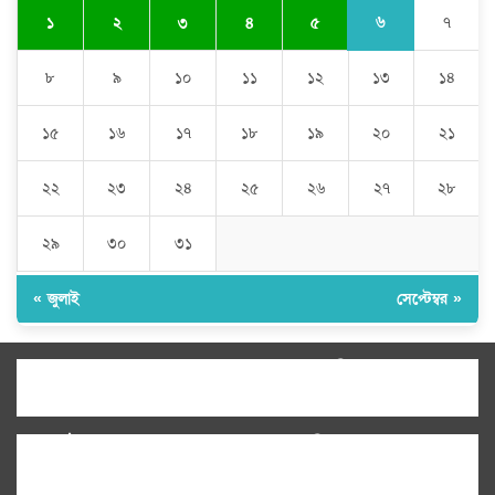
৬
১
২
৩
৪
৫
৭
৮
৯
১০
১১
১২
১৩
১৪
১৫
১৬
১৭
১৮
১৯
২০
২১
২২
২৩
২৪
২৫
২৬
২৭
২৮
২৯
৩০
৩১
« জুলাই
সেপ্টেম্বর »
উপদেষ্টা সম্পাদক:
ইঞ্জিনিয়ার রাজীব হাসান
সম্পাদক:
মোঃ সোহরাব হোসেন (সুমন)
ঠিকানা:
গোল্ডেন টাওয়ার, আমতলী, কুমিল্লা সদর,
কুমিল্লা-৩৫০০