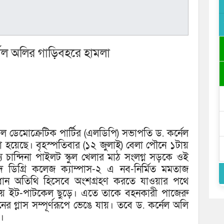
্ণেল অলির গাড়িবহরে হামলা
রেল ডেমোক্রেটিক পার্টির (এলডিপি) সভাপতি ড. কর্নেল
া হয়েছে। বৃহস্পতিবার (১২ জুলাই) বেলা পৌনে ১টায়
ে চান্দিনা পাইলট স্কুল খেলার মাঠ সংলগ্ন সড়কে ওই
 ডিগ্রি কলেজ ক্যাম্পাস-২ এ নব-নির্মিত মমতাজ
্রধান অতিথি হিসেবে অংশগ্রহণ করতে যাওয়ার পথে
লিয়ে ইট-পাটকেল ছুড়ে। এতে তাকে বহনকারী পাজেরু
র গ্লাস সম্পূর্ণরূপে ভেঙে যায়। তবে ড. কর্নেল অলি
ন।