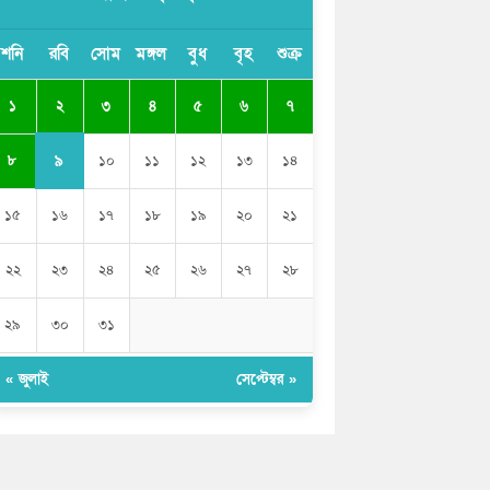
বাংলাদেশী কর্মীদের আকামা নিয়ে বড় সুখবর
শনি
রবি
সোম
মঙ্গল
বুধ
বৃহ
শুক্র
দিলো সৌদি সরকার
২
১
৩
৪
৫
৬
৭
ভারতের পূর্ব সীমান্তে এখন ‘আরেকটি পাকিস্তান’
গড়ে উঠেছে: সজীব ওয়াজেদ জয়
৯
৮
১০
১১
১২
১৩
১৪
১৫
১৬
১৭
১৮
১৯
২০
২১
২২
২৩
২৪
২৫
২৬
২৭
২৮
২৯
৩০
৩১
« জুলাই
সেপ্টেম্বর »