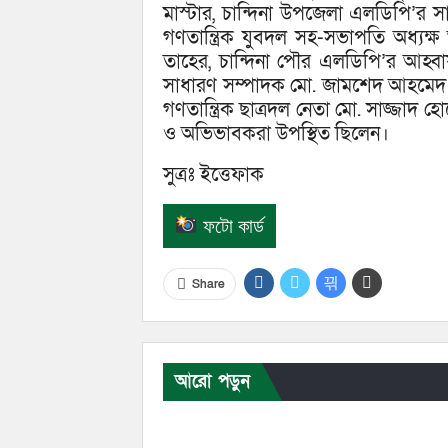
মাস্টার, চান্দিনা উপজেলা এলডিপি’র সা
গণতান্ত্রিক যুবদল সহ-সভাপতি অধ্যক্
তাহের, চান্দিনা পৌর এলডিপি’র আহ্বা
সাধারণ সম্পাদক মো. জামশেদ আহমেদ জা
গণতান্ত্রিক ছাত্রদল নেতা মো. সাজ্জাদ হোস
ও অভিভাবকরা উপস্থিত ছিলেন।
সুত্রঃ ইত্তেফাক
ফটো কার্ড
Share
আরো পড়ুন