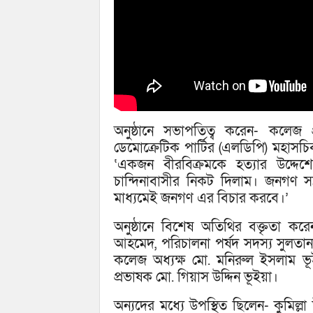
অনুষ্ঠানে সভাপতিত্ব করেন- কলেজ প
ডেমোক্রেটিক পার্টির (এলডিপি) মহাসচি
‘একজন বীরবিক্রমকে হত্যার উদ্দে
চান্দিনাবাসীর নিকট দিলাম। জনগণ সন্
মাধ্যমেই জনগণ এর বিচার করবে।’
অনুষ্ঠানে বিশেষ অতিথির বক্তৃতা 
আহমেদ, পরিচালনা পর্ষদ সদস্য সুলতান
কলেজ অধ্যক্ষ মো. মনিরুল ইসলাম ভ
প্রভাষক মো. গিয়াস উদ্দিন ভূইয়া।
অন্যদের মধ্যে উপস্থিত ছিলেন- কুমিল