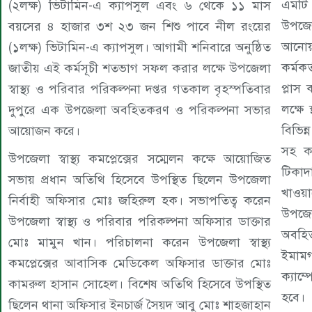
এমটি
(২লক্ষ) ভিটামিন-এ ক্যাপসুল এবং ৬ থেকে ১১ মাস
উপজে
বয়সের ৪ হাজার ৩শ ২৩ জন শিশু পাবে নীল রংয়ের
আনোয়
(১লক্ষ) ভিটামিন-এ ক্যাপসুল। আগামী শনিবারে অনুষ্ঠিত
কর্মকর
জাতীয় এই কর্মসূচী শতভাগ সফল করার লক্ষে উপজেলা
প্লাস
স্বাস্থ্য ও পরিবার পরিকল্পনা দপ্তর গতকাল বৃহস্পতিবার
লক্ষে 
দুপুরে এক উপজেলা অবহিতকরণ ও পরিকল্পনা সভার
বিভিন্
আয়োজন করে।
সহ কম
উপজেলা স্বাস্থ্য কমপ্লেক্সের সম্মেলন কক্ষে আয়োজিত
টিকাদ
সভায় প্রধান অতিথি হিসেবে উপস্থিত ছিলেন উপজেলা
খাওয়া
নির্বাহী অফিসার মোঃ জহিরুল হক। সভাপতিত্ব করেন
উপজেল
উপজেলা স্বাস্থ্য ও পরিবার পরিকল্পনা অফিসার ডাক্তার
অবহি
মোঃ মামুন খান। পরিচালনা করেন উপজেলা স্বাস্থ্য
ইমামগ
কমপ্লেক্সের আবাসিক মেডিকেল অফিসার ডাক্তার মোঃ
ক্যাম
কামরুল হাসান সোহেল। বিশেষ অতিথি হিসেবে উপস্থিত
হবে।
ছিলেন থানা অফিসার ইনচার্জ সৈয়দ আবু মোঃ শাহজাহান