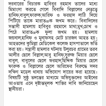
দরবারের বিচারক হাবিবুর রহমান তাদের মধ্যে
মিমাংসা করতে গেলে বিবাদি বিল্লালের নেতৃত্বে
হানিফ,বাবুল,ফারুক,আরিফ ও ফরহাদ লাঠি দিয়ে
পিটিয়ে তাকে মারাতœক জখম করে। বিবাদিদের
সন্তাসী হামলায় হাবিবুর রহমানে মাথা,মুখ,চোখ ও
পিঠে মারাতœক ফুলা জখম হয়। হামলায়
জয়নাল,হানিফ ও মুনাফসহ মোট চারজন আহত হয়।
আহতদের কুমিল্লা মেডিকেল কলেজ হাসপাতালে ভর্তি
করা হয়। সন্ত্রাসী হামলার ঘটনায় উলুরচর গ্রামের তরব
আলীর ছেলে বিল্লাল,আবু হানিফ,সুরুজ মিয়ার ছেলে
বাবুল, বাবুলের ছেলে ফরহাদ,ছিদ্দিক মিয়ার ছেলে
ফারুক ও বিল্লালের ছেলে আরিফের বিরুদ্ধে সদর
দক্ষিণ মডেল থানায় অভিযোগ দায়ের করা হয়েছে।
বিষয়টি সুষ্ঠু তদন্তের মাধ্যমে অভিযুক্তদের আইনের
আওতায় এনে দৃষ্টান্তমূলক শাস্তির দাবি জানিয়েছেন
স্থানীয়রা।