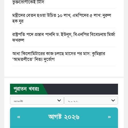
ভুক্তভোগীকেই টিসি
মন্ত্রীদের বেতন হওয়া উচিত ১০ লাখ, এমপিদের ৫ লাখ: নুরুল
হক নুর
রাষ্ট্রপতি পদে প্রস্তাব পাননি ড. ইউনূস, বিএনপির বিবেচনায় মির্জা
ফখরুল
আধা কিলোমিটারের কাজ চলছে মাসের পর মাস: কুমিল্লার
‘আমতলীতে’ নিত্য দুর্ভোগ
মেয়েদের আপত্তিকর ছবি তুলে লন্ডনে বয়ফ্রেন্ডের কাছে পাঠাতেন
ইসলামী বিশ্ববিদ্যালয়ের ছাত্রী
পুরাতন খবরঃ
পুলিশকে পিটিয়ে রক্তাক্ত করেছি এ দৃশ্য কি আপনারা দেখেননি:
এনসিপি নেতা
পাঁচ দেশি মাছে মিলল মাইক্রোপ্লাস্টিক, সবচেয়ে বেশি কই মাছে
আগষ্ট ২০২৬
«
»
বাংলাদেশী কর্মীদের আকামা নিয়ে বড় সুখবর দিলো সৌদি