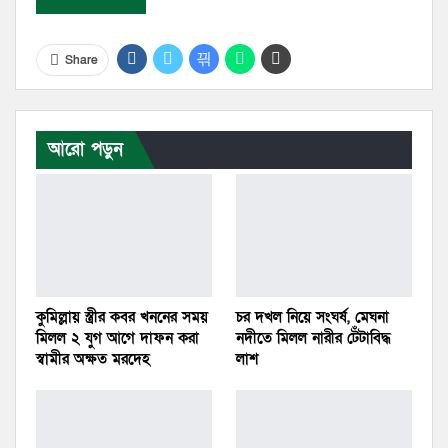
Share
আরো পড়ুন
কুমিল্লায় স্ত্রীর কবর খননের সময়
চর দখল নিয়ে সংঘর্ষ, মেঘনা
মিলল ২ যুগ আগে দাফন করা
নদীতে মিলল নারীর টেঁটাবিদ্ধ
স্বামীর অক্ষত মরদেহ
লাশ