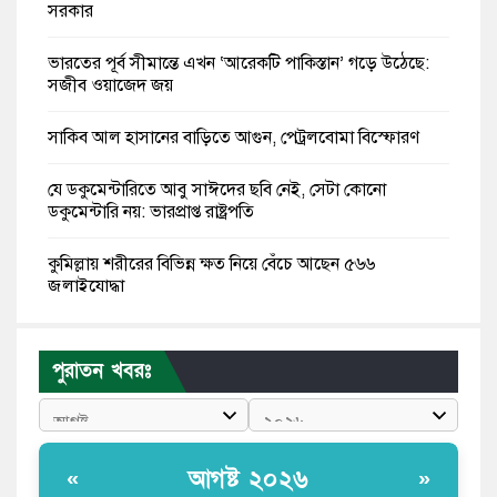
সরকার
ভারতের পূর্ব সীমান্তে এখন ‘আরেকটি পাকিস্তান’ গড়ে উঠেছে:
সজীব ওয়াজেদ জয়
সাকিব আল হাসানের বাড়িতে আগুন, পেট্রলবোমা বিস্ফোরণ
যে ডকুমেন্টারিতে আবু সাঈদের ছবি নেই, সেটা কোনো
ডকুমেন্টারি নয়: ভারপ্রাপ্ত রাষ্ট্রপতি
কুমিল্লায় শরীরের বিভিন্ন ক্ষত নিয়ে বেঁচে আছেন ৫৬৬
জুলাইযোদ্ধা
তারেক রহমান ক্ষমতায় থাকবেন না, পতন শুরু হয়ে গেছে:
পাটওয়ারী
পুরাতন খবরঃ
শেখ হাসিনাকে আর রাখতে চাচ্ছে না ভারত: আসিফ মাহমুদ
জুলাই কোনো শ্রেণি বা গোষ্ঠীর নয়, এটি সর্বস্তরের মানুষের: ড.
আগষ্ট ২০২৬
«
»
ইউনূস