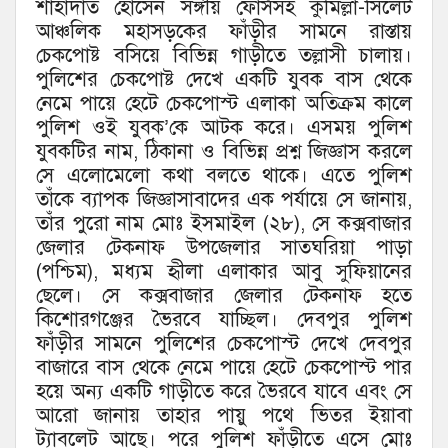
শাহাদাত হোসেন সঙ্গীয় ফোর্সসহ কুমিল্লা-সিলেট
আঞ্চলিক মহাসড়কের ফাঁড়ীর সামনে রাস্তায়
চেকপোষ্ট বসিয়ে বিভিন্ন গাড়ীতে তল্লাসী চালায়।
পুলিশের চেকপোষ্ট দেখে একটি যুবক বাস থেকে
নেমে পায়ে হেটে চেকপোস্ট এলাকা অতিক্রম কালে
পুলিশ ওই যুবক’কে আটক করে। এসময় পুলিশ
যুবকটির নাম, ঠিকানা ও বিভিন্ন প্রশ্ন জিজ্ঞাস করলে
সে এলোমেলো কথা বলতে থাকে। এতে পুলিশ
তাঁকে ব্যাপক জিজ্ঞাসাবাদের এক পর্যায়ে সে জানায়,
তাঁর পুরো নাম মোঃ ইসমাইল (২৮), সে কক্সবাজার
জেলার টেকনাফ উপজেলার সাতঘরিয়া পাড়া
(পশ্চিম), মধ্যম হৃীলা এলাকার আবু সুফিয়ানের
ছেলে। সে কক্সবাজার জেলার টেকনাফ হতে
কিশোরগঞ্জের ভৈরবে যাচ্ছিল। দেবপুর পুলিশ
ফাঁড়ীর সামনে পুলিশের চেকপোস্ট দেখে দেবপুর
বাজারে বাস থেকে নেমে পায়ে হেটে চেকপোস্ট পার
হয়ে অন্য একটি গাড়ীতে করে ভৈরবে যাবে এবং সে
আরো জানায় তাহার পায়ু পথে ভিতর ইয়াবা
ট্যাবলেট আছে। পরে পুলিশ ফাঁড়ীতে এসে মোঃ