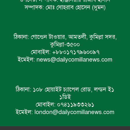
সম্পাদক:
মোঃ সোহরাব হোসেন (সুমন)
ঠিকানা:
গোল্ডেন টাওয়ার, আমতলী, কুমিল্লা সদর,
কুমিল্লা-৩৫০০
মোবাইল:
+৮৮০১৭১৭৯৬০০৯৭
ইমেইল:
news@dailycomillanews.com
ঠিকানা:
১০৮ হোয়াইট চ্যাপেল রোড, লন্ডন ই১
১ডিই
মোবাইল:
০৭৪১১৯৩৩২৬১
ইমেইল:
london@dailycomillanews.com