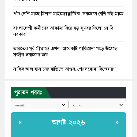
পাঁচ দেশি মাছে মিলল মাইক্রোপ্লাস্টিক, সবচেয়ে বেশি কই মাছে
বাংলাদেশী কর্মীদের আকামা নিয়ে বড় সুখবর দিলো সৌদি
সরকার
ভারতের পূর্ব সীমান্তে এখন ‘আরেকটি পাকিস্তান’ গড়ে উঠেছে:
সজীব ওয়াজেদ জয়
সাকিব আল হাসানের বাড়িতে আগুন, পেট্রলবোমা বিস্ফোরণ
যে ডকুমেন্টারিতে আবু সাঈদের ছবি নেই, সেটা কোনো
ডকুমেন্টারি নয়: ভারপ্রাপ্ত রাষ্ট্রপতি
পুরাতন খবরঃ
কুমিল্লায় শরীরের বিভিন্ন ক্ষত নিয়ে বেঁচে আছেন ৫৬৬
জুলাইযোদ্ধা
আগষ্ট ২০২৬
«
»
তারেক রহমান ক্ষমতায় থাকবেন না, পতন শুরু হয়ে গেছে:
পাটওয়ারী