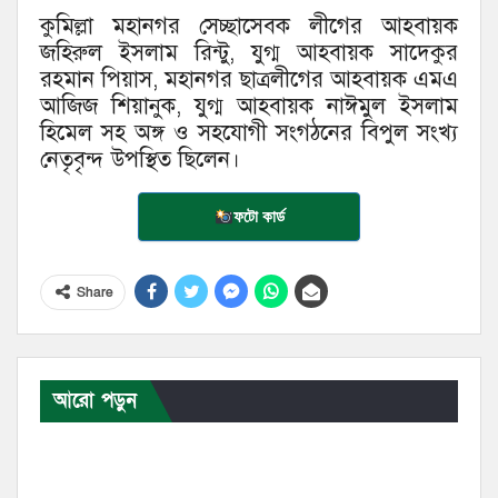
কুমিল্লা মহানগর সেচ্ছাসেবক লীগের আহবায়ক
জহিরুল ইসলাম রিন্টু, যুগ্ম আহবায়ক সাদেকুর
রহমান পিয়াস, মহানগর ছাত্রলীগের আহবায়ক এমএ
আজিজ শিয়ানুক, যুগ্ম আহবায়ক নাঈমুল ইসলাম
হিমেল সহ অঙ্গ ও সহযোগী সংগঠনের বিপুল সংখ্য
নেতৃবৃন্দ উপস্থিত ছিলেন।
ফটো কার্ড
Share
আরো পড়ুন