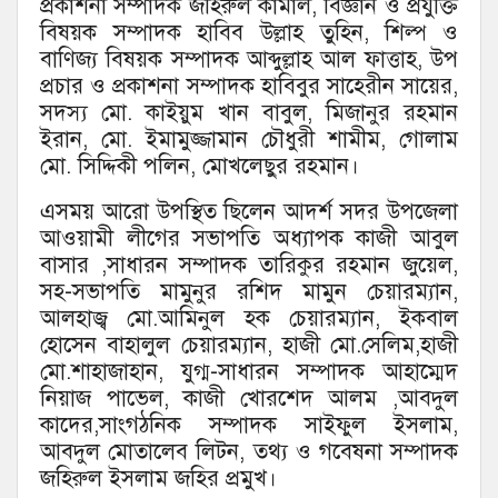
প্রকাশনা সম্পাদক জহিরুল কামাল, বিজ্ঞান ও প্রযুক্তি
বিষয়ক সম্পাদক হাবিব উল্লাহ তুহিন, শিল্প ও
বাণিজ্য বিষয়ক সম্পাদক আব্দুল্লাহ আল ফাত্তাহ, উপ
প্রচার ও প্রকাশনা সম্পাদক হাবিবুর সাহেরীন সায়ের,
সদস্য মো. কাইয়ুম খান বাবুল, মিজানুর রহমান
ইরান, মো. ইমামুজ্জামান চৌধুরী শামীম, গোলাম
মো. সিদ্দিকী পলিন, মোখলেছুর রহমান।
এসময় আরো উপস্থিত ছিলেন আদর্শ সদর উপজেলা
আওয়ামী লীগের সভাপতি অধ্যাপক কাজী আবুল
বাসার ,সাধারন সম্পাদক তারিকুর রহমান জুয়েল,
সহ-সভাপতি মামুনুর রশিদ মামুন চেয়ারম্যান,
আলহাজ্ব মো.আমিনুল হক চেয়ারম্যান, ইকবাল
হোসেন বাহালুল চেয়ারম্যান, হাজী মো.সেলিম,হাজী
মো.শাহাজাহান, যুগ্ম-সাধারন সম্পাদক আহাম্মেদ
নিয়াজ পাভেল, কাজী খোরশেদ আলম ,আবদুল
কাদের,সাংগঠনিক সম্পাদক সাইফুল ইসলাম,
আবদুল মোতালেব লিটন, তথ্য ও গবেষনা সম্পাদক
জহিরুল ইসলাম জহির প্রমুখ।