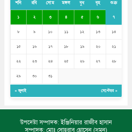
শনি
রবি
সোম
মঙ্গল
বুধ
বৃহ
শুক্র
শেখ হাসিনাকে আর রাখতে চাচ্ছে না ভারত: আসিফ মাহমুদ
৭
১
২
৩
৪
৫
৬
৮
৯
১০
১১
১২
১৩
১৪
১৫
১৬
১৭
১৮
১৯
২০
২১
২২
২৩
২৪
২৫
২৬
২৭
২৮
২৯
৩০
৩১
« জুলাই
সেপ্টেম্বর »
উপদেষ্টা সম্পাদক:
ইঞ্জিনিয়ার রাজীব হাসান
সম্পাদক:
মোঃ সোহরাব হোসেন (সুমন)