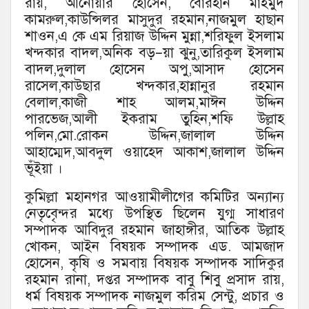
রায়, আনোয়ার হোসেন, বোরহান মাহমুদ
কামরুল,কাউন্সিলর মাসুদুর রহমান,নাজমুল হাছান
শাওন,এ কে এম রিয়াজ উদ্দিন মুন্না,শরিফুল ইসলাম
খন্দকার বাদল,অনিক বড়–য়া ঝুনু,তারিকুল ইসলাম
বাদল,দুলাল হোসেন অপু,আসাদ হোসেন
রাসেল,কাউছার খন্দকার,হান্নানুর রহমান
বেলাল,কাজী শাহ আলম,মাঈন উদ্দিন
পারভেজ,আলী ইকরাম তুহিন,শফি উল্লাহ
পলিন,মো.রোকন উদ্দিন,জালাল উদ্দিন
আহাম্মেদ,আবদুল ওয়াহেদ আকাশ,জালাল উদ্দিন
ভূঁইয়া ।
কুমিল্লা মহানগর আওয়ামীলীগের কমিটির অন্যান্য
নেতৃবৃেন্দর মধ্যে উপস্থিত ছিলেন যুগ্ম সাধারণ
সম্পাদক আবিদুর রহমান জাহাঙ্গীর, আতিক উল্লাহ
খোকন, আইন বিষয়ক সম্পাদক এড. আমজাদ
হোসেন, কৃষি ও সমবায় বিষয়ক সম্পাদক সাদিকুর
রহমান রানা, দপ্তর সম্পাদক বাবু শিবু প্রসাদ রায়,
ধর্ম বিষয়ক সম্পাদক নাজমুল করিম সেন্টু, প্রচার ও