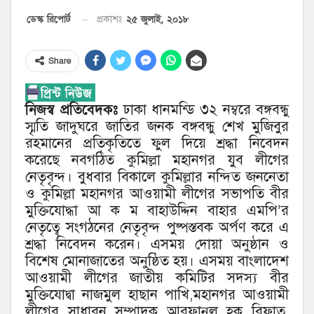
২৫ জুলাই, ২০১৮
ডেস্ক রিপোর্ট
প্রকাশঃ
Share
নিজস্ব প্রতিবেদকঃ
ঢাকা ধানমন্ডি ৩২ নম্বরে বঙ্গবন্ধু
স্মৃতি জাদুঘরে জাতির জনক বঙ্গবন্ধু শেখ মুজিবুর
রহমানের প্রতিকৃতিতে ফুল দিয়ে শ্রদ্ধা নিবেদন
করেছে নবগঠিত কুমিল্লা মহানগর যুব লীগের
নেতৃবৃন্দ। বুধবার বিকালে কুমিল্লার নন্দিত জননেতা
ও কুমিল্লা মহানগর আওয়ামী লীগের সভাপতি বীর
মুক্তিযোদ্ধা আ ক ম বাহাউদ্দিন বাহার এমপি’র
নেতৃত্বে সংগঠনের নেতৃবৃন্দ পুষ্পস্তবক অর্পণ করে এ
শ্রদ্ধা নিবেদন করেন। এসময় দোয়া অনুষ্ঠান ও
বিশেষ মোনাজাতের অনুষ্ঠিত হয়। এসময় বাংলাদেশ
আওয়ামী লীগের জাতীয় কমিটির সদস্য বীর
মুক্তিযোদ্বা নাজমুল হাছান পাখি,মহানগর আওয়ামী
লীগের সাধারন সম্পাদক আরফানুল হক রিফাত,