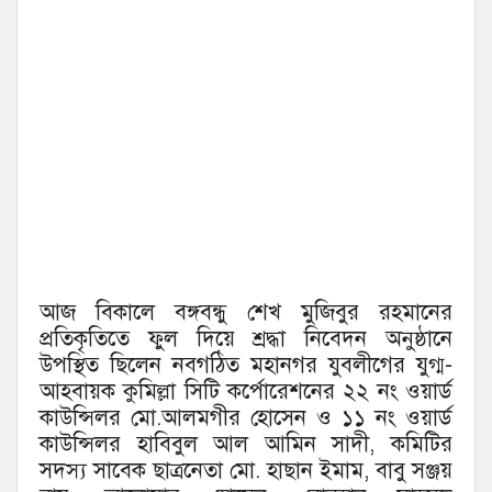
আজ বিকালে বঙ্গবন্ধু শেখ মুজিবুর রহমানের
প্রতিকৃতিতে ফুল দিয়ে শ্রদ্ধা নিবেদন অনুষ্ঠানে
উপস্থিত ছিলেন নবগঠিত মহানগর যুবলীগের যুগ্ম-
আহবায়ক কুমিল্লা সিটি কর্পোরেশনের ২২ নং ওয়ার্ড
কাউন্সিলর মো.আলমগীর হোসেন ও ১১ নং ওয়ার্ড
কাউন্সিলর হাবিবুল আল আমিন সাদী, কমিটির
সদস্য সাবেক ছাত্রনেতা মো. হাছান ইমাম, বাবু সঞ্জয়