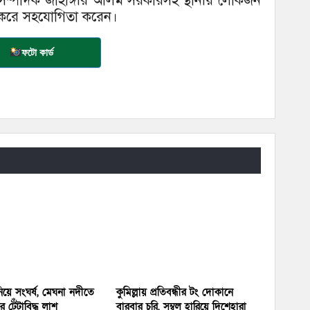
ন সম্পাদক জাহাঙ্গীর আলম সরকারসহ স্থানীয় লোকজন
দান করে সহযোগিতা করেন।
ফটো কার্ড
য়ে সংঘর্ষ, মেঘনা নদীতে
কুমিল্লায় প্রতিবন্ধীর টং দোকানে
 টেঁটাবিদ্ধ লাশ
বারবার চুরি, সম্বল হারিয়ে দিশেহারা