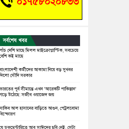
সর্বশেষ খবর
পাঁচ দেশি মাছে মিলল মাইক্রোপ্লাস্টিক, সবচেয়ে
বেশি কই মাছে
বাংলাদেশী কর্মীদের আকামা নিয়ে বড় সুখবর
দিলো সৌদি সরকার
ভারতের পূর্ব সীমান্তে এখন ‘আরেকটি পাকিস্তান’
গড়ে উঠেছে: সজীব ওয়াজেদ জয়
সাকিব আল হাসানের বাড়িতে আগুন, পেট্রলবোমা
বিস্ফোরণ
যে ডকুমেন্টারিতে আবু সাঈদের ছবি নেই, সেটা