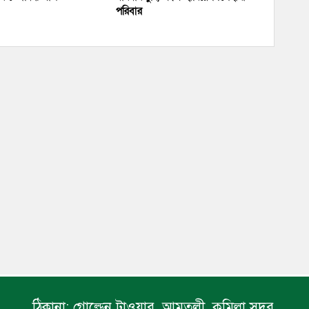
পরিবার
ঠিকানা:
গোল্ডেন টাওয়ার, আমতলী, কুমিল্লা সদর,