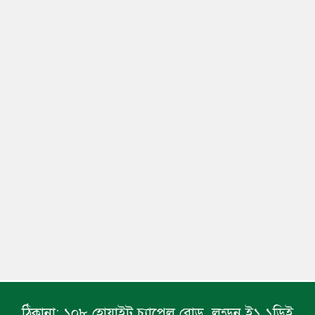
ঠিকানা:
১০৮ হোয়াইট চ্যাপেল রোড, লন্ডন ই১ ১ডিই