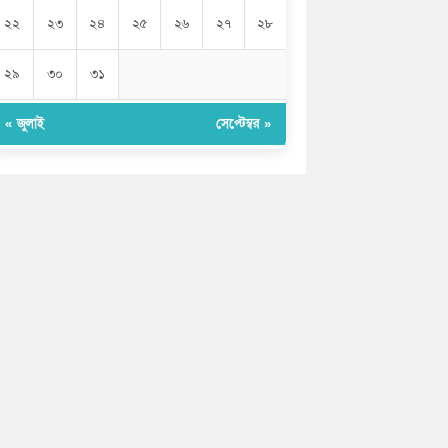
২২
২৩
২৪
২৫
২৬
২৭
২৮
২৯
৩০
৩১
« জুলাই
সেপ্টেম্বর »