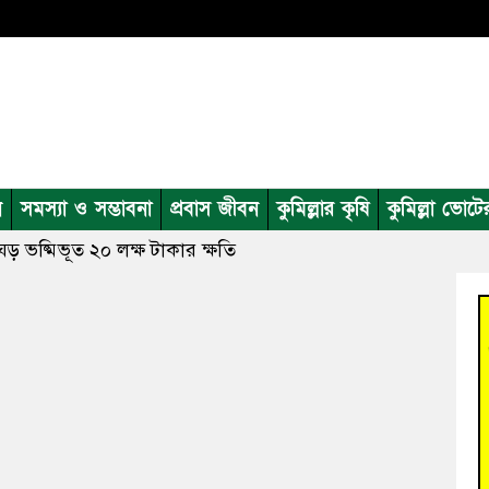
ন
সমস্যা ও সম্ভাবনা
প্রবাস জীবন
কুমিল্লার কৃষি
কুমিল্লা ভোটে
ঘড় ভষ্মিভূত ২০ লক্ষ টাকার ক্ষতি