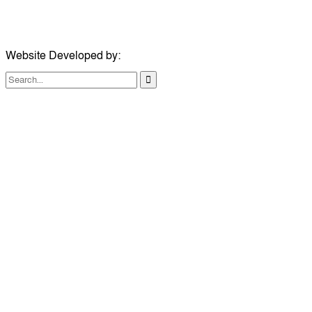
ইমেইল:
london@dailycomillanews.com
Website Developed by:
TechSmartBD.com