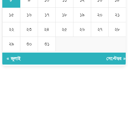
৯
১০
১১
১২
১৩
১৪
১৫
১৬
১৭
১৮
১৯
২০
২১
২২
২৩
২৪
২৫
২৬
২৭
২৮
২৯
৩০
৩১
« জুলাই
সেপ্টেম্বর »
উপদেষ্টা সম্পাদক:
ইঞ্জিনিয়ার রাজীব হাসান
সম্পাদক:
মোঃ সোহরাব হোসেন (সুমন)
ঠিকানা:
গোল্ডেন টাওয়ার, আমতলী, কুমিল্লা সদর, কুমিল্লা-৩৫০০
মোবাইল:
+৮৮০১৭১৭৯৬০০৯৭
ইমেইল:
news@dailycomillanews.com
ঠিকানা:
১০৮ হোয়াইট চ্যাপেল রোড, লন্ডন ই১ ১ডিই
মোবাইল:
০৭৪১১৯৩৩২৬১