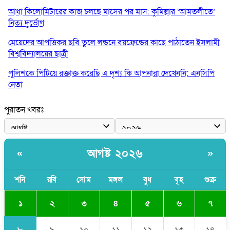
আধা কিলোমিটারের কাজ চলছে মাসের পর মাস: কুমিল্লার ‘আমতলীতে’
নিত্য দুর্ভোগ
মেয়েদের আপত্তিকর ছবি তুলে লন্ডনে বয়ফ্রেন্ডের কাছে পাঠাতেন ইসলামী
বিশ্ববিদ্যালয়ের ছাত্রী
পুলিশকে পিটিয়ে রক্তাক্ত করেছি এ দৃশ্য কি আপনারা দেখেননি: এনসিপি
নেতা
পাঁচ দেশি মাছে মিলল মাইক্রোপ্লাস্টিক, সবচেয়ে বেশি কই মাছে
পুরাতন খবরঃ
বাংলাদেশী কর্মীদের আকামা নিয়ে বড় সুখবর দিলো সৌদি সরকার
ভারতের পূর্ব সীমান্তে এখন ‘আরেকটি পাকিস্তান’ গড়ে উঠেছে: সজীব
আগষ্ট ২০২৬
«
»
ওয়াজেদ জয়
সাকিব আল হাসানের বাড়িতে আগুন, পেট্রলবোমা বিস্ফোরণ
শনি
রবি
সোম
মঙ্গল
বুধ
বৃহ
শুক্র
১
২
৩
৪
৫
৬
৭
৮