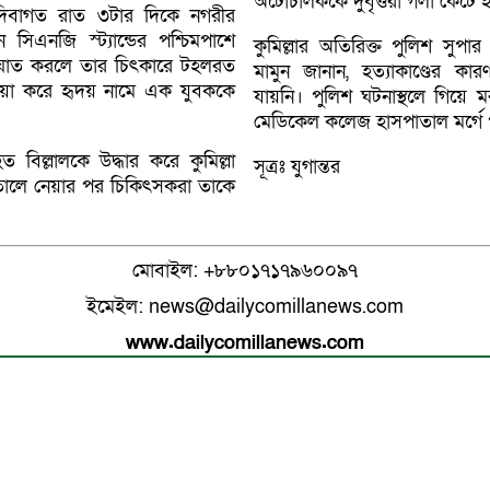
অটোচালককে দুর্বৃত্তরা গলা কেটে 
 দিবাগত রাত ৩টার দিকে নগরীর
 সিএনজি স্ট্যান্ডের পশ্চিমপাশে
কুমিল্লার অতিরিক্ত পুলিশ সুপার
কাঘাত করলে তার চিৎকারে টহলরত
মামুন জানান, হত্যাকাণ্ডের ক
ওয়া করে হৃদয় নামে এক যুবককে
যায়নি। পুলিশ ঘটনাস্থলে গিয়ে মর
মেডিকেল কলেজ হাসপাতাল মর্গে 
 বিল্লালকে উদ্ধার করে কুমিল্লা
সূত্রঃ যুগান্তর
ালে নেয়ার পর চিকিৎসকরা তাকে
মোবাইল: +৮৮০১৭১৭৯৬০০৯৭
ইমেইল: news@dailycomillanews.com
www.dailycomillanews.com