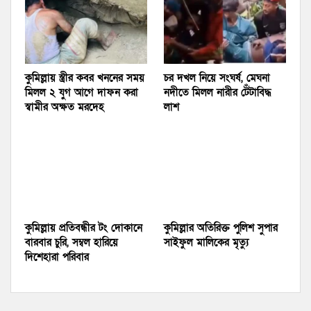
কুমিল্লায় স্ত্রীর কবর খননের সময়
চর দখল নিয়ে সংঘর্ষ, মেঘনা
মিলল ২ যুগ আগে দাফন করা
নদীতে মিলল নারীর টেঁটাবিদ্ধ
স্বামীর অক্ষত মরদেহ
লাশ
কুমিল্লায় প্রতিবন্ধীর টং দোকানে
কুমিল্লার অতিরিক্ত পুলিশ সুপার
বারবার চুরি, সম্বল হারিয়ে
সাইফুল মালিকের মৃত্যু
দিশেহারা পরিবার