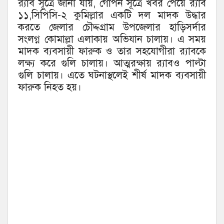
র‌্যাব সূত্রে জানা যায়, গোপন সূত্রে খবর পেয়ে র‌্যাব
১১,সিপিসি-২ কুমিল্লার একটি দল মাদক উদ্ধার
করতে জেলার চৌদ্দগ্রাম উপজেলার হাড়িসর্দার
সংলগ্ন কোমাল্লা এলাকায় অভিযান চালায়। এ সময়
মাদক ব্যবসায়ী ফারুক ও তার সহযোগীরা র‌্যাবকে
লক্ষ্য করে গুলি চালায়। আত্মরক্ষায় র‌্যাবও পাল্টা
গুলি চালায়। এতে ঘটনাস্থলেই শীর্ষ মাদক ব্যবসায়ী
ফারুক নিহত হয়।