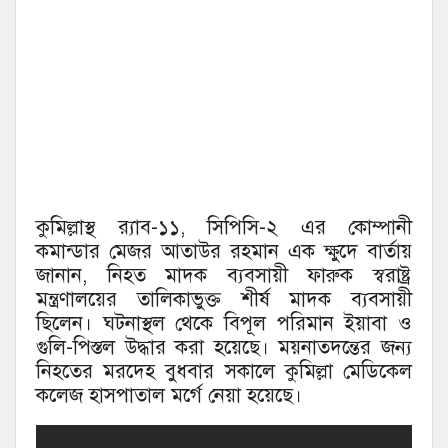
কুমিল্লাস্থ র‌্যাব-১১, সিপিসি-২ এর কোম্পানী
কমান্ডার মেজর আতাউর রহমান এক ক্ষুদে বার্তায়
জানান, নিহত মাদক ব্যবসায়ী ফারুক স্বরাষ্ট্র
মন্ত্রণালয়ের তালিকাভুক্ত শীর্ষ মাদক ব্যবসায়ী
ছিলেন। ঘটনাস্থল থেকে বিপূল পরিমান ইয়াবা ও
গুলি-পিস্তল উদ্ধার করা হয়েছে। ময়নাতদন্তের জন্য
নিহতের মরদেহ বুধবার সকালে কুমিল্লা মেডিকেল
কলেজ হাসপাতাল মর্গে নেয়া হয়েছে।