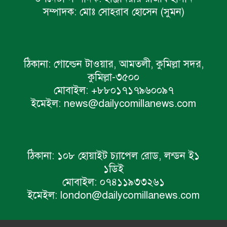
সম্পাদক:
মোঃ সোহরাব হোসেন (সুমন)
ঠিকানা:
গোল্ডেন টাওয়ার, আমতলী, কুমিল্লা সদর,
কুমিল্লা-৩৫০০
মোবাইল:
+৮৮০১৭১৭৯৬০০৯৭
ইমেইল:
news@dailycomillanews.com
ঠিকানা:
১০৮ হোয়াইট চ্যাপেল রোড, লন্ডন ই১
১ডিই
মোবাইল:
০৭৪১১৯৩৩২৬১
ইমেইল:
london@dailycomillanews.com