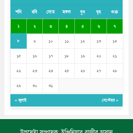
সাকিব আল হাসানের বাড়িতে আগুন, পেট্রলবোমা বিস্ফোরণ
শনি
রবি
সোম
মঙ্গল
বুধ
বৃহ
শুক্র
যে ডকুমেন্টারিতে আবু সাঈদের ছবি নেই, সেটা কোনো
ডকুমেন্টারি নয়: ভারপ্রাপ্ত রাষ্ট্রপতি
১
২
৩
৪
৫
৬
৭
৮
৯
১০
১১
১২
১৩
১৪
১৫
১৬
১৭
১৮
১৯
২০
২১
২২
২৩
২৪
২৫
২৬
২৭
২৮
২৯
৩০
৩১
« জুলাই
সেপ্টেম্বর »
উপদেষ্টা সম্পাদক:
ইঞ্জিনিয়ার রাজীব হাসান