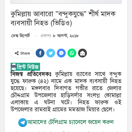
কুমিল্লায় আবারো “বন্দুকযুদ্ধে” শীর্ষ মাদক
ব্যবসায়ী নিহত (ভিডিও)
৮ আগস্ট, ২০১৮
ডেস্ক রিপোর্ট
প্রকাশঃ
Share
নিজস্ব প্রতিবেদকঃ
কুমিল্লায় র‌্যাবের সাথে বন্দুক
যুদ্ধে ফারুক (৪২) নামে এক মাদক ব্যবসায়ী নিহত
হয়েছে। মঙ্গলবার দিবাগত গভীর রাতে জেলার
চৌদ্দগ্রাম উপজেলার হাড়িসর্দার সংলগ্ন কোমাল্লা
এলাকায় এ ঘটনা ঘটে। নিহত ফারুক ওই
উপজেলার রামরাই গ্রামের মমতাজ মিয়ার ছেলে।
আমাদের টেলিগ্রাম চ্যানেলে জয়েন করুন