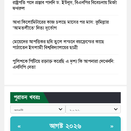
রাষ্ট্রপতি পদে প্রস্তাব পাননি ড. ইউনূস, বিএনপির বিবেচনায় মির্জা
ফখরুল
আধা কিলোমিটারের কাজ চলছে মাসের পর মাস: কুমিল্লার
‘আমতলীতে’ নিত্য দুর্ভোগ
মেয়েদের আপত্তিকর ছবি তুলে লন্ডনে বয়ফ্রেন্ডের কাছে
পাঠাতেন ইসলামী বিশ্ববিদ্যালয়ের ছাত্রী
পুলিশকে পিটিয়ে রক্তাক্ত করেছি এ দৃশ্য কি আপনারা দেখেননি:
এনসিপি নেতা
পাঁচ দেশি মাছে মিলল মাইক্রোপ্লাস্টিক, সবচেয়ে বেশি কই মাছে
বাংলাদেশী কর্মীদের আকামা নিয়ে বড় সুখবর দিলো সৌদি
পুরাতন খবরঃ
সরকার
ভারতের পূর্ব সীমান্তে এখন ‘আরেকটি পাকিস্তান’ গড়ে উঠেছে:
সজীব ওয়াজেদ জয়
আগষ্ট ২০২৬
«
»