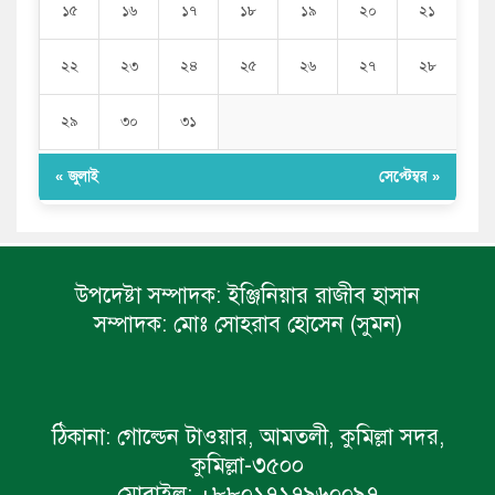
১৫
১৬
১৭
১৮
১৯
২০
২১
২২
২৩
২৪
২৫
২৬
২৭
২৮
২৯
৩০
৩১
« জুলাই
সেপ্টেম্বর »
উপদেষ্টা সম্পাদক:
ইঞ্জিনিয়ার রাজীব হাসান
সম্পাদক:
মোঃ সোহরাব হোসেন (সুমন)
ঠিকানা:
গোল্ডেন টাওয়ার, আমতলী, কুমিল্লা সদর,
কুমিল্লা-৩৫০০
মোবাইল:
+৮৮০১৭১৭৯৬০০৯৭