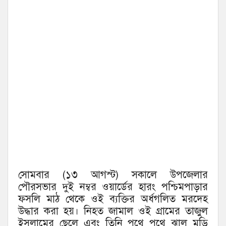
সোমবার (১৩ আগস্ট) সকালে উপজেলার
পৌরসভার দুই নম্বর ওয়ার্ডের হারং পশ্চিমপাড়ার
ফসলি মাঠ থেকে ওই ব্যক্তির অর্ধগলিত মরদেহ
উদ্ধার করা হয়। নিহত জামাল ওই গ্রামের তাজুল
ইসলামের ছেলে এবং তিনি পথে পথে ঝাল মুড়ি