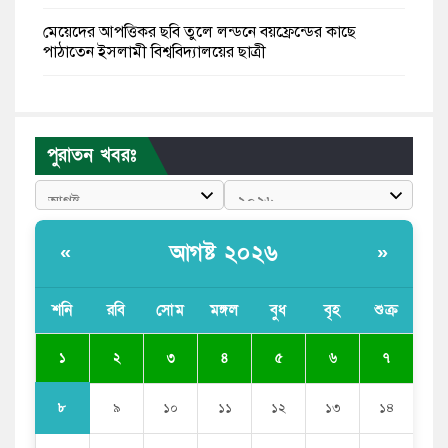
মেয়েদের আপত্তিকর ছবি তুলে লন্ডনে বয়ফ্রেন্ডের কাছে
পাঠাতেন ইসলামী বিশ্ববিদ্যালয়ের ছাত্রী
পুলিশকে পিটিয়ে রক্তাক্ত করেছি এ দৃশ্য কি আপনারা দেখেননি:
এনসিপি নেতা
পুরাতন খবরঃ
পাঁচ দেশি মাছে মিলল মাইক্রোপ্লাস্টিক, সবচেয়ে বেশি কই মাছে
বাংলাদেশী কর্মীদের আকামা নিয়ে বড় সুখবর দিলো সৌদি
সরকার
আগষ্ট ২০২৬
«
»
ভারতের পূর্ব সীমান্তে এখন ‘আরেকটি পাকিস্তান’ গড়ে উঠেছে:
সজীব ওয়াজেদ জয়
শনি
রবি
সোম
মঙ্গল
বুধ
বৃহ
শুক্র
সাকিব আল হাসানের বাড়িতে আগুন, পেট্রলবোমা বিস্ফোরণ
১
২
৩
৪
৫
৬
৭
৮
৯
১০
১১
১২
১৩
১৪