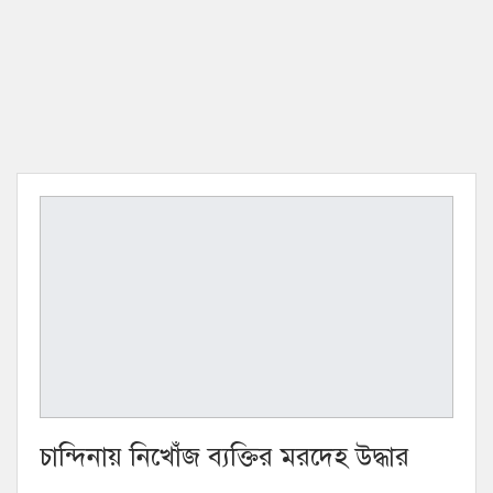
চান্দিনায় নিখোঁজ ব্যক্তির মরদেহ উদ্ধার