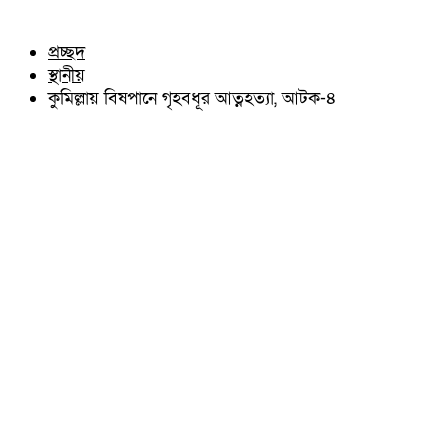
চৌদ্দগ্রাম
অন্যান্য
নাঙ্গলকোট
আইন আদালত
প্রচ্ছদ
মনোহরগঞ্জ
মতামত
স্থানীয়
বরুড়া
কুমিল্লার ঐতিহ্য
লালমাই
কুমিল্লায় বিষপানে গৃহবধূর আত্নহত্যা, আটক-৪
বিখ্যাত ব্যাক্তিত্ব
দাউদকান্দি
কুমিল্লা বিভাগ চাই
চান্দিনা
কুমিল্লা ভিক্টোরিয়ানস্
মুরাদনগর
দেবিদ্বার
হোমনা
তিতাস
মেঘনা