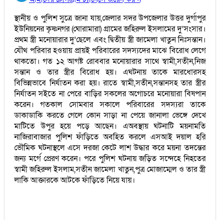
স্থানীয় ও পুলিশ সুত্রে জানা যায়,জেলার সদর উপজেলার উত্তর দুর্গাপুর
ইউনিয়নের কৃষ্ণনগর (ঘোরামারা) গ্রামের জহিরুল ইসলামের দু’সংসার।
প্রথম স্ত্রী মনোয়ারার দু’ছেলে এবং দ্বিতীয় স্ত্রী জামেলা খাতুন নিঃসন্তান।
যৌথ পরিবার হওয়ায় প্রায়ই পরিবারের সদস্যদের মাঝে বিরোধ লেগে
থাকতো। গত ১২ আগষ্ট রোববার মনোয়ারার সাথে স্বামী,সতীন,নিজ
সন্তান ও তার স্ত্রীর বিরোধ হয়। এঘটনায় তাকে মারধোরসহ
বিভিন্নভাবে নির্যাতন করা হয়। রাতে স্বামী,সতীন,সন্তানসহ তার স্ত্রীর
নির্যাতন সইতে না পেরে বাড়ির সকলের অগোচরে মনোয়ারা বিষপান
করেন। গতকাল সোমবার সকালে পরিবারের সদস্যরা তাকে
ডাকাডাকি করতে গেলে কোন সাড়া না পেয়ে জানালা ভেঙ্গে দেখে
মাটিতে উপুর হয়ে পড়ে আছেন। এঅবস্থায় ঘটনাটি ময়নামতি
নাজিরাবাজার পুলিশ ফাঁড়িতে অবহিত করলে এসআই দয়াল হরি
ভৌমিক ঘটনাস্থলে এসে দরজা কেটে লাশ উদ্ধার করে ময়না তদন্তের
জন্য মর্গে প্রেরণ করেন। পরে পুলিশ ঘটনায় জড়িত সন্দেহে নিহতের
স্বামী জহিরুল ইসলাম,সতীন জামেলা খাতুন,পুত্র মোজাম্মেল ও তার স্ত্রী
লাকি আক্তারকে আটকে ফাঁড়িতে নিয়ে যায়।