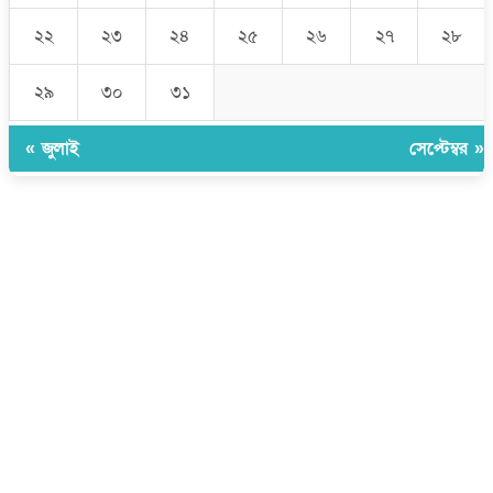
২২
২৩
২৪
২৫
২৬
২৭
২৮
২৯
৩০
৩১
« জুলাই
সেপ্টেম্বর »
উপদেষ্টা সম্পাদক:
ইঞ্জিনিয়ার রাজীব হাসান
সম্পাদক:
মোঃ সোহরাব হোসেন (সুমন)
ঠিকানা:
গোল্ডেন টাওয়ার, আমতলী, কুমিল্লা সদর, কুমিল্লা-৩৫০০
মোবাইল:
+৮৮০১৭১৭৯৬০০৯৭
ইমেইল:
news@dailycomillanews.com
ঠিকানা:
১০৮ হোয়াইট চ্যাপেল রোড, লন্ডন ই১ ১ডিই
মোবাইল:
০৭৪১১৯৩৩২৬১
ইমেইল:
london@dailycomillanews.com