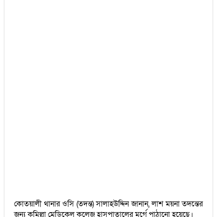
কোতয়ালী থানার ওসি (তদন্ত) সালাহউদ্দিন জানান, লাশ ময়না তদন্তের
জন্য কুমিল্লা মেডিকেল কলেজ হাসপাতালের মর্গে পাঠানো হয়েছে।