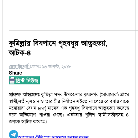
কুমিল্লায় বিষপানে গৃহবধূর আত্নহত্যা,
আটক-৪
ডেস্ক রিপোর্ট
প্রকাশঃ
১৩ আগস্ট, ২০১৮
Share
মারুফ আহমেদঃ
কুমিল্লা সদর উপজেলার কৃষ্ণনগর (ঘোরামারা) গ্রামে
স্বামী,সতীন,সন্তান ও তার স্ত্রীর নির্যাতন সইতে না পেরে রোববার রাতে
মনোয়ারা বেগম (৫৫) নামের এক গৃহবধূ বিষপানে আত্নহত্যা করেছে
বলে অভিযোগ পাওয়া গেছে। এঘটনায় পুলিশ স্বামী,সতীনসহ ৪
জনকে আটক করেছে।
আমাদের টেলিগ্রাম চ্যানেলে জয়েন করুন