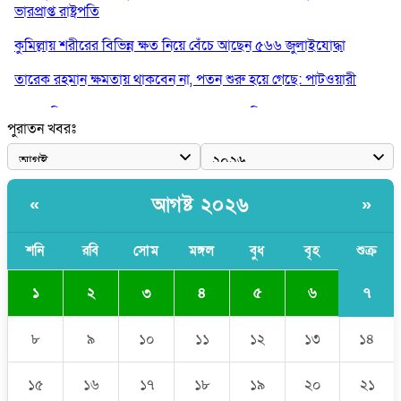
ভারপ্রাপ্ত রাষ্ট্রপতি
কুমিল্লায় শরীরের বিভিন্ন ক্ষত নিয়ে বেঁচে আছেন ৫৬৬ জুলাইযোদ্ধা
তারেক রহমান ক্ষমতায় থাকবেন না, পতন শুরু হয়ে গেছে: পাটওয়ারী
শেখ হাসিনাকে আর রাখতে চাচ্ছে না ভারত: আসিফ মাহমুদ
পুরাতন খবরঃ
জুলাই কোনো শ্রেণি বা গোষ্ঠীর নয়, এটি সর্বস্তরের মানুষের: ড. ইউনূস
আলিয়া মাদ্রাসায় ছাত্রদল-শিবির সংঘর্ষ, হাতে পাইপ মাথায় হেলমেট পড়ে
মাঠে যুবদল নেতা নয়ন
আগষ্ট ২০২৬
«
»
শনি
রবি
সোম
মঙ্গল
বুধ
বৃহ
শুক্র
৭
১
২
৩
৪
৫
৬
৮
৯
১০
১১
১২
১৩
১৪
১৫
১৬
১৭
১৮
১৯
২০
২১