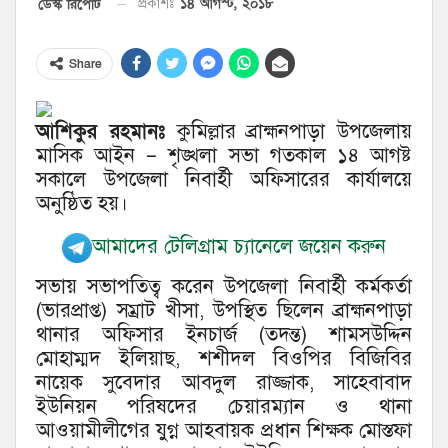
১৪ আগস্ট, ২০১৮
ডেস্ক রিপোর্ট
প্রকাশঃ
Share
আশিকুর রহমানঃ
কুমিল্লার ব্রাহ্মনপাড়া উপজেলায়
মাসিক আইন – শৃঙ্খলা সভা গতকাল ১৪ আগষ্ট
সকালে উপজেলা নিবার্হী অফিসারের কার্যালয়ে
অনুষ্ঠিত হয়।
আমাদের টেলিগ্রাম চ্যানেলে জয়েন করুন
সভায় সভাপতিত্ব করেন উপজেলা নিবার্হী কর্মকর্তা
(ভারপ্রাপ্ত) সম্রাট খীসা, উপস্থিত ছিলেন ব্রাহ্মনপাড়া
থানার অফিসার ইনচার্জ (তদন্ত) শামসউদ্দিন
মোহাম্মদ ইলিয়াছ, শশীদল বিওপির বিজিবির
নায়েক সুবেদার আবদুল রাজ্জাক, সাহেবাবাদ
ইউনিয়ন পরিষদের চেয়ারম্যান ও থানা
আওয়ামীলীগের যুগ্ন আহবায়ক প্রধান শিক্ষক মোস্তফা