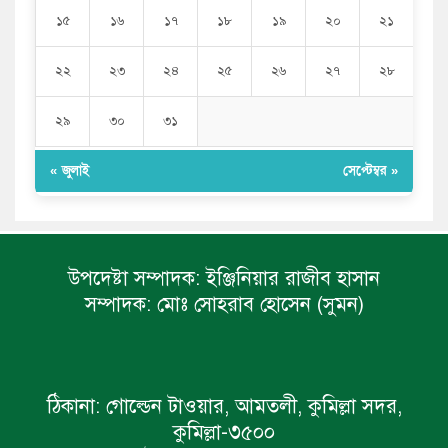
১৫
১৬
১৭
১৮
১৯
২০
২১
২২
২৩
২৪
২৫
২৬
২৭
২৮
২৯
৩০
৩১
« জুলাই
সেপ্টেম্বর »
উপদেষ্টা সম্পাদক:
ইঞ্জিনিয়ার রাজীব হাসান
সম্পাদক:
মোঃ সোহরাব হোসেন (সুমন)
ঠিকানা:
গোল্ডেন টাওয়ার, আমতলী, কুমিল্লা সদর,
কুমিল্লা-৩৫০০