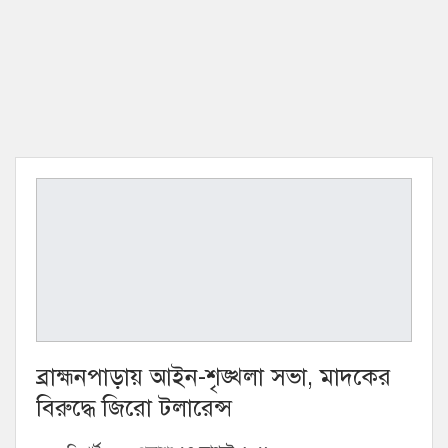
ব্রাহ্মনপাড়ায় আইন-শৃঙ্খলা সভা, মাদকের
বিরুদ্ধে জিরো টলারেন্স