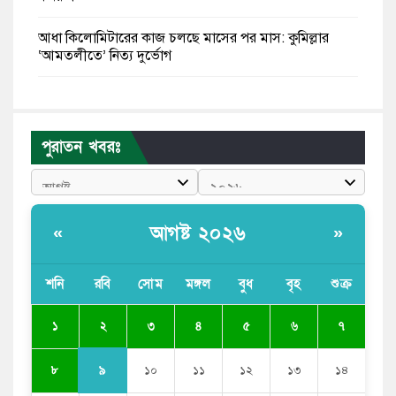
আধা কিলোমিটারের কাজ চলছে মাসের পর মাস: কুমিল্লার
‘আমতলীতে’ নিত্য দুর্ভোগ
মেয়েদের আপত্তিকর ছবি তুলে লন্ডনে বয়ফ্রেন্ডের কাছে
পাঠাতেন ইসলামী বিশ্ববিদ্যালয়ের ছাত্রী
পুরাতন খবরঃ
পুলিশকে পিটিয়ে রক্তাক্ত করেছি এ দৃশ্য কি আপনারা দেখেননি:
এনসিপি নেতা
পাঁচ দেশি মাছে মিলল মাইক্রোপ্লাস্টিক, সবচেয়ে বেশি কই মাছে
আগষ্ট ২০২৬
«
»
বাংলাদেশী কর্মীদের আকামা নিয়ে বড় সুখবর দিলো সৌদি
সরকার
শনি
রবি
সোম
মঙ্গল
বুধ
বৃহ
শুক্র
ভারতের পূর্ব সীমান্তে এখন ‘আরেকটি পাকিস্তান’ গড়ে উঠেছে:
২
১
৩
৪
৫
৬
৭
সজীব ওয়াজেদ জয়
৯
৮
১০
১১
১২
১৩
১৪