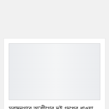
মুরাদনগরে আ’লীগের দুই গ্রুপের ধাওয়া