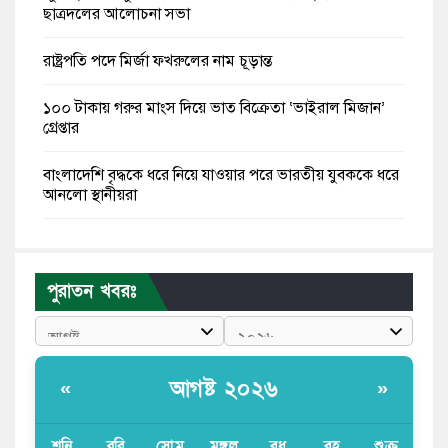
ছাত্রদলের আলোচনা সভা
রাষ্ট্রপতি পদে মির্জা ফখরুলের নাম চূড়ান্ত
১০০ টাকায় গরুর মাংস দিয়ে ভাত বিক্রেতা ‘ভাইরাল মিজান’
গ্রেপ্তার
বাংলাদেশি বৃদ্ধকে ধরে নিয়ে যাওয়ার পরে ভারতীয় যুবককে ধরে
আনলো স্থানীয়রা
স্কুলছাত্রীকে লাথির ভিডিও ভাইরাল, অভিযুক্তের বদলে
ভুক্তভোগীকেই টিসি
পুরাতন খবরঃ
মন্ত্রীদের বেতন হওয়া উচিত ১০ লাখ, এমপিদের ৫ লাখ: নুরুল
হক নুর
রাষ্ট্রপতি পদে প্রস্তাব পাননি ড. ইউনূস, বিএনপির বিবেচনায় মির্জা
আগষ্ট ২০২৬
«
»
ফখরুল
আধা কিলোমিটারের কাজ চলছে মাসের পর মাস: কুমিল্লার
শনি
রবি
সোম
মঙ্গল
বুধ
বৃহ
শুক্র