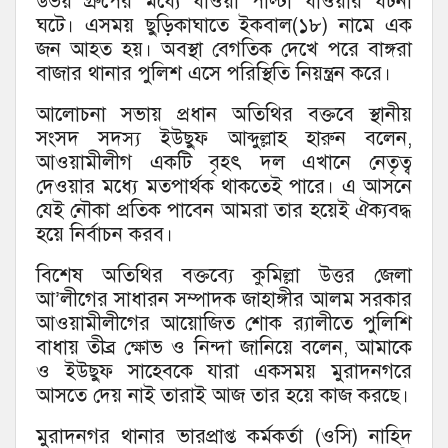
উভয় গ্রুপের মধ্যে ধাওয়া পাল্টা ধাওয়ার ঘটনা
ঘটে। এসময় ছুড়িকাঘাতে ইকবাল(১৮) নামে এক
জন আহত হয়। অবস্থা বেগতিক দেখে পরে বাঙ্গরা
বাজার থানার পুলিশ এসে পরিস্থিতি নিয়ন্ত্রন করে।
আলোচনা সভায় প্রধান অতিথির বক্তবে স্থানীয়
সংসদ সদস্য ইউছুফ আব্দুল্লাহ হারুন বলেন,
আওয়ামীলীগ একটি বৃহৎ দল এখানে নেতৃত্ব
দেওয়ার মধ্যে মতপার্থক থাকতেই পারে। এ আসনে
যেই নৌকা প্রতিক পাবেন আমরা তার হয়েই ঐক্যবদ্ধ
হয়ে নির্বাচন করব।
বিশেষ অতিথির বক্তব্যে কুমিল্লা উত্তর জেলা
আ’লীগের সাধারন সম্পাদক জাহাঙ্গীর আলম সরকার
আওয়ামীলীগের আয়োজিত শোক র‌্যালীতে পুলিশি
বাধায় তীব্র ক্ষোভ ও নিন্দা জানিয়ে বলেন, আমাকে
ও ইউছুফ সাহেবকে যারা একসময় মুরাদনগরে
আসতে দেয় নাই তারাই আজ তার হয়ে কাজ করছে।
মুরাদনগর থানার ভারপ্রাপ্ত কর্মকর্তা (ওসি) নাহিদ