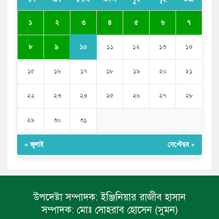
‘আমতলীতে’ নিত্য দুর্ভোগ
৩
১
২
৪
৫
৬
৭
১০
৮
৯
১১
১২
১৩
১৪
১৫
১৬
১৭
১৮
১৯
২০
২১
২২
২৩
২৪
২৫
২৬
২৭
২৮
২৯
৩০
৩১
« জুলাই
সেপ্টেম্বর »
উপদেষ্টা সম্পাদক:
ইঞ্জিনিয়ার রাজীব হাসান
সম্পাদক:
মোঃ সোহরাব হোসেন (সুমন)