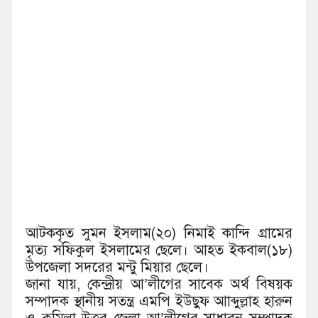
আটককৃত সুমন ইসলাম(২০) নিমাই কান্দি গ্রামের
মৃত্য সফিকুল ইসলামের ছেলে। আহত ইকবাল(১৮)
উপজেলা সদরের মন্টু মিয়ার ছেলে।
জানা যায়, কেন্দ্রীয় আ’লীগের সাবেক অর্থ বিষয়ক
সম্পাদক স্থানীয় সতন্ত্র এমপি ইউছুফ আাব্দুল্লাহ হারুন