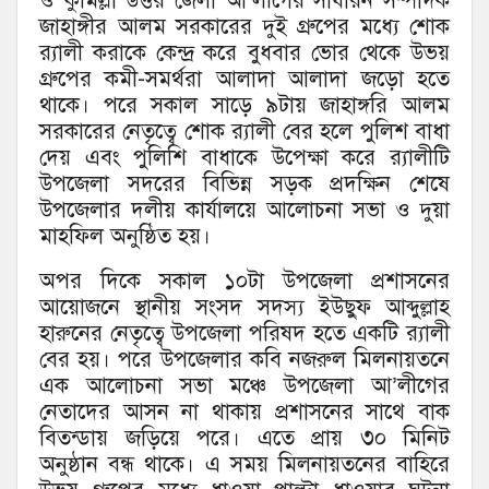
ও কুমিল্লা উত্তর জেলা আ’লীগের সাধারন সম্পাদক
জাহাঙ্গীর আলম সরকারের দুই গ্রুপের মধ্যে শোক
র‌্যালী করাকে কেন্দ্র করে বুধবার ভোর থেকে উভয়
গ্রুপের কমী-সমর্থরা আলাদা আলাদা জড়ো হতে
থাকে। পরে সকাল সাড়ে ৯টায় জাহাঙ্গরি আলম
সরকারের নেতৃত্বে শোক র‌্যালী বের হলে পুলিশ বাধা
দেয় এবং পুলিশি বাধাকে উপেক্ষা করে র‌্যালীটি
উপজেলা সদরের বিভিন্ন সড়ক প্রদক্ষিন শেষে
উপজেলার দলীয় কার্যালয়ে আলোচনা সভা ও দুয়া
মাহফিল অনুষ্ঠিত হয়।
অপর দিকে সকাল ১০টা উপজেলা প্রশাসনের
আয়োজনে স্থানীয় সংসদ সদস্য ইউছুফ আব্দুল্লাহ
হারুনের নেতৃত্বে উপজেলা পরিষদ হতে একটি র‌্যালী
বের হয়। পরে উপজেলার কবি নজরুল মিলনায়তনে
এক আলোচনা সভা মঞ্চে উপজেলা আ’লীগের
নেতাদের আসন না থাকায় প্রশাসনের সাথে বাক
বিতন্ডায় জড়িয়ে পরে। এতে প্রায় ৩০ মিনিট
অনুষ্ঠান বন্ধ থাকে। এ সময় মিলনায়তনের বাহিরে