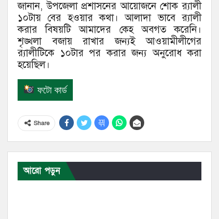
জানান, উপজেলা প্রশাসনের আয়োজনে শোক র‌্যালী
১০টায় বের হওয়ার কথা। আলাদা ভাবে র‌্যালী
করার বিষয়টি আমাদের কেহ অবগত করেনি।
শৃঙ্খলা বজায় রাখার জন্যই আওয়ামীলীগের
র‌্যালীটিকে ১০টার পর করার জন্য অনুরোধ করা
হয়েছিল।
ফটো কার্ড
Share
আরো পড়ুন