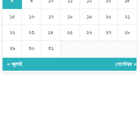
৮
৯
১০
১১
১২
১৩
১৪
১৫
১৬
১৭
১৮
১৯
২০
২১
২২
২৩
২৪
২৫
২৬
২৭
২৮
২৯
৩০
৩১
« জুলাই
সেপ্টেম্বর »
উপদেষ্টা সম্পাদক:
ইঞ্জিনিয়ার রাজীব হাসান
সম্পাদক:
মোঃ সোহরাব হোসেন (সুমন)
ঠিকানা:
গোল্ডেন টাওয়ার, আমতলী, কুমিল্লা সদর, কুমিল্লা-৩৫০০
মোবাইল:
+৮৮০১৭১৭৯৬০০৯৭
ইমেইল:
news@dailycomillanews.com
ঠিকানা:
১০৮ হোয়াইট চ্যাপেল রোড, লন্ডন ই১ ১ডিই