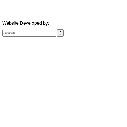
মোবাইল:
০৭৪১১৯৩৩২৬১
ইমেইল:
london@dailycomillanews.com
Website Developed by:
TechSmartBD.com