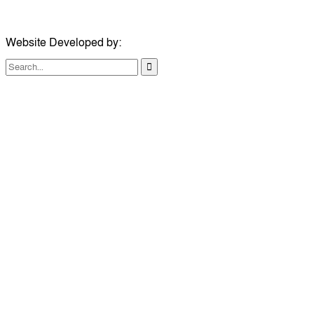
ইমেইল:
london@dailycomillanews.com
Website Developed by:
TechSmartBD.com