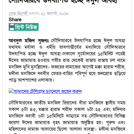
সৌদিআরবে উদযাপিত হচ্ছে ঈদুল আযহা
ডেস্ক রিপোর্ট
প্রকাশঃ
২১ আগস্ট, ২০১৮
Share
আবদুল মজিদ সুজনঃ
সৌদিআরবে উদযাপিত হচ্ছে ঈদুল আযহা
যথাযথ মর্যাদা ও ধর্মীয় ভাবগাম্ভীর্যের মধ্যদিয়ে সৌদিআরবে
উদযাপিত হচ্ছে ঈদুল আযহা।সকালে সুর্যোদয়ের ১৫মিনিট পরেই
ঈদের জামায়াত হওয়ায় গভীর রাত থেকেই রাস্তায় রাস্তায় ঢল নামে
মসজিদ মুখি মুসল্লিদের। ফজরের নামাজের আগেই মক্কা হারাম শরীফ,
মদীনা মসজিদে নববীর ভেতর-বাহির পরিপূর্ণ হয়ে জনস্রোত ছড়িয়ে
পড়ে আশপাশের এলাকায়।
আমাদের টেলিগ্রাম চ্যানেলে জয়েন করুন
সৌদিআরবের জাতীয় মসজিদ রিয়াদের ধীরা মসজিদে স্থানীয় সময়
সকাল ৫টা ৪৫, মক্কার হারাম শরীফ সকাল ৬টা ২৫ এবং মদিনার
মসজিদে নবাবী ৬টা ১৫মিনিটে দাম্মামে সহ সৌদিআরবের বিভিন্ন
জায়গা ঈদের জামায়াত বৃহৎ জামায়াত অনুষ্ঠিত হয়। পুরুষ এবং
মহিলাদের নামাজ আদায়ের ছিলো আলাদা ব্যবস্থা। মদীনা মসজিদে