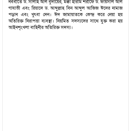
নববীতে ড. সালাহ আল বুদায়ের, মক্কা হারাম শরীফে ড. ফায়সাল আল
গাযাভী এবং রিয়াদে ড. আব্দুল্লাহ বিন আব্দুল আজিজ ঈদের নামাজ
পড়ান এবং খুৎবা দেন। ঈদ জামায়াতকে কেন্দ্র করে নেয়া হয়
অতিরিক্ত নিরাপত্তা ব্যবস্থা। নিয়মিত সদস্যদের সাথে যুক্ত করা হয়
আইনশৃংখলা বাহিনীর অতিরিক্ত সদস্য।