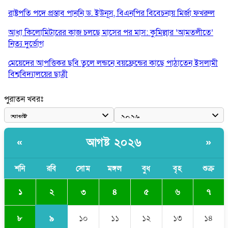
রাষ্ট্রপতি পদে প্রস্তাব পাননি ড. ইউনূস, বিএনপির বিবেচনায় মির্জা ফখরুল
আধা কিলোমিটারের কাজ চলছে মাসের পর মাস: কুমিল্লার ‘আমতলীতে’
নিত্য দুর্ভোগ
মেয়েদের আপত্তিকর ছবি তুলে লন্ডনে বয়ফ্রেন্ডের কাছে পাঠাতেন ইসলামী
বিশ্ববিদ্যালয়ের ছাত্রী
পুলিশকে পিটিয়ে রক্তাক্ত করেছি এ দৃশ্য কি আপনারা দেখেননি: এনসিপি
পুরাতন খবরঃ
নেতা
পাঁচ দেশি মাছে মিলল মাইক্রোপ্লাস্টিক, সবচেয়ে বেশি কই মাছে
আগষ্ট ২০২৬
«
»
বাংলাদেশী কর্মীদের আকামা নিয়ে বড় সুখবর দিলো সৌদি সরকার
ভারতের পূর্ব সীমান্তে এখন ‘আরেকটি পাকিস্তান’ গড়ে উঠেছে: সজীব
শনি
রবি
সোম
মঙ্গল
বুধ
বৃহ
শুক্র
ওয়াজেদ জয়
২
১
৩
৪
৫
৬
৭
৯
৮
১০
১১
১২
১৩
১৪