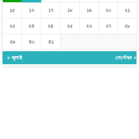
১৫
১৬
১৭
১৮
১৯
২০
২১
২২
২৩
২৪
২৫
২৬
২৭
২৮
২৯
৩০
৩১
« জুলাই
সেপ্টেম্বর »
উপদেষ্টা সম্পাদক:
ইঞ্জিনিয়ার রাজীব হাসান
সম্পাদক:
মোঃ সোহরাব হোসেন (সুমন)
ঠিকানা:
গোল্ডেন টাওয়ার, আমতলী, কুমিল্লা সদর, কুমিল্লা-৩৫০০
মোবাইল:
+৮৮০১৭১৭৯৬০০৯৭
ইমেইল:
news@dailycomillanews.com
ঠিকানা:
১০৮ হোয়াইট চ্যাপেল রোড, লন্ডন ই১ ১ডিই
মোবাইল:
০৭৪১১৯৩৩২৬১