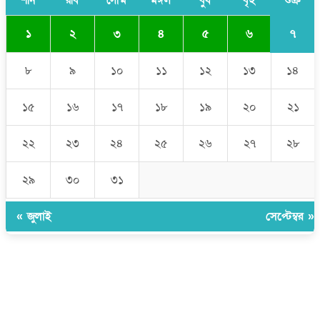
৭
১
২
৩
৪
৫
৬
৮
৯
১০
১১
১২
১৩
১৪
১৫
১৬
১৭
১৮
১৯
২০
২১
২২
২৩
২৪
২৫
২৬
২৭
২৮
২৯
৩০
৩১
« জুলাই
সেপ্টেম্বর »
উপদেষ্টা সম্পাদক:
ইঞ্জিনিয়ার রাজীব হাসান
সম্পাদক:
মোঃ সোহরাব হোসেন (সুমন)
ঠিকানা:
গোল্ডেন টাওয়ার, আমতলী, কুমিল্লা সদর, কুমিল্লা-৩৫০০