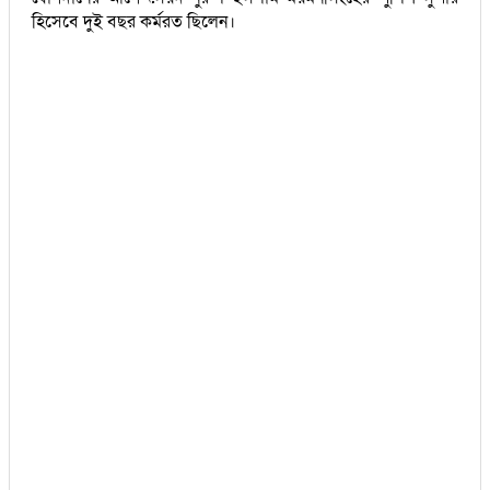
হিসেবে দুই বছর কর্মরত ছিলেন।