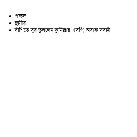
চৌদ্দগ্রাম
অন্যান্য
নাঙ্গলকোট
আইন আদালত
প্রচ্ছদ
মনোহরগঞ্জ
মতামত
স্থানীয়
বরুড়া
কুমিল্লার ঐতিহ্য
লালমাই
বাঁশিতে সুর তুললেন কুমিল্লার এসপি, অবাক সবাই
বিখ্যাত ব্যাক্তিত্ব
দাউদকান্দি
কুমিল্লা বিভাগ চাই
চান্দিনা
কুমিল্লা ভিক্টোরিয়ানস্
মুরাদনগর
দেবিদ্বার
হোমনা
তিতাস
মেঘনা