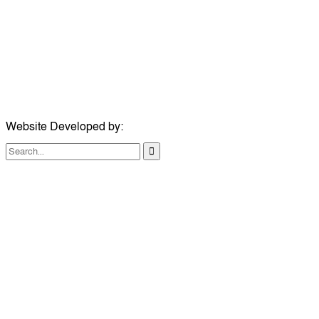
মোবাইল:
+৮৮০১৭১৭৯৬০০৯৭
ইমেইল:
news@dailycomillanews.com
ঠিকানা:
১০৮ হোয়াইট চ্যাপেল রোড, লন্ডন ই১ ১ডিই
মোবাইল:
০৭৪১১৯৩৩২৬১
ইমেইল:
london@dailycomillanews.com
Website Developed by:
TechSmartBD.com