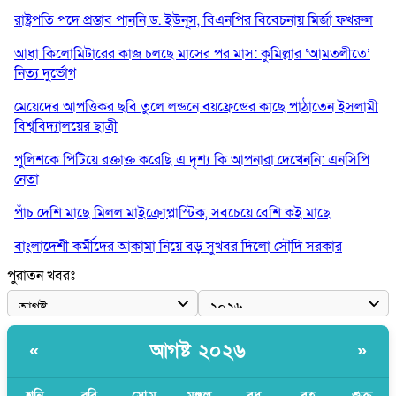
রাষ্ট্রপতি পদে প্রস্তাব পাননি ড. ইউনূস, বিএনপির বিবেচনায় মির্জা ফখরুল
আধা কিলোমিটারের কাজ চলছে মাসের পর মাস: কুমিল্লার ‘আমতলীতে’
নিত্য দুর্ভোগ
মেয়েদের আপত্তিকর ছবি তুলে লন্ডনে বয়ফ্রেন্ডের কাছে পাঠাতেন ইসলামী
বিশ্ববিদ্যালয়ের ছাত্রী
পুলিশকে পিটিয়ে রক্তাক্ত করেছি এ দৃশ্য কি আপনারা দেখেননি: এনসিপি
নেতা
পাঁচ দেশি মাছে মিলল মাইক্রোপ্লাস্টিক, সবচেয়ে বেশি কই মাছে
বাংলাদেশী কর্মীদের আকামা নিয়ে বড় সুখবর দিলো সৌদি সরকার
পুরাতন খবরঃ
ভারতের পূর্ব সীমান্তে এখন ‘আরেকটি পাকিস্তান’ গড়ে উঠেছে: সজীব
ওয়াজেদ জয়
সাকিব আল হাসানের বাড়িতে আগুন, পেট্রলবোমা বিস্ফোরণ
আগষ্ট ২০২৬
«
»
যে ডকুমেন্টারিতে আবু সাঈদের ছবি নেই, সেটা কোনো ডকুমেন্টারি নয়:
ভারপ্রাপ্ত রাষ্ট্রপতি
শনি
রবি
সোম
মঙ্গল
বুধ
বৃহ
শুক্র