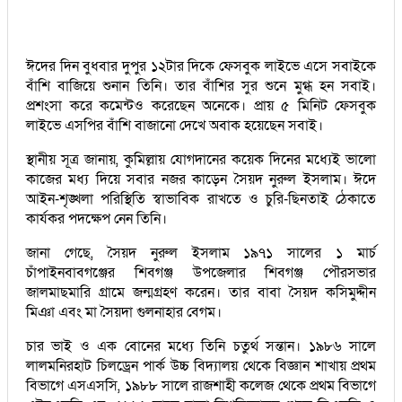
ঈদের দিন বুধবার দুপুর ১২টার দিকে ফেসবুক লাইভে এসে সবাইকে
বাঁশি বাজিয়ে শুনান তিনি। তার বাঁশির সুর শুনে মুগ্ধ হন সবাই।
প্রশংসা করে কমেন্টও করেছেন অনেকে। প্রায় ৫ মিনিট ফেসবুক
লাইভে এসপির বাঁশি বাজানো দেখে অবাক হয়েছেন সবাই।
স্থানীয় সূত্র জানায়, কুমিল্লায় যোগদানের কয়েক দিনের মধ্যেই ভালো
কাজের মধ্য দিয়ে সবার নজর কাড়েন সৈয়দ নুরুল ইসলাম। ঈদে
আইন-শৃঙ্খলা পরিস্থিতি স্বাভাবিক রাখতে ও চুরি-ছিনতাই ঠেকাতে
কার্যকর পদক্ষেপ নেন তিনি।
জানা গেছে, সৈয়দ নুরুল ইসলাম ১৯৭১ সালের ১ মার্চ
চাঁপাইনবাবগঞ্জের শিবগঞ্জ উপজেলার শিবগঞ্জ পৌরসভার
জালমাছমারি গ্রামে জন্মগ্রহণ করেন। তার বাবা সৈয়দ কসিমুদ্দীন
মিঞা এবং মা সৈয়দা গুলনাহার বেগম।
চার ভাই ও এক বোনের মধ্যে তিনি চতুর্থ সন্তান। ১৯৮৬ সালে
লালমনিরহাট চিলড্রেন পার্ক উচ্চ বিদ্যালয় থেকে বিজ্ঞান শাখায় প্রথম
বিভাগে এসএসসি, ১৯৮৮ সালে রাজশাহী কলেজ থেকে প্রথম বিভাগে