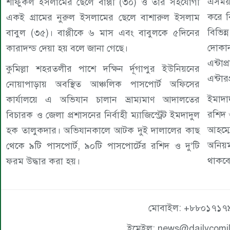
এসময় 
শফিুকল ইসলামের ছেলে বাপ্পী (৩০) ও তার সহযোগী
করে ব
একই গ্রামের নুরুল ইসলামের ছেলে বাশারুল ইসলাম
বিভিন
বাবুল (৩৫)। বাপ্পীকে ৬ মাস এবং বাবুলকে ৫দিনের
দোক
কারাদন্ড দেয়া হয় বলে জানা গেছে।
এন্ট
কুমিল্লা শহরতলীর পাশে দক্ষিন র্দূগাপুর ইউনিয়নের
এন্টা
নোয়াপাড়ায় অবস্থিত আঞ্চলিক পাসপোর্ট অফিসের
ইমাদা
কার্যালয়ে এ অভিযান চালান ভ্রাম্যমাণ আদালতের
রশিদ 
বিচারক ও জেলা প্রশাসনের নির্বাহী ম্যাজিস্ট্রেট ইমদাদুল
আহম্ম
হক তালুকদার। অভিযানকালে আটক দুই দালালের কাছ
অনিয়ম
থেকে ৯টি পাসপোর্ট, ৯০টি পাসপোর্টের রশিদ ও দু’টি
থাকব
ফরম উদ্ধার করা হয়।
মোবাইল: +৮৮০১৭১৭
ইমেইল: news@dailycomi