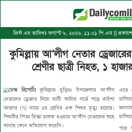
প্রিন্ট এর তারিখঃ অগাস্ট ৬, ২০২৬, ১১:০১ পি.এম || প্রকাশ
কুমিল্লায় আ’লীগ নেতার ড্রেজারের
শ্রেণীর ছাত্রী নিহত, ১ হা
ডেস্ক রিপোর্টঃ
কুমিল্লার বুড়িচং উপজেলায় আ’লীগ
এতে ড
চালিয়
নেতাদের ড্রেজার দিয়ে মাটি কাটার গর্তে পড়ে রাইশা
জানাল
আক্তার (৭) নামে ২য় শ্রেণির এক শিশুর মৃত্যু হয়েছে।
চালিয়ে
শিশুটির পিতা রিক্সা চালক হওয়ায় আ’লীগ নেতাদের ভয়ে
থানায় কোন অভিযোগ করেনি।
পরে ঘ