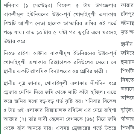
ফায়ার
শনিবার (১ সেপ্টেম্বর) বিকেল ৫ টায় উপজেলার
চাঁদপ
বাকশীমূল ইউনিয়নের উত্তর-পূর্ব খোদাইধূলী এলাকায়
ঘটনাস
শিশুটি আ’লীগ নেতা ছাদেক ভান্ডারির জমির ওই গর্তে
মৃত অব
পড়ে যায়। রাত ১০ টায় ৫ ঘন্টা পর ডুবুরি এসে মরদেহ
উদ্ধার করে।
স্থানী
জমিতে
নিহত রাইশা আক্তার বাকশীমূল ইউনিয়নের উত্তর-পূর্ব
হুমায়
খোদাইধূলী এলাকার রিক্সাচালক রবিউলের মেয়ে। সে
শিশুট
স্থানীয় একটি প্রাথমিক বিদ্যালয়ের ২য় শ্রেণির ছাত্রী ।
নিহতে
স্থানীয় সূত্র জানায়, খোদাইধূলী এলাকায় দীর্ঘদিন ধরে
করানো
ড্রেজার মেশিন দিয়ে জমি থেকে মাটি কাঁটা হচ্ছিল। এতে
অভিয
করে জমির মধ্যে বড়-বড় গর্ত সৃষ্ঠি হয়। শনিবার বিকেল
বুড়িচ
৫ টায় ওই এলাকার রিক্সাচালক রবিউল এর মেয়ে রাইশা
স্বীক
আক্তার (৭) তাঁর দাদী হেলেনা বেগমকে (৪৬) নিয়ে জমি
শিশুট
থেকে হাঁস আনতে যায়। এসময় ড্রেজারের গর্তে উভয়ে