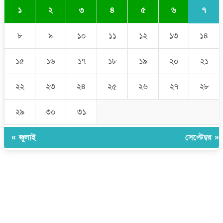
৭
১
২
৩
৪
৫
৬
৮
৯
১০
১১
১২
১৩
১৪
১৫
১৬
১৭
১৮
১৯
২০
২১
২২
২৩
২৪
২৫
২৬
২৭
২৮
২৯
৩০
৩১
« জুলাই
সেপ্টেম্বর »
উপদেষ্টা সম্পাদক:
ইঞ্জিনিয়ার রাজীব হাসান
সম্পাদক:
মোঃ সোহরাব হোসেন (সুমন)
ঠিকানা:
গোল্ডেন টাওয়ার, আমতলী, কুমিল্লা সদর, কুমিল্লা-৩৫০০
মোবাইল:
+৮৮০১৭১৭৯৬০০৯৭