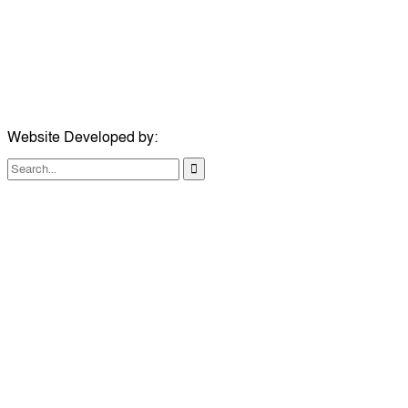
ইমেইল:
news@dailycomillanews.com
ঠিকানা:
১০৮ হোয়াইট চ্যাপেল রোড, লন্ডন ই১ ১ডিই
মোবাইল:
০৭৪১১৯৩৩২৬১
ইমেইল:
london@dailycomillanews.com
Website Developed by:
TechSmartBD.com