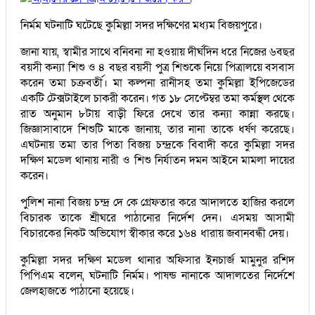
নির্মম ঘটনাটি ঘটেছে কুমিল্লা সদর দক্ষিণের মধ্যম বিজয়পুরে।
জানা যায়, স্বামীর সাথে বনিবনা না হওয়ায় দীর্ঘদিন ধরে নিজের ৬বছর
বয়সী কন্যা শিশু ও ৪ বছর বয়সী পুত্র শিশুকে নিয়ে পিত্রালয়ে বসবাস
করেন তমা চক্রবর্তী। মা কল্পনা রানীসহ তমা কুমিল্লা ইপিজেডের
একটি টেক্সটাইলে চাকরী করেন। গত ১৮ সেপ্টেম্বর তমা কর্মস্থল থেকে
রাত অনুমান ৮টায় বাড়ী ফিরে দেখে তার কন্যা কান্না করছে।
জিজ্ঞাসাবাদে শিশুটি মাকে জানায়, তার নানা তাকে ধর্ষণ করেছে।
এঘটনায় তমা তার পিতা বিজয় চন্দ্রকে বিবাদী করে কুমিল্লা সদর
দক্ষিণ মডেল থানায় নারী ও শিশু নির্যাতন দমন আইনে মামলা দায়ের
করেন।
পুলিশ নানা বিজয় চন্দ্র দে কে গ্রেফতার করে আদালতে হাজির করলে
বিচারক তাকে শ্রীঘরে পাঠানোর নির্দেশ দেন। এসময় আসামী
বিচারকের নিকট অভিযোগ স্বীকার করে ১৬৪ ধারায় জবানবন্ধী দেয়।
কুমিল্লা সদর দক্ষিণ মডেল থানার অফিসার ইনচার্জ মামুনুর রশিদ
পিপিএম বলেন, ঘটনাটি নির্মম। পাষন্ড নানাকে আদালতের নির্দেশে
জেলহাজতে পাঠানো হয়েছে।