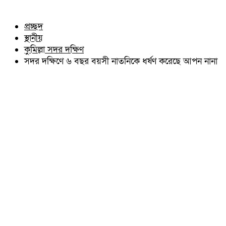
চৌদ্দগ্রাম
অন্যান্য
নাঙ্গলকোট
আইন আদালত
প্রচ্ছদ
মনোহরগঞ্জ
মতামত
স্থানীয়
বরুড়া
কুমিল্লার ঐতিহ্য
লালমাই
কুমিল্লা সদর দক্ষিণ
বিখ্যাত ব্যাক্তিত্ব
দাউদকান্দি
সদর দক্ষিণে ৬ বছর বয়সী নাতনিকে ধর্ষণ করেছে আপন নানা
কুমিল্লা বিভাগ চাই
চান্দিনা
কুমিল্লা ভিক্টোরিয়ানস্
মুরাদনগর
দেবিদ্বার
হোমনা
তিতাস
মেঘনা