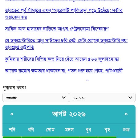
ভারতের পূর্ব সীমান্তে এখন ‘আরেকটি পাকিস্তান’ গড়ে উঠেছে: সজীব
ওয়াজেদ জয়
সাকিব আল হাসানের বাড়িতে আগুন, পেট্রলবোমা বিস্ফোরণ
যে ডকুমেন্টারিতে আবু সাঈদের ছবি নেই, সেটা কোনো ডকুমেন্টারি নয়:
ভারপ্রাপ্ত রাষ্ট্রপতি
কুমিল্লায় শরীরের বিভিন্ন ক্ষত নিয়ে বেঁচে আছেন ৫৬৬ জুলাইযোদ্ধা
তারেক রহমান ক্ষমতায় থাকবেন না, পতন শুরু হয়ে গেছে: পাটওয়ারী
শেখ হাসিনাকে আর রাখতে চাচ্ছে না ভারত: আসিফ মাহমুদ
পুরাতন খবরঃ
জুলাই কোনো শ্রেণি বা গোষ্ঠীর নয়, এটি সর্বস্তরের মানুষের: ড. ইউনূস
আলিয়া মাদ্রাসায় ছাত্রদল-শিবির সংঘর্ষ, হাতে পাইপ মাথায় হেলমেট পড়ে
মাঠে যুবদল নেতা নয়ন
আগষ্ট ২০২৬
«
»
শনি
রবি
সোম
মঙ্গল
বুধ
বৃহ
শুক্র