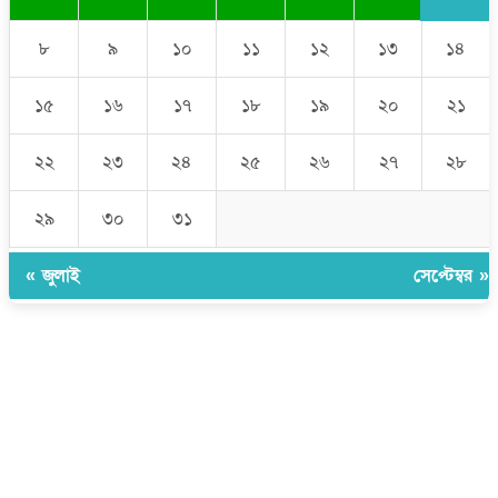
৮
৯
১০
১১
১২
১৩
১৪
১৫
১৬
১৭
১৮
১৯
২০
২১
২২
২৩
২৪
২৫
২৬
২৭
২৮
২৯
৩০
৩১
« জুলাই
সেপ্টেম্বর »
উপদেষ্টা সম্পাদক:
ইঞ্জিনিয়ার রাজীব হাসান
সম্পাদক:
মোঃ সোহরাব হোসেন (সুমন)
ঠিকানা:
গোল্ডেন টাওয়ার, আমতলী, কুমিল্লা সদর, কুমিল্লা-৩৫০০
মোবাইল:
+৮৮০১৭১৭৯৬০০৯৭
ইমেইল:
news@dailycomillanews.com