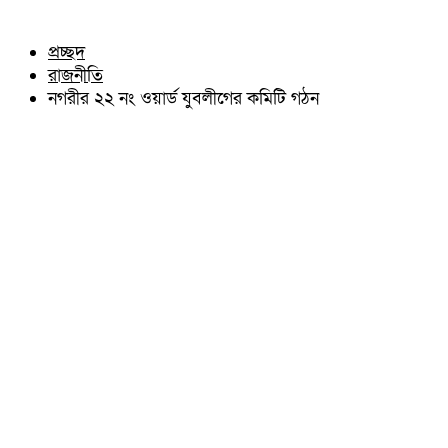
চৌদ্দগ্রাম
অন্যান্য
নাঙ্গলকোট
আইন আদালত
প্রচ্ছদ
মনোহরগঞ্জ
মতামত
রাজনীতি
বরুড়া
কুমিল্লার ঐতিহ্য
লালমাই
নগরীর ২২ নং ওয়ার্ড যুবলীগের কমিটি গঠন
বিখ্যাত ব্যাক্তিত্ব
দাউদকান্দি
কুমিল্লা বিভাগ চাই
চান্দিনা
কুমিল্লা ভিক্টোরিয়ানস্
মুরাদনগর
দেবিদ্বার
হোমনা
তিতাস
মেঘনা