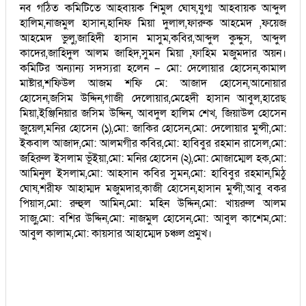
নব গঠিত কমিটিতে আহবায়ক শিমুল ঘোষ,যুগ্ম আহবায়ক আব্দুল
হালিম,নাজমুল হাসান,হানিফ মিয়া দুলাল,ফারুক আহমেদ ,ফয়েজ
আহমেদ ভুলু,জাহিদী হাসান মাসুম,কবির,আব্দুল কুদ্দুস, আব্দুল
কাদের,জাহিদুল আলম জাহিদ,সুমন মিয়া ,ফাহিম মজুমদার অয়ন।
কমিটির অন্যান্য সদস্যরা হলেন – মো: দেলোয়ার হোসেন,কামাল
মাষ্টার,শফিউল আজম শফি মে: আজাদ হোসেন,আনোয়ার
হোসেন,জসিম উদ্দিন,গাজী দেলোয়ার,মেহেদী হাসান আবুল,হারেছ
মিয়া,ইঞ্জিনিয়ার জসিম উদ্দিন, আবদুল হালিম শেখ, জিয়াউল হোসেন
জুয়েল,মনির হোসেন (১),মো: জাকির হোসেন,মো: দেলোয়ার মুন্সী,মো:
ইকবাল আজাদ,মো: আলমগীর কবির,মো: হাবিবুর রহমান রাসেল,মো:
জহিরুল ইসলাম ভূঁইয়া,মো: মনির হোসেন (২),মো: মোজাম্মেল হক,মো:
আমিনুল ইসলাম,মো: আহসান কবির সুমন,মো: হাবিবুর রহমান,মিঠু
ঘোষ,শরীফ আহাম্মদ মজুমদার,কাজী হোসেন,হাসান মুন্সী,আবু বকর
পিয়াস,মো: রুহুল আমিন,মো: মহিন উদ্দিন,মো: খায়রুল আলম
সাজু,মো: বশির উদ্দিন,মো: নাজমুল হোসেন,মো: আবুল কাশেম,মো:
আবুল কালাম,মো: কায়সার আহাম্মেদ চঞ্চল প্রমুখ।