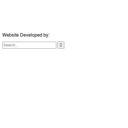
ঠিকানা:
১০৮ হোয়াইট চ্যাপেল রোড, লন্ডন ই১ ১ডিই
মোবাইল:
০৭৪১১৯৩৩২৬১
ইমেইল:
london@dailycomillanews.com
Website Developed by:
TechSmartBD.com