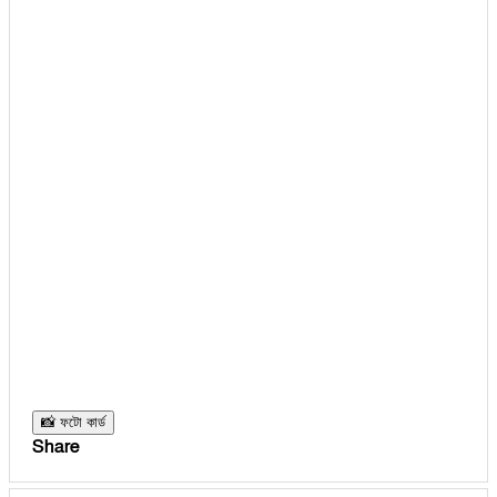
📸 ফটো কার্ড
Share