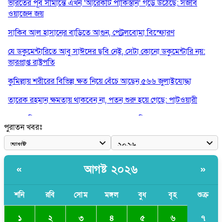
ভারতের পূর্ব সীমান্তে এখন ‘আরেকটি পাকিস্তান’ গড়ে উঠেছে: সজীব
ওয়াজেদ জয়
সাকিব আল হাসানের বাড়িতে আগুন, পেট্রলবোমা বিস্ফোরণ
যে ডকুমেন্টারিতে আবু সাঈদের ছবি নেই, সেটা কোনো ডকুমেন্টারি নয়:
ভারপ্রাপ্ত রাষ্ট্রপতি
কুমিল্লায় শরীরের বিভিন্ন ক্ষত নিয়ে বেঁচে আছেন ৫৬৬ জুলাইযোদ্ধা
তারেক রহমান ক্ষমতায় থাকবেন না, পতন শুরু হয়ে গেছে: পাটওয়ারী
শেখ হাসিনাকে আর রাখতে চাচ্ছে না ভারত: আসিফ মাহমুদ
পুরাতন খবরঃ
জুলাই কোনো শ্রেণি বা গোষ্ঠীর নয়, এটি সর্বস্তরের মানুষের: ড. ইউনূস
আলিয়া মাদ্রাসায় ছাত্রদল-শিবির সংঘর্ষ, হাতে পাইপ মাথায় হেলমেট পড়ে
মাঠে যুবদল নেতা নয়ন
আগষ্ট ২০২৬
«
»
শনি
রবি
সোম
মঙ্গল
বুধ
বৃহ
শুক্র
৭
১
২
৩
৪
৫
৬