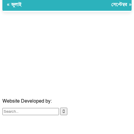
« জুলাই
সেপ্টেম্বর »
উপদেষ্টা সম্পাদক:
ইঞ্জিনিয়ার রাজীব হাসান
সম্পাদক:
মোঃ সোহরাব হোসেন (সুমন)
ঠিকানা:
গোল্ডেন টাওয়ার, আমতলী, কুমিল্লা সদর, কুমিল্লা-৩৫০০
মোবাইল:
+৮৮০১৭১৭৯৬০০৯৭
ইমেইল:
news@dailycomillanews.com
ঠিকানা:
১০৮ হোয়াইট চ্যাপেল রোড, লন্ডন ই১ ১ডিই
মোবাইল:
০৭৪১১৯৩৩২৬১
ইমেইল:
london@dailycomillanews.com
Website Developed by:
TechSmartBD.com