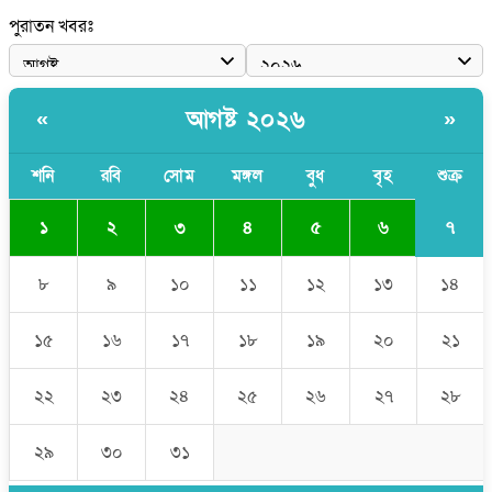
শেখ হাসিনাকে আর রাখতে চাচ্ছে না ভারত: আসিফ মাহমুদ
পুরাতন খবরঃ
জুলাই কোনো শ্রেণি বা গোষ্ঠীর নয়, এটি সর্বস্তরের মানুষের: ড. ইউনূস
আলিয়া মাদ্রাসায় ছাত্রদল-শিবির সংঘর্ষ, হাতে পাইপ মাথায় হেলমেট পড়ে
মাঠে যুবদল নেতা নয়ন
আগষ্ট ২০২৬
«
»
শনি
রবি
সোম
মঙ্গল
বুধ
বৃহ
শুক্র
৭
১
২
৩
৪
৫
৬
৮
৯
১০
১১
১২
১৩
১৪
১৫
১৬
১৭
১৮
১৯
২০
২১
২২
২৩
২৪
২৫
২৬
২৭
২৮
২৯
৩০
৩১