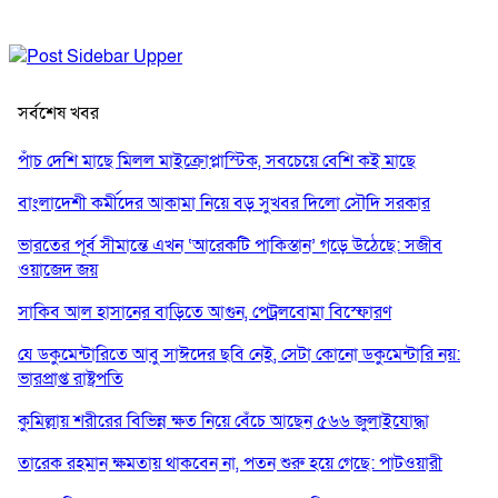
সর্বশেষ খবর
পাঁচ দেশি মাছে মিলল মাইক্রোপ্লাস্টিক, সবচেয়ে বেশি কই মাছে
বাংলাদেশী কর্মীদের আকামা নিয়ে বড় সুখবর দিলো সৌদি সরকার
ভারতের পূর্ব সীমান্তে এখন ‘আরেকটি পাকিস্তান’ গড়ে উঠেছে: সজীব
ওয়াজেদ জয়
সাকিব আল হাসানের বাড়িতে আগুন, পেট্রলবোমা বিস্ফোরণ
যে ডকুমেন্টারিতে আবু সাঈদের ছবি নেই, সেটা কোনো ডকুমেন্টারি নয়:
ভারপ্রাপ্ত রাষ্ট্রপতি
কুমিল্লায় শরীরের বিভিন্ন ক্ষত নিয়ে বেঁচে আছেন ৫৬৬ জুলাইযোদ্ধা
তারেক রহমান ক্ষমতায় থাকবেন না, পতন শুরু হয়ে গেছে: পাটওয়ারী