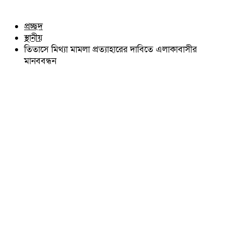
চৌদ্দগ্রাম
অন্যান্য
নাঙ্গলকোট
আইন আদালত
প্রচ্ছদ
মনোহরগঞ্জ
মতামত
স্থানীয়
বরুড়া
কুমিল্লার ঐতিহ্য
লালমাই
তিতাসে মিথ্যা মামলা প্রত্যাহারের দাবিতে এলাকাবাসীর
বিখ্যাত ব্যাক্তিত্ব
দাউদকান্দি
মানববন্ধন
কুমিল্লা বিভাগ চাই
চান্দিনা
কুমিল্লা ভিক্টোরিয়ানস্
মুরাদনগর
দেবিদ্বার
হোমনা
তিতাস
মেঘনা