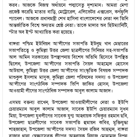
করব। আজকে নিজস্ব অর্থায়নে পদ্মাসেতু দৃশ্যমান। আমরা মেগা
প্রজেক্ট করেছি মাতার বাড়ি, মেট্রোরেল, এলিভেটর এক্সপ্রেস, কর্ণফুলি
প্যানেল। আজকে প্রধানমন্ত্রী শেখ হাসিনা বাংলাদেশের নেতা নন তিনি
আন্তর্জাতিক বিশ্বে অন্যতম শ্রেষ্ঠ নেতা। তাকে মাদার অব হিউম্যানিটি,
স্টার অব ইস্ট আখ্যায়িত করা হয়েছে।
বাঙ্গরা পশ্চিম ইউনিয়ন আ’লীগের সভাপতি ইউনুছ খান মেম্বারের
সভাপতিত্বে ও কুমিল্লা উত্তর জেলা ছাত্রলীগের সিনিয়র সহ-সভাপতি
আল আমিন সরকারের উপস্থাপনায় বিশেষ অতিথি হিসেবে উপস্থিত
ছিলেন, উপজেলা আ’লীগের সভাপতি সৈয়দ আহম্মেদ হোসেন
আউয়াল, কুমিল্লা উত্তর জেলা আ’লীগের সাংস্কৃতিক বিষয়ক সম্পাদক
মাশুকুল ইসলাম মাসুক, কুমিল্লা জেলা পরিষদের সদস্য ও উপজেলা
আ’লীগের সাংগঠনিক সম্পাদক ভিপি জাকির হোসন, উপজেলা
আওয়ামী লীগের সাংগঠনিক সম্পাদক আবুল কালাম আজাদ।
এসময় বক্তব্য রাখেন, উপজেলা আওয়ামীলীগের নেতা ও ইউপি
চেয়ারম্যান আবুল কালাম আজাদ, সাবেক ইউপি চেয়ারম্যান সুধন
মিয়া, উপজেলা যুবলীগের সাবেক যুগ্ম আহ্বায়ক সফিকুর রহমান ছবি,
উপজেলা ছাত্রলীগের সাবেক সভাপতি হুমায়ন কবির, মুক্তিযুদ্ধা
শাহজাহান, উপজেলা আ’লীগের সদস্য সৈয়দ রজিব আহম্মদ, বাঙ্গরা
বাজার থানা স্বেচ্ছাসেবক লীগের আহ্বায়ক নিয়াজ মোহাম্মদ রিপন,