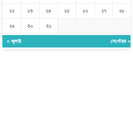
২২
২৩
২৪
২৫
২৬
২৭
২৮
২৯
৩০
৩১
« জুলাই
সেপ্টেম্বর »
উপদেষ্টা সম্পাদক:
ইঞ্জিনিয়ার রাজীব হাসান
সম্পাদক:
মোঃ সোহরাব হোসেন (সুমন)
ঠিকানা:
গোল্ডেন টাওয়ার, আমতলী, কুমিল্লা সদর, কুমিল্লা-৩৫০০
মোবাইল:
+৮৮০১৭১৭৯৬০০৯৭
ইমেইল:
news@dailycomillanews.com
ঠিকানা:
১০৮ হোয়াইট চ্যাপেল রোড, লন্ডন ই১ ১ডিই
মোবাইল:
০৭৪১১৯৩৩২৬১
ইমেইল:
london@dailycomillanews.com