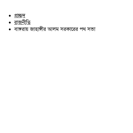
চৌদ্দগ্রাম
অন্যান্য
নাঙ্গলকোট
আইন আদালত
প্রচ্ছদ
মনোহরগঞ্জ
মতামত
রাজনীতি
বরুড়া
কুমিল্লার ঐতিহ্য
লালমাই
বাঙ্গরায় জাহাঙ্গীর আলম সরকারের পথ সভা
বিখ্যাত ব্যাক্তিত্ব
দাউদকান্দি
কুমিল্লা বিভাগ চাই
চান্দিনা
কুমিল্লা ভিক্টোরিয়ানস্
মুরাদনগর
দেবিদ্বার
হোমনা
তিতাস
মেঘনা