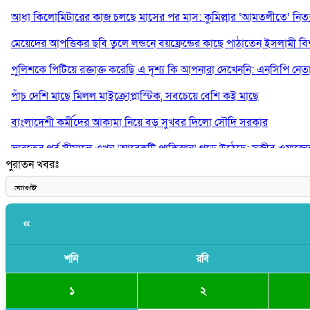
আধা কিলোমিটারের কাজ চলছে মাসের পর মাস: কুমিল্লার ‘আমতলীতে’ নিত্য 
মেয়েদের আপত্তিকর ছবি তুলে লন্ডনে বয়ফ্রেন্ডের কাছে পাঠাতেন ইসলামী বিশ্ব
পুলিশকে পিটিয়ে রক্তাক্ত করেছি এ দৃশ্য কি আপনারা দেখেননি: এনসিপি নেত
পাঁচ দেশি মাছে মিলল মাইক্রোপ্লাস্টিক, সবচেয়ে বেশি কই মাছে
বাংলাদেশী কর্মীদের আকামা নিয়ে বড় সুখবর দিলো সৌদি সরকার
ভারতের পূর্ব সীমান্তে এখন ‘আরেকটি পাকিস্তান’ গড়ে উঠেছে: সজীব ওয়াজে
পুরাতন খবরঃ
সাকিব আল হাসানের বাড়িতে আগুন, পেট্রলবোমা বিস্ফোরণ
«
শনি
রবি
১
২