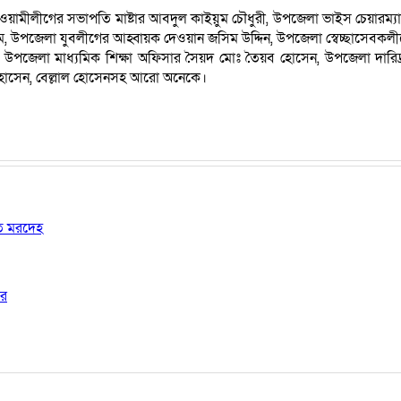
য়ামীলীগের সভাপতি মাষ্টার আবদুল কাইয়ুম চৌধুরী, উপজেলা ভাইস চেয়ারম্য
ওয়াসিম, উপজেলা যুবলীগের আহ্বায়ক দেওয়ান জসিম উদ্দিন, উপজেলা স্বেচ্ছা
েন, উপজেলা মাধ্যমিক শিক্ষা অফিসার সৈয়দ মোঃ তৈয়ব হোসেন, উপজেলা দার
হোসেন, বেল্লাল হোসেনসহ আরো অনেকে।
ষত মরদেহ
ার