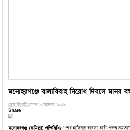
মনোহরগঞ্জে বাল্যবিবাহ নিরোধ দিবসে মানব ব
ডেস্ক রিপোর্ট
প্রকাশঃ
৯ অক্টোবর, ২০১৮
Share
মনোহরগঞ্জ (কুমিল্লা) প্রতিনিধিঃ
“শেখ হাসিনার বারতা, নারী-পুরুষ সমতা”