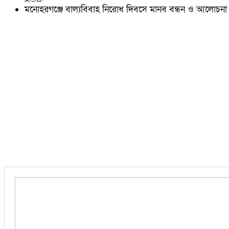
চৌদ্দগ্রাম
মনোহরগঞ্জে বাল্যবিবাহ নিরোধ দিবসে মানব বন্ধন ও আলোচনা 
নাঙ্গলকোট
মনোহরগঞ্জ
বরুড়া
লালমাই
দাউদকান্দি
চান্দিনা
মুরাদনগর
দেবিদ্বার
হোমনা
তিতাস
মেঘনা