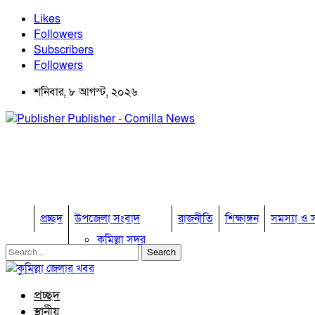
Likes
Followers
Subscribers
Followers
শনিবার, ৮ আগস্ট, ২০২৬
Publisher - Comilla News
প্রচ্ছদ
উপজেলা সংবাদ
রাজনীতি
শিক্ষাঙ্গন
সমস্যা ও স
কুমিল্লা সদর
কুমিল্লা সদর দক্ষিণ
বুড়িচং
ব্রাহ্মণপাড়া
প্রচ্ছদ
লাকসাম
স্থানীয়