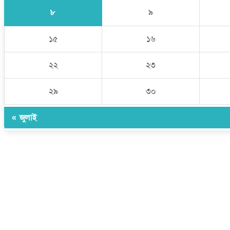
৮
৯
১৫
১৬
২২
২৩
২৯
৩০
« জুলাই