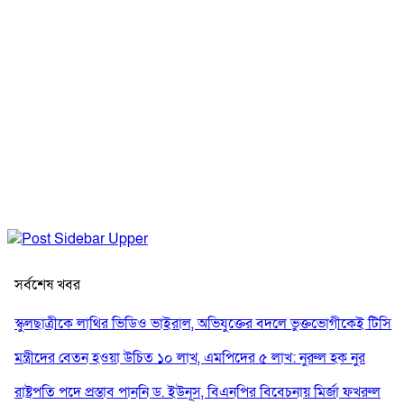
সর্বশেষ খবর
স্কুলছাত্রীকে লাথির ভিডিও ভাইরাল, অভিযুক্তের বদলে ভুক্তভোগীকেই টিসি
মন্ত্রীদের বেতন হওয়া উচিত ১০ লাখ, এমপিদের ৫ লাখ: নুরুল হক নুর
রাষ্ট্রপতি পদে প্রস্তাব পাননি ড. ইউনূস, বিএনপির বিবেচনায় মির্জা ফখরুল