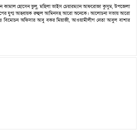
ান কামাল হোসেন ভুলু, মহিলা ভাইস চেয়ারম্যান আফরোজা কুসুম, উপজেলা
সেবকলীগের যুগ্ম আহ্বায়ক রুহুল আমিনসহ আরো অনেকে। আলোচনা সভায় আরো
িদ্র বিমোচন অফিসার আবু বকর মিয়াজী, আওয়ামীলীগ নেতা আবুল বাশার