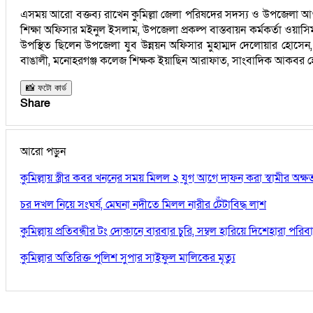
এসময় আরো বক্তব্য রাখেন কুমিল্লা জেলা পরিষদের সদস্য ও উপজেলা আও
শিক্ষা অফিসার মইনুল ইসলাম, উপজেলা প্রকল্প বাস্তবায়ন কর্মকর্তা 
উপস্থিত ছিলেন উপজেলা যুব উন্নয়ন অফিসার মুহাম্মদ দেলোয়ার হোস
বাঙালী, মনোহরগঞ্জ কলেজ শিক্ষক ইয়াছিন আরাফাত, সাংবাদিক আকবর 
📸 ফটো কার্ড
Share
আরো পড়ুন
কুমিল্লায় স্ত্রীর কবর খননের সময় মিলল ২ যুগ আগে দাফন করা স্বামীর অক্
চর দখল নিয়ে সংঘর্ষ, মেঘনা নদীতে মিলল নারীর টেঁটাবিদ্ধ লাশ
কুমিল্লায় প্রতিবন্ধীর টং দোকানে বারবার চুরি, সম্বল হারিয়ে দিশেহারা পরিব
কুমিল্লার অতিরিক্ত পুলিশ সুপার সাইফুল মালিকের মৃত্যু