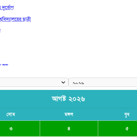
দুর্ভোগ
বিদ্যালয়ের ছাত্রী
া
দ জয়
আগষ্ট ২০২৬
সোম
মঙ্গল
বুধ
৩
৪
৫