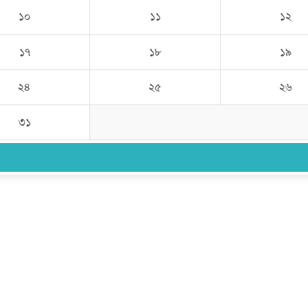
১০
১১
১২
১৭
১৮
১৯
২৪
২৫
২৬
৩১
উপদেষ্টা সম্পাদক:
ইঞ্জিনিয়ার রাজীব হাসান
সম্পাদক:
মোঃ সোহরাব হোসেন (সুমন)
ঠিকানা:
গোল্ডেন টাওয়ার, আমতলী, কুমিল্লা সদর, কুমিল্লা-৩৫০০
মোবাইল:
+৮৮০১৭১৭৯৬০০৯৭
ইমেইল:
news@dailycomillanews.com