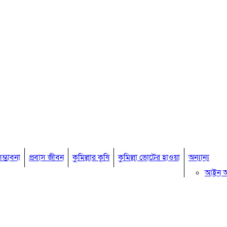
ম্ভাবনা
প্রবাস জীবন
কুমিল্লার কৃষি
কুমিল্লা ভোটের হাওয়া
অন্যান্য
আইন 
মতামত
কুমিল্ল
বিখ্যাত ব
কুমিল্ল