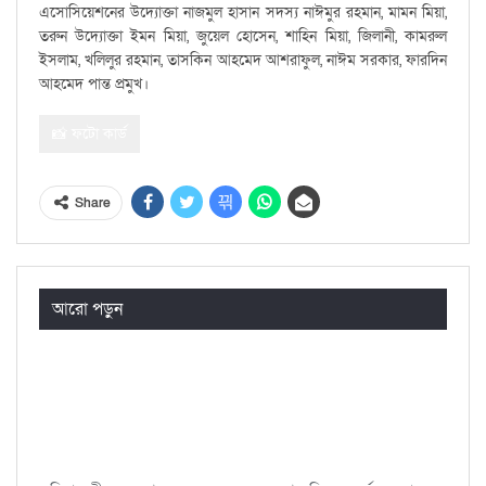
এসোসিয়েশনের উদ্যোক্তা নাজমুল হাসান সদস্য নাঈমুর রহমান, মামন মিয়া,
তরুন উদ্যোক্তা ইমন মিয়া, জুয়েল হোসেন, শাহিন মিয়া, জিলানী, কামরুল
ইসলাম, খলিলুর রহমান, তাসকিন আহমেদ আশরাফুল, নাঈম সরকার, ফারদিন
আহমেদ পান্ত প্রমুখ।
📸 ফটো কার্ড
Share
আরো পড়ুন