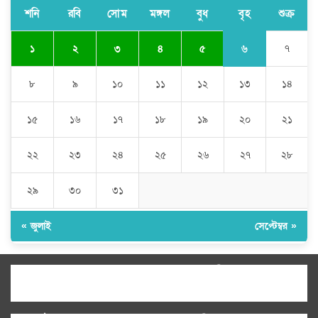
হরমুজের আকাশে ৩ কোটি ডলারের মার্কিন ড্রোন ধ্বংস করল ইরান
শনি
রবি
সোম
মঙ্গল
বুধ
বৃহ
শুক্র
৬
১
২
৩
৪
৫
৭
৮
৯
১০
১১
১২
১৩
১৪
১৫
১৬
১৭
১৮
১৯
২০
২১
২২
২৩
২৪
২৫
২৬
২৭
২৮
২৯
৩০
৩১
« জুলাই
সেপ্টেম্বর »
উপদেষ্টা সম্পাদক:
ইঞ্জিনিয়ার রাজীব হাসান
সম্পাদক:
মোঃ সোহরাব হোসেন (সুমন)