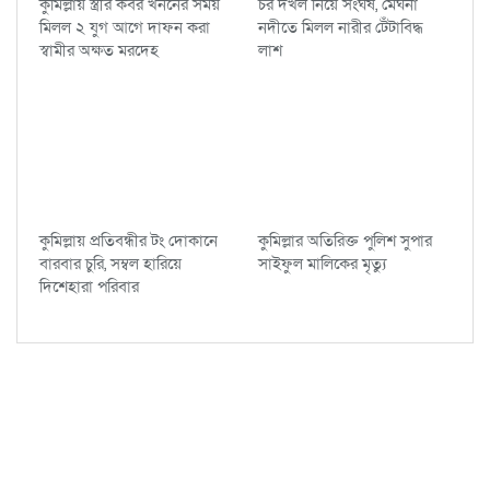
কুমিল্লায় স্ত্রীর কবর খননের সময়
চর দখল নিয়ে সংঘর্ষ, মেঘনা
মিলল ২ যুগ আগে দাফন করা
নদীতে মিলল নারীর টেঁটাবিদ্ধ
স্বামীর অক্ষত মরদেহ
লাশ
কুমিল্লায় প্রতিবন্ধীর টং দোকানে
কুমিল্লার অতিরিক্ত পুলিশ সুপার
বারবার চুরি, সম্বল হারিয়ে
সাইফুল মালিকের মৃত্যু
দিশেহারা পরিবার