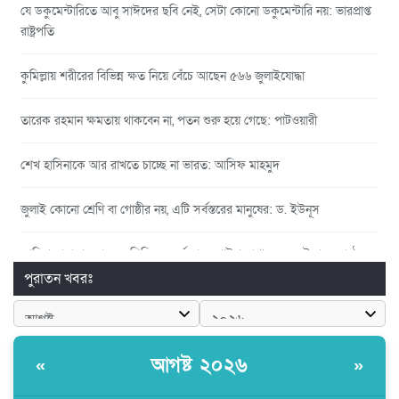
যে ডকুমেন্টারিতে আবু সাঈদের ছবি নেই, সেটা কোনো ডকুমেন্টারি নয়: ভারপ্রাপ্ত
রাষ্ট্রপতি
কুমিল্লায় শরীরের বিভিন্ন ক্ষত নিয়ে বেঁচে আছেন ৫৬৬ জুলাইযোদ্ধা
তারেক রহমান ক্ষমতায় থাকবেন না, পতন শুরু হয়ে গেছে: পাটওয়ারী
শেখ হাসিনাকে আর রাখতে চাচ্ছে না ভারত: আসিফ মাহমুদ
জুলাই কোনো শ্রেণি বা গোষ্ঠীর নয়, এটি সর্বস্তরের মানুষের: ড. ইউনূস
আলিয়া মাদ্রাসায় ছাত্রদল-শিবির সংঘর্ষ, হাতে পাইপ মাথায় হেলমেট পড়ে মাঠে
যুবদল নেতা নয়ন
পুরাতন খবরঃ
কুমিল্লার ৫ হাসপাতাল-ডায়াগনস্টিক সাময়িক বন্ধের নির্দেশ
আগষ্ট ২০২৬
«
»
পরকীয়ার অভিযোগে গ্রামবাসীর হাতে আটক কনটেন্ট ক্রিয়েটর রিপন মিয়া