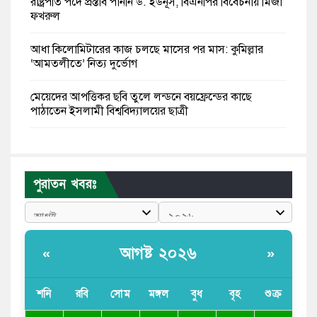
রাষ্ট্রপতি পদে প্রস্তাব পাননি ড. ইউনূস, বিএনপির বিবেচনায় মির্জা
ফখরুল
আধা কিলোমিটারের কাজ চলছে মাসের পর মাস: কুমিল্লার
‘আমতলীতে’ নিত্য দুর্ভোগ
মেয়েদের আপত্তিকর ছবি তুলে লন্ডনে বয়ফ্রেন্ডের কাছে
পাঠাতেন ইসলামী বিশ্ববিদ্যালয়ের ছাত্রী
পুলিশকে পিটিয়ে রক্তাক্ত করেছি এ দৃশ্য কি আপনারা দেখেননি:
এনসিপি নেতা
পুরাতন খবরঃ
পাঁচ দেশি মাছে মিলল মাইক্রোপ্লাস্টিক, সবচেয়ে বেশি কই মাছে
বাংলাদেশী কর্মীদের আকামা নিয়ে বড় সুখবর দিলো সৌদি
সরকার
আগষ্ট ২০২৬
«
»
ভারতের পূর্ব সীমান্তে এখন ‘আরেকটি পাকিস্তান’ গড়ে উঠেছে:
সজীব ওয়াজেদ জয়
শনি
রবি
সোম
মঙ্গল
বুধ
বৃহ
শুক্র