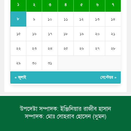
সাকিব আল হাসানের বাড়িতে আগুন, পেট্রলবোমা বিস্ফোরণ
১
২
৩
৪
৫
৬
৭
৮
৯
১০
১১
১২
১৩
১৪
১৫
১৬
১৭
১৮
১৯
২০
২১
২২
২৩
২৪
২৫
২৬
২৭
২৮
২৯
৩০
৩১
« জুলাই
সেপ্টেম্বর »
উপদেষ্টা সম্পাদক:
ইঞ্জিনিয়ার রাজীব হাসান
সম্পাদক:
মোঃ সোহরাব হোসেন (সুমন)