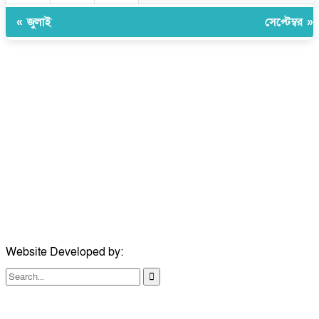
« জুলাই
সেপ্টেম্বর »
উপদেষ্টা সম্পাদক:
ইঞ্জিনিয়ার রাজীব হাসান
সম্পাদক:
মোঃ সোহরাব হোসেন (সুমন)
ঠিকানা:
গোল্ডেন টাওয়ার, আমতলী, কুমিল্লা সদর, কুমিল্লা-৩৫০০
মোবাইল:
+৮৮০১৭১৭৯৬০০৯৭
ইমেইল:
news@dailycomillanews.com
ঠিকানা:
১০৮ হোয়াইট চ্যাপেল রোড, লন্ডন ই১ ১ডিই
মোবাইল:
০৭৪১১৯৩৩২৬১
ইমেইল:
london@dailycomillanews.com
Website Developed by:
TechSmartBD.com