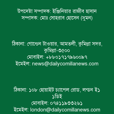
উপদেষ্টা সম্পাদক:
ইঞ্জিনিয়ার রাজীব হাসান
সম্পাদক:
মোঃ সোহরাব হোসেন (সুমন)
ঠিকানা:
গোল্ডেন টাওয়ার, আমতলী, কুমিল্লা সদর,
কুমিল্লা-৩৫০০
মোবাইল:
+৮৮০১৭১৭৯৬০০৯৭
ইমেইল:
news@dailycomillanews.com
ঠিকানা:
১০৮ হোয়াইট চ্যাপেল রোড, লন্ডন ই১
১ডিই
মোবাইল:
০৭৪১১৯৩৩২৬১
ইমেইল:
london@dailycomillanews.com