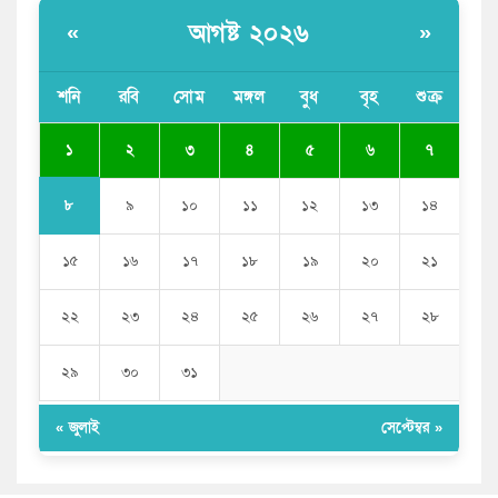
সজীব ওয়াজেদ জয়
আগষ্ট ২০২৬
«
»
সাকিব আল হাসানের বাড়িতে আগুন, পেট্রলবোমা বিস্ফোরণ
শনি
রবি
সোম
মঙ্গল
বুধ
বৃহ
শুক্র
যে ডকুমেন্টারিতে আবু সাঈদের ছবি নেই, সেটা কোনো
ডকুমেন্টারি নয়: ভারপ্রাপ্ত রাষ্ট্রপতি
১
২
৩
৪
৫
৬
৭
৮
৯
১০
১১
১২
১৩
১৪
১৫
১৬
১৭
১৮
১৯
২০
২১
২২
২৩
২৪
২৫
২৬
২৭
২৮
২৯
৩০
৩১
« জুলাই
সেপ্টেম্বর »