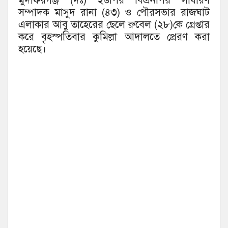
মুদাফরগঞ্জ (দঃ) ইউপির বিএনপির সাধারণ
সম্পাদক মাসুদ রানা (৪৩) ও পৌরসভার রাজঘাট
এলাকার আবু তাহেরের ছেলে রুবেল (২৮)কে গ্রেপ্তার
করে বৃহস্পতিবার কুমিল্লা আদালতে প্রেরণ করা
হয়েছে।