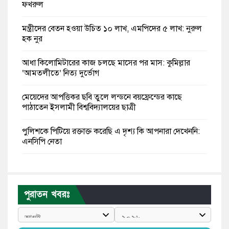
ফখরুল
মন্ত্রীদের বেতন হওয়া উচিত ১০ লাখ, এমপিদের ৫ লাখ: নুরুল
হক নুর
আধা কিলোমিটারের কাজ চলছে মাসের পর মাস: কুমিল্লার
‘আমতলীতে’ নিত্য দুর্ভোগ
মেয়েদের আপত্তিকর ছবি তুলে লন্ডনে বয়ফ্রেন্ডের কাছে
পাঠাতেন ইসলামী বিশ্ববিদ্যালয়ের ছাত্রী
পুলিশকে পিটিয়ে রক্তাক্ত করেছি এ দৃশ্য কি আপনারা দেখেননি:
এনসিপি নেতা
পাঁচ দেশি মাছে মিলল মাইক্রোপ্লাস্টিক, সবচেয়ে বেশি কই মাছে
বাংলাদেশী কর্মীদের আকামা নিয়ে বড় সুখবর দিলো সৌদি
পুরাতন খবরঃ
সরকার
ভারতের পূর্ব সীমান্তে এখন ‘আরেকটি পাকিস্তান’ গড়ে উঠেছে: