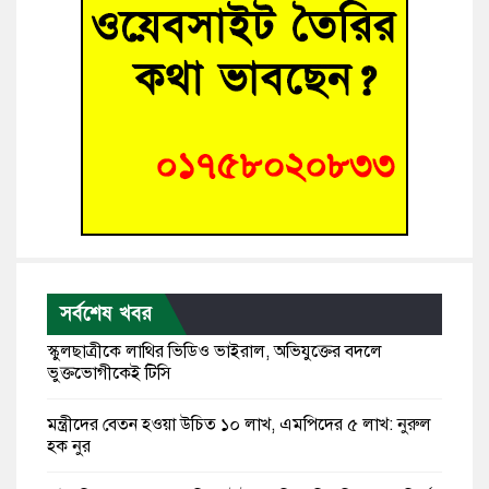
সর্বশেষ খবর
স্কুলছাত্রীকে লাথির ভিডিও ভাইরাল, অভিযুক্তের বদলে
ভুক্তভোগীকেই টিসি
মন্ত্রীদের বেতন হওয়া উচিত ১০ লাখ, এমপিদের ৫ লাখ: নুরুল
হক নুর