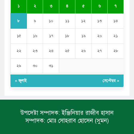
সাকিব আল হাসানের বাড়িতে আগুন, পেট্রলবোমা বিস্ফোরণ
১
২
৩
৪
৫
৬
৭
৮
৯
১০
১১
১২
১৩
১৪
১৫
১৬
১৭
১৮
১৯
২০
২১
২২
২৩
২৪
২৫
২৬
২৭
২৮
২৯
৩০
৩১
« জুলাই
সেপ্টেম্বর »
উপদেষ্টা সম্পাদক:
ইঞ্জিনিয়ার রাজীব হাসান
সম্পাদক:
মোঃ সোহরাব হোসেন (সুমন)