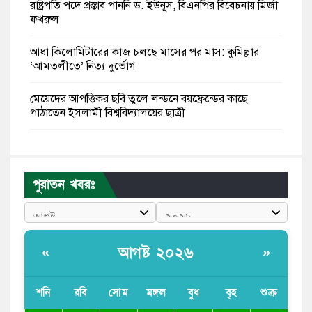
রাষ্ট্রপতি পদে প্রস্তাব পাননি ড. ইউনূস, বিএনপির বিবেচনায় মির্জা
ফখরুল
আধা কিলোমিটারের কাজ চলছে মাসের পর মাস: কুমিল্লার
‘আমতলীতে’ নিত্য দুর্ভোগ
মেয়েদের আপত্তিকর ছবি তুলে লন্ডনে বয়ফ্রেন্ডের কাছে
পাঠাতেন ইসলামী বিশ্ববিদ্যালয়ের ছাত্রী
পুলিশকে পিটিয়ে রক্তাক্ত করেছি এ দৃশ্য কি আপনারা দেখেননি:
এনসিপি নেতা
পুরাতন খবরঃ
পাঁচ দেশি মাছে মিলল মাইক্রোপ্লাস্টিক, সবচেয়ে বেশি কই মাছে
বাংলাদেশী কর্মীদের আকামা নিয়ে বড় সুখবর দিলো সৌদি
সরকার
আগষ্ট ২০২৬
«
»
ভারতের পূর্ব সীমান্তে এখন ‘আরেকটি পাকিস্তান’ গড়ে উঠেছে:
সজীব ওয়াজেদ জয়
শনি
রবি
সোম
মঙ্গল
বুধ
বৃহ
শুক্র