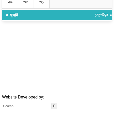
২৯
৩০
৩১
« জুলাই
সেপ্টেম্বর »
উপদেষ্টা সম্পাদক:
ইঞ্জিনিয়ার রাজীব হাসান
সম্পাদক:
মোঃ সোহরাব হোসেন (সুমন)
ঠিকানা:
গোল্ডেন টাওয়ার, আমতলী, কুমিল্লা সদর, কুমিল্লা-৩৫০০
মোবাইল:
+৮৮০১৭১৭৯৬০০৯৭
ইমেইল:
news@dailycomillanews.com
ঠিকানা:
১০৮ হোয়াইট চ্যাপেল রোড, লন্ডন ই১ ১ডিই
মোবাইল:
০৭৪১১৯৩৩২৬১
ইমেইল:
london@dailycomillanews.com
Website Developed by:
TechSmartBD.com