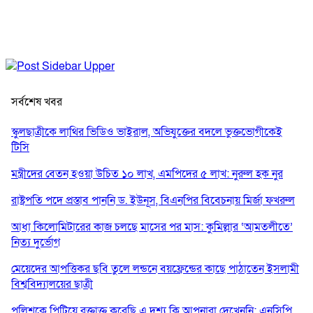
সর্বশেষ খবর
স্কুলছাত্রীকে লাথির ভিডিও ভাইরাল, অভিযুক্তের বদলে ভুক্তভোগীকেই
টিসি
মন্ত্রীদের বেতন হওয়া উচিত ১০ লাখ, এমপিদের ৫ লাখ: নুরুল হক নুর
রাষ্ট্রপতি পদে প্রস্তাব পাননি ড. ইউনূস, বিএনপির বিবেচনায় মির্জা ফখরুল
আধা কিলোমিটারের কাজ চলছে মাসের পর মাস: কুমিল্লার ‘আমতলীতে’
নিত্য দুর্ভোগ
মেয়েদের আপত্তিকর ছবি তুলে লন্ডনে বয়ফ্রেন্ডের কাছে পাঠাতেন ইসলামী
বিশ্ববিদ্যালয়ের ছাত্রী
পুলিশকে পিটিয়ে রক্তাক্ত করেছি এ দৃশ্য কি আপনারা দেখেননি: এনসিপি