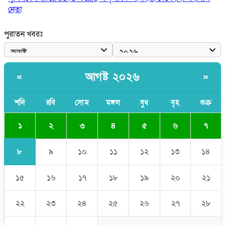
নেতা
পাঁচ দেশি মাছে মিলল মাইক্রোপ্লাস্টিক, সবচেয়ে বেশি কই মাছে
পুরাতন খবরঃ
বাংলাদেশী কর্মীদের আকামা নিয়ে বড় সুখবর দিলো সৌদি সরকার
ভারতের পূর্ব সীমান্তে এখন ‘আরেকটি পাকিস্তান’ গড়ে উঠেছে: সজীব
আগষ্ট ২০২৬
«
»
ওয়াজেদ জয়
সাকিব আল হাসানের বাড়িতে আগুন, পেট্রলবোমা বিস্ফোরণ
শনি
রবি
সোম
মঙ্গল
বুধ
বৃহ
শুক্র
১
২
৩
৪
৫
৬
৭
৮
৯
১০
১১
১২
১৩
১৪
১৫
১৬
১৭
১৮
১৯
২০
২১
২২
২৩
২৪
২৫
২৬
২৭
২৮