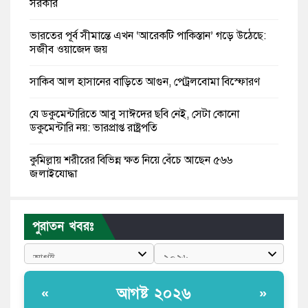
সরকার
ভারতের পূর্ব সীমান্তে এখন ‘আরেকটি পাকিস্তান’ গড়ে উঠেছে:
সজীব ওয়াজেদ জয়
সাকিব আল হাসানের বাড়িতে আগুন, পেট্রলবোমা বিস্ফোরণ
যে ডকুমেন্টারিতে আবু সাঈদের ছবি নেই, সেটা কোনো
ডকুমেন্টারি নয়: ভারপ্রাপ্ত রাষ্ট্রপতি
কুমিল্লায় শরীরের বিভিন্ন ক্ষত নিয়ে বেঁচে আছেন ৫৬৬
জুলাইযোদ্ধা
তারেক রহমান ক্ষমতায় থাকবেন না, পতন শুরু হয়ে গেছে:
পাটওয়ারী
পুরাতন খবরঃ
শেখ হাসিনাকে আর রাখতে চাচ্ছে না ভারত: আসিফ মাহমুদ
জুলাই কোনো শ্রেণি বা গোষ্ঠীর নয়, এটি সর্বস্তরের মানুষের: ড.
আগষ্ট ২০২৬
«
»
ইউনূস