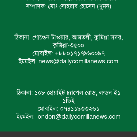
সম্পাদক:
মোঃ সোহরাব হোসেন (সুমন)
ঠিকানা:
গোল্ডেন টাওয়ার, আমতলী, কুমিল্লা সদর,
কুমিল্লা-৩৫০০
মোবাইল:
+৮৮০১৭১৭৯৬০০৯৭
ইমেইল:
news@dailycomillanews.com
ঠিকানা:
১০৮ হোয়াইট চ্যাপেল রোড, লন্ডন ই১
১ডিই
মোবাইল:
০৭৪১১৯৩৩২৬১
ইমেইল:
london@dailycomillanews.com